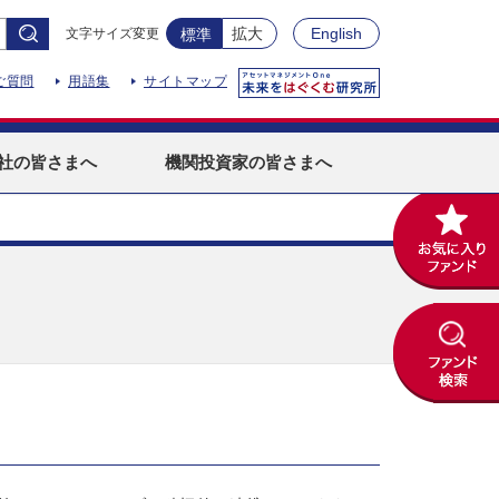
拡大
English
文字サイズ変更
標準
ご質問
用語集
サイトマップ
社
の皆さまへ
機関投資家
の皆さまへ