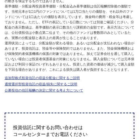
の動きを保証するものではありません。
基準価額・分配金再投資基準価額・分配金込み基準価額は信託報酬控除後の価額で
す。当初元本が1口1円のファンドについては1万口当たりの価額を、それ以外のファ
ンドについては1口あたりの価額を表示しています。換金時の費用・税金等は考慮し
ておりません。ただし、ETFの表記している口数については別途ご確認ください。分
配金の表示数値は、基準価額の表示口数当たり課税前の金額です。表示方法について
は、公社債投信は小数点第二位まで、その他のファンドは整数部のみとしているた
め、実際の分配金額と表示上の差異が生じることがあります。
運用状況によっては、分配金額が変わる場合、あるいは分配金が支払われない場合が
あります。投資信託は、預金等や保険契約ではありません。また、預金保険機構およ
び保険契約者保護機構の保護の対象ではありません。加えて証券会社を通して購入し
ていない場合には投資者保護基金の対象にもなりません。購入金額については元本保
証および利回り保証のいずれもありません。投資した資産の価値が減少して購入金額
を下回る場合がありますが、これによる損失は購入者が負担することとなります。
追加型株式投資信託の収益分配金に関するご説明
通貨選択型投資信託の収益/損失に関するご説明
公募投信の信託報酬の決定に関する考え方について
投資信託に関するお問い合わせは
コールセンターまでお電話ください