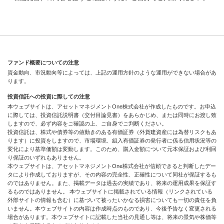
ファンド概要についての注意
資金動向、市況動向等によっては、上記の運用方針のような運用ができない場合があ
ります。
投資信託への投資に際しての注意
本ウェブサイトは、アセットマネジメントOne株式会社が作成したものです。お申込
に際しては、投資信託説明書（交付目論見書）をあらかじめ、または同時にお渡し致
しますので、必ず内容をご確認の上、ご自身でご判断ください。
投資信託は、株式や債券等の値動きのある有価証券（外貨建資産には為替リスクもあ
ります）に投資をしますので、市場環境、組入有価証券の発行者に係る信用状況等の
変化により基準価額は変動します。このため、購入金額について元本保証および利回
り保証のいずれもありません。
本ウェブサイトは、アセットマネジメントOne株式会社が信頼できると判断したデー
タにより作成しておりますが、その内容の完全性、正確性について同社が保証するも
のではありません。また、掲載データは過去の実績であり、将来の運用成果を保証す
るものではありません。 本ウェブサイトに掲載されている情報（リンクされている
外部サイトの情報も含む）に基づいて被ったいかなる損害についても一切の責任を負
いません。本ウェブサイトの内容は作成時点のものであり、今後予告なく変更される
場合があります。本ウェブサイトに記載した当社の見通し等は、将来の景気や株価等