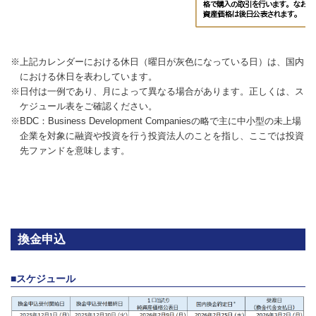
2026/1/30
ファンド通信『オーイー・キャナル・アンブレラ・トラスト
－ゴラブ・キャピタル・プライベート・クレジット・ファン
※上記カレンダーにおける休日（曜日が灰色になっている日）は、国内
ド』分配金に関する6つの質問
における休日を表わしています。
※日付は一例であり、月によって異なる場合があります。正しくは、ス
ケジュール表をご確認ください。
2026/1/21
※BDC：Business Development Companiesの略で主に中小型の未上場
企業を対象に融資や投資を行う投資法人のことを指し、ここでは投資
ファンド通信『オーイー・キャナル・アンブレラ・トラスト
先ファンドを意味します。
－ゴラブ・キャピタル・プライベート・クレジット・ファン
ド』2025年7-9月期四半期レポート
2026/1/5
ファンド通信『オーイー・キャナル・アンブレラ・トラスト
換金申込
－ゴラブ・キャピタル・プライベート・クレジット・ファン
ド』分配金に関するお知らせ
■スケジュール
2025/12/3