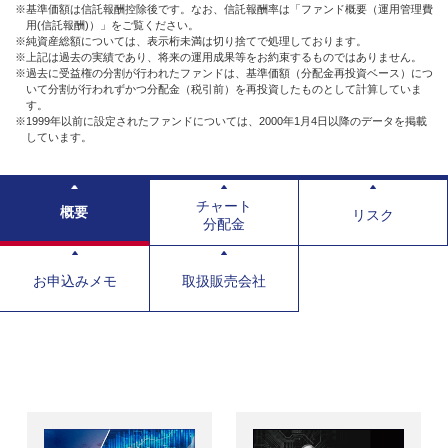
※基準価額は信託報酬控除後です。なお、信託報酬率は「ファンド概要（運用管理費
用(信託報酬)）」をご覧ください。
※純資産総額については、表示桁未満は切り捨てで処理しております。
※上記は過去の実績であり、将来の運用成果等をお約束するものではありません。
※過去に受益権の分割が行われたファンドは、基準価額（分配金再投資ベース）につ
いて分割が行われずかつ分配金（税引前）を再投資したものとして計算していま
す。
※1999年以前に設定されたファンドについては、2000年1月4日以降のデータを掲載
しています。
チャート
概要
リスク
分配金
お申込みメモ
取扱販売会社