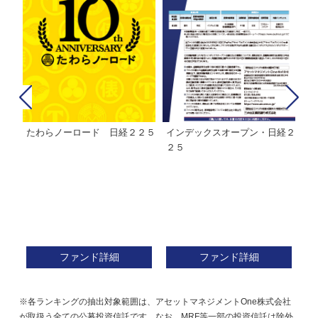
たわらノーロード 日経２２５
インデックスオープン・日経２
Ｍ
株式フ
２５
ン
ファンド詳細
ファンド詳細
※各ランキングの抽出対象範囲は、アセットマネジメントOne株式会社
が取扱う全ての公募投資信託です。なお、MRF等一部の投資信託は除外