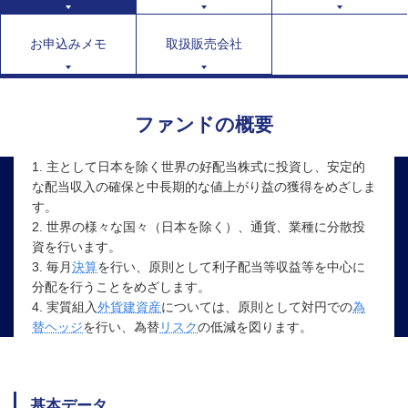
お申込みメモ
取扱販売会社
ファンドの概要
1. 主として日本を除く世界の好配当株式に投資し、安定的
な配当収入の確保と中長期的な値上がり益の獲得をめざしま
す。
2. 世界の様々な国々（日本を除く）、通貨、業種に分散投
資を行います。
3. 毎月
決算
を行い、原則として利子配当等収益等を中心に
分配を行うことをめざします。
4. 実質組入
外貨建資産
については、原則として対円での
為
替ヘッジ
を行い、為替
リスク
の低減を図ります。
基本データ