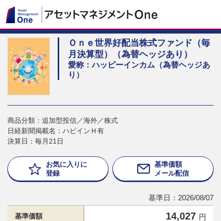
Ｏｎｅ世界好配当株式ファンド（毎
月決算型）（為替ヘッジあり）
愛称：ハッピーインカム（為替ヘッジあ
り）
商品分類：追加型投信／海外／株式
日経新聞掲載名：ハピインＨ有
決算日：毎月21日
お気に入りに
基準価額
登録
メール配信
基準日：2026/08/07
14,027
基準価額
円