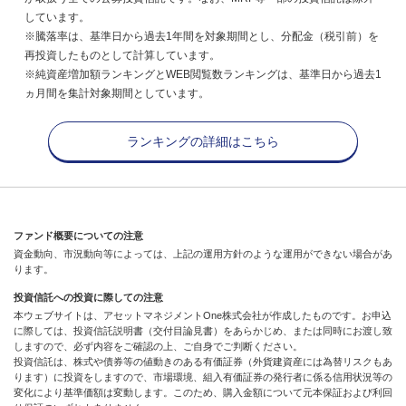
しています。
※騰落率は、基準日から過去1年間を対象期間とし、分配金（税引前）を
再投資したものとして計算しています。
※純資産増加額ランキングとWEB閲覧数ランキングは、基準日から過去1
ヵ月間を集計対象期間としています。
ランキングの詳細はこちら
ファンド概要についての注意
資金動向、市況動向等によっては、上記の運用方針のような運用ができない場合があ
ります。
投資信託への投資に際しての注意
本ウェブサイトは、アセットマネジメントOne株式会社が作成したものです。お申込
に際しては、投資信託説明書（交付目論見書）をあらかじめ、または同時にお渡し致
しますので、必ず内容をご確認の上、ご自身でご判断ください。
投資信託は、株式や債券等の値動きのある有価証券（外貨建資産には為替リスクもあ
ります）に投資をしますので、市場環境、組入有価証券の発行者に係る信用状況等の
変化により基準価額は変動します。このため、購入金額について元本保証および利回