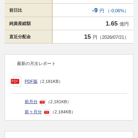
-9
前日比
円 （-0.06%）
1.65
純資産総額
億円
15
直近分配金
円（2026/07/21）
最新の月次レポート
PDF版
（2,181KB）
前月分
（2,181KB）
前々月分
（2,184KB）