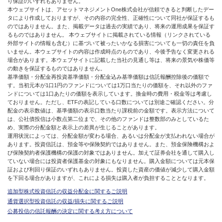
り保証のいずれもありません。
本ウェブサイトは、アセットマネジメントOne株式会社が信頼できると判断したデー
タにより作成しておりますが、その内容の完全性、正確性について同社が保証するも
のではありません。また、掲載データは過去の実績であり、将来の運用成果を保証す
るものではありません。 本ウェブサイトに掲載されている情報（リンクされている
外部サイトの情報も含む）に基づいて被ったいかなる損害についても一切の責任を負
いません。本ウェブサイトの内容は作成時点のものであり、今後予告なく変更される
場合があります。本ウェブサイトに記載した当社の見通し等は、将来の景気や株価等
の動きを保証するものではありません。
基準価額・分配金再投資基準価額・分配金込み基準価額は信託報酬控除後の価額で
す。当初元本が1口1円のファンドについては1万口当たりの価額を、それ以外のファ
ンドについては1口あたりの価額を表示しています。換金時の費用・税金等は考慮し
ておりません。ただし、ETFの表記している口数については別途ご確認ください。分
配金の表示数値は、基準価額の表示口数当たり課税前の金額です。表示方法について
は、公社債投信は小数点第二位まで、その他のファンドは整数部のみとしているた
め、実際の分配金額と表示上の差異が生じることがあります。
運用状況によっては、分配金額が変わる場合、あるいは分配金が支払われない場合が
あります。投資信託は、預金等や保険契約ではありません。また、預金保険機構およ
び保険契約者保護機構の保護の対象ではありません。加えて証券会社を通して購入し
ていない場合には投資者保護基金の対象にもなりません。購入金額については元本保
証および利回り保証のいずれもありません。投資した資産の価値が減少して購入金額
を下回る場合がありますが、これによる損失は購入者が負担することとなります。
追加型株式投資信託の収益分配金に関するご説明
通貨選択型投資信託の収益/損失に関するご説明
公募投信の信託報酬の決定に関する考え方について