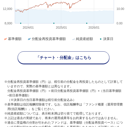
12,000
10.00
8,000
0.00
2024/01
2025/01
2026/01
基準価額
分配金再投資基準価額
純資産総額
決算日
「チャート・分配金」はこちら
※分配金再投資基準価額（円）は、税引前の分配金を再投資したものとして計算して
いますので、実際の基準価額とは異なります。
分配金再投資基準価額（円）＝前日分配金再投資基準価額（円）×（当日基準価額
÷前日基準価額）
（※決算日の当日基準価額は税引前分配金込み）
※基準価額は信託報酬控除後です。なお、信託報酬率は「ファンド概要（運用管理費
用(信託報酬)）」をご覧ください。
※純資産総額については、表示桁未満は切り捨てで処理しております。
※上記は過去の実績であり、将来の運用成果等をお約束するものではありません。
※過去に受益権の分割が行われたファンドは、基準価額（分配金再投資ベース）につ
いて分割が行われずかつ分配金（税引前）を再投資したものとして計算していま