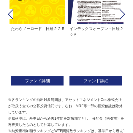
経２
ＭＨＡＭ株式インデックスファ
インデックスミリオン
イ
ンド２２５
ァ
ファンド詳細
ファンド詳細
※各ランキングの抽出対象範囲は、アセットマネジメントOne株式会社
が取扱う全ての公募投資信託です。なお、MRF等一部の投資信託は除外
しています。
※騰落率は、基準日から過去1年間を対象期間とし、分配金（税引前）を
再投資したものとして計算しています。
※純資産増加額ランキングとWEB閲覧数ランキングは、基準日から過去1