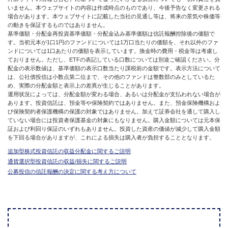
いません。本ウェブサイトの内容は作成時点のものであり、今後予告なく変更される
場合があります。本ウェブサイトに記載した当社の見通し等は、将来の景気や株価等
の動きを保証するものではありません。
基準価額・分配金再投資基準価額・分配金込み基準価額は信託報酬控除後の価額で
す。当初元本が1口1円のファンドについては1万口当たりの価額を、それ以外のファ
ンドについては1口あたりの価額を表示しています。換金時の費用・税金等は考慮し
ておりません。ただし、ETFの表記している口数については別途ご確認ください。分
配金の表示数値は、基準価額の表示口数当たり課税前の金額です。表示方法について
は、公社債投信は小数点第二位まで、その他のファンドは整数部のみとしているた
め、実際の分配金額と表示上の差異が生じることがあります。
運用状況によっては、分配金額が変わる場合、あるいは分配金が支払われない場合が
あります。投資信託は、預金等や保険契約ではありません。また、預金保険機構およ
び保険契約者保護機構の保護の対象ではありません。加えて証券会社を通して購入し
ていない場合には投資者保護基金の対象にもなりません。購入金額については元本保
証および利回り保証のいずれもありません。投資した資産の価値が減少して購入金額
を下回る場合がありますが、これによる損失は購入者が負担することとなります。
追加型株式投資信託の収益分配金に関するご説明
通貨選択型投資信託の収益/損失に関するご説明
公募投信の信託報酬の決定に関する考え方について