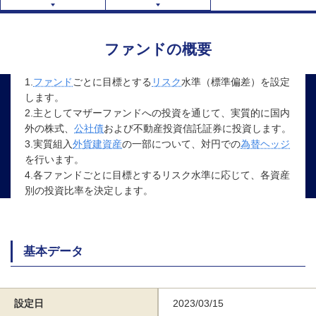
ファンドの概要
1.
ファンド
ごとに目標とする
リスク
水準（標準偏差）を設定
します。
2.主としてマザーファンドへの投資を通じて、実質的に国内
外の株式、
公社債
および不動産投資信託証券に投資します。
3.実質組入
外貨建資産
の一部について、対円での
為替ヘッジ
を行います。
4.各ファンドごとに目標とするリスク水準に応じて、各資産
別の投資比率を決定します。
基本データ
設定日
2023/03/15