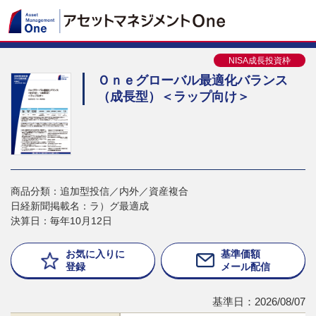
NISA成長投資枠
Ｏｎｅグローバル最適化バランス
（成長型）＜ラップ向け＞
商品分類：追加型投信／内外／資産複合
日経新聞掲載名：ラ）グ最適成
決算日：毎年10月12日
お気に入りに
基準価額
登録
メール配信
基準日：2026/08/07