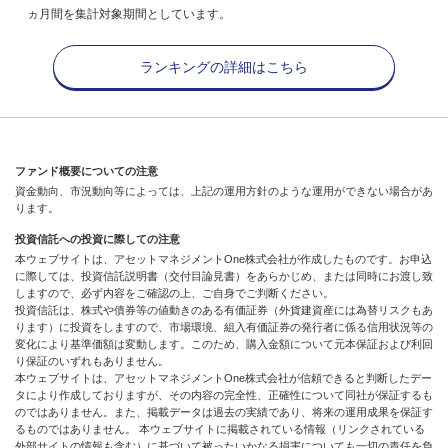
ヵ月間を集計対象期間としています。
ランキングの詳細はこちら
ファンド概要についての注意
資金動向、市況動向等によっては、上記の運用方針のような運用ができない場合があ
ります。
投資信託への投資に際しての注意
本ウェブサイトは、アセットマネジメントOne株式会社が作成したものです。お申込
に際しては、投資信託説明書（交付目論見書）をあらかじめ、または同時にお渡し致
しますので、必ず内容をご確認の上、ご自身でご判断ください。
投資信託は、株式や債券等の値動きのある有価証券（外貨建資産には為替リスクもあ
ります）に投資をしますので、市場環境、組入有価証券の発行者に係る信用状況等の
変化により基準価額は変動します。このため、購入金額について元本保証および利回
り保証のいずれもありません。
本ウェブサイトは、アセットマネジメントOne株式会社が信頼できると判断したデー
タにより作成しておりますが、その内容の完全性、正確性について同社が保証するも
のではありません。また、掲載データは過去の実績であり、将来の運用成果を保証す
るものではありません。 本ウェブサイトに掲載されている情報（リンクされている
外部サイトの情報も含む）に基づいて被ったいかなる損害についても一切の責任を負