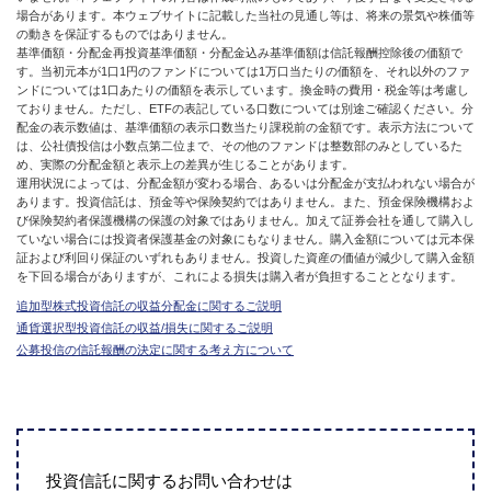
場合があります。本ウェブサイトに記載した当社の見通し等は、将来の景気や株価等
の動きを保証するものではありません。
基準価額・分配金再投資基準価額・分配金込み基準価額は信託報酬控除後の価額で
す。当初元本が1口1円のファンドについては1万口当たりの価額を、それ以外のファ
ンドについては1口あたりの価額を表示しています。換金時の費用・税金等は考慮し
ておりません。ただし、ETFの表記している口数については別途ご確認ください。分
配金の表示数値は、基準価額の表示口数当たり課税前の金額です。表示方法について
は、公社債投信は小数点第二位まで、その他のファンドは整数部のみとしているた
め、実際の分配金額と表示上の差異が生じることがあります。
運用状況によっては、分配金額が変わる場合、あるいは分配金が支払われない場合が
あります。投資信託は、預金等や保険契約ではありません。また、預金保険機構およ
び保険契約者保護機構の保護の対象ではありません。加えて証券会社を通して購入し
ていない場合には投資者保護基金の対象にもなりません。購入金額については元本保
証および利回り保証のいずれもありません。投資した資産の価値が減少して購入金額
を下回る場合がありますが、これによる損失は購入者が負担することとなります。
追加型株式投資信託の収益分配金に関するご説明
通貨選択型投資信託の収益/損失に関するご説明
公募投信の信託報酬の決定に関する考え方について
投資信託に関するお問い合わせは