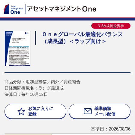
NISA成長投資枠
Ｏｎｅグローバル最適化バランス
（成長型）＜ラップ向け＞
商品分類：追加型投信／内外／資産複合
日経新聞掲載名：ラ）グ最適成
決算日：毎年10月12日
お気に入りに
基準価額
登録
メール配信
基準日：2026/08/06