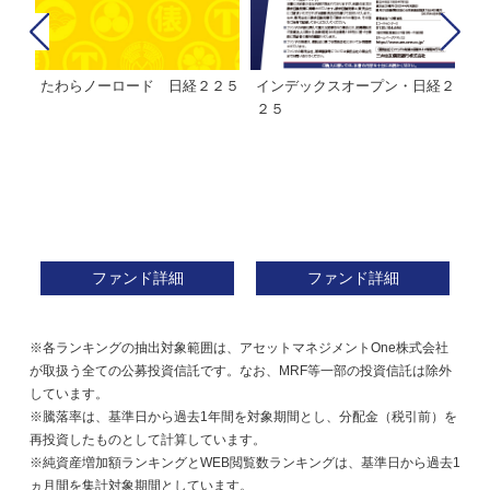
たわらノーロード 日経２２５
インデックスオープン・日経２
Ｍ
株式フ
２５
ン
ファンド詳細
ファンド詳細
※各ランキングの抽出対象範囲は、アセットマネジメントOne株式会社
が取扱う全ての公募投資信託です。なお、MRF等一部の投資信託は除外
しています。
※騰落率は、基準日から過去1年間を対象期間とし、分配金（税引前）を
再投資したものとして計算しています。
※純資産増加額ランキングとWEB閲覧数ランキングは、基準日から過去1
ヵ月間を集計対象期間としています。