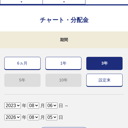
チャート・分配金
期間
6ヵ月
1年
3年
5年
10年
設定来
年
月
日 ～
年
月
日