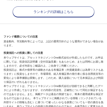
ランキングの詳細はこちら
ファンド概要についての注意
資金動向、市況動向等によっては、上記の運用方針のような運用ができない場合があ
ります。
投資信託への投資に際しての注意
本ウェブサイトは、アセットマネジメントOne株式会社が作成したものです。お申込
に際しては、投資信託説明書（交付目論見書）をあらかじめ、または同時にお渡し致
しますので、必ず内容をご確認の上、ご自身でご判断ください。
投資信託は、株式や債券等の値動きのある有価証券（外貨建資産には為替リスクもあ
ります）に投資をしますので、市場環境、組入有価証券の発行者に係る信用状況等の
変化により基準価額は変動します。このため、購入金額について元本保証および利回
り保証のいずれもありません。
本ウェブサイトは、アセットマネジメントOne株式会社が信頼できると判断したデー
タにより作成しておりますが、その内容の完全性、正確性について同社が保証するも
のではありません。また、掲載データは過去の実績であり、将来の運用成果を保証す
るものではありません。 本ウェブサイトに掲載されている情報（リンクされている
外部サイトの情報も含む）に基づいて被ったいかなる損害についても一切の責任を負
いません。本ウェブサイトの内容は作成時点のものであり、今後予告なく変更される