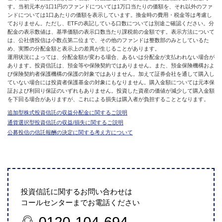
す。当初元本が1口1円のファンドについては1万口当たりの価額を、それ以外のファ
ンドについては1口あたりの価額を表示しています。換金時の費用・税金等は考慮し
ておりません。ただし、ETFの表記している口数については別途ご確認ください。分
配金の表示数値は、基準価額の表示口数当たり課税前の金額です。表示方法について
は、公社債投信は小数点第二位まで、その他のファンドは整数部のみとしているた
め、実際の分配金額と表示上の差異が生じることがあります。
運用状況によっては、分配金額が変わる場合、あるいは分配金が支払われない場合が
あります。投資信託は、預金等や保険契約ではありません。また、預金保険機構およ
び保険契約者保護機構の保護の対象ではありません。加えて証券会社を通して購入し
ていない場合には投資者保護基金の対象にもなりません。購入金額については元本保
証および利回り保証のいずれもありません。投資した資産の価値が減少して購入金額
を下回る場合がありますが、これによる損失は購入者が負担することとなります。
追加型株式投資信託の収益分配金に関するご説明
通貨選択型投資信託の収益/損失に関するご説明
公募投信の信託報酬の決定に関する考え方について
投資信託に関するお問い合わせは
コールセンターまでお電話ください
0120-104-694