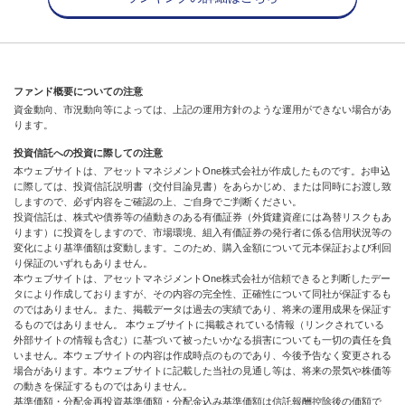
ファンド概要についての注意
資金動向、市況動向等によっては、上記の運用方針のような運用ができない場合があ
ります。
投資信託への投資に際しての注意
本ウェブサイトは、アセットマネジメントOne株式会社が作成したものです。お申込
に際しては、投資信託説明書（交付目論見書）をあらかじめ、または同時にお渡し致
しますので、必ず内容をご確認の上、ご自身でご判断ください。
投資信託は、株式や債券等の値動きのある有価証券（外貨建資産には為替リスクもあ
ります）に投資をしますので、市場環境、組入有価証券の発行者に係る信用状況等の
変化により基準価額は変動します。このため、購入金額について元本保証および利回
り保証のいずれもありません。
本ウェブサイトは、アセットマネジメントOne株式会社が信頼できると判断したデー
タにより作成しておりますが、その内容の完全性、正確性について同社が保証するも
のではありません。また、掲載データは過去の実績であり、将来の運用成果を保証す
るものではありません。 本ウェブサイトに掲載されている情報（リンクされている
外部サイトの情報も含む）に基づいて被ったいかなる損害についても一切の責任を負
いません。本ウェブサイトの内容は作成時点のものであり、今後予告なく変更される
場合があります。本ウェブサイトに記載した当社の見通し等は、将来の景気や株価等
の動きを保証するものではありません。
基準価額・分配金再投資基準価額・分配金込み基準価額は信託報酬控除後の価額で