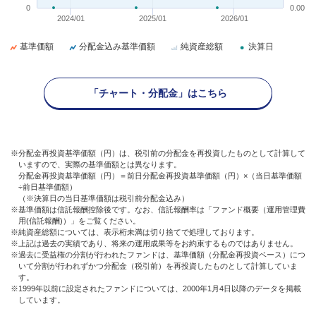
0
0.00
2024/01
2025/01
2026/01
基準価額
分配金込み基準価額
純資産総額
決算日
「チャート・分配金」はこちら
※分配金再投資基準価額（円）は、税引前の分配金を再投資したものとして計算して
いますので、実際の基準価額とは異なります。
分配金再投資基準価額（円）＝前日分配金再投資基準価額（円）×（当日基準価額
÷前日基準価額）
（※決算日の当日基準価額は税引前分配金込み）
※基準価額は信託報酬控除後です。なお、信託報酬率は「ファンド概要（運用管理費
用(信託報酬)）」をご覧ください。
※純資産総額については、表示桁未満は切り捨てで処理しております。
※上記は過去の実績であり、将来の運用成果等をお約束するものではありません。
※過去に受益権の分割が行われたファンドは、基準価額（分配金再投資ベース）につ
いて分割が行われずかつ分配金（税引前）を再投資したものとして計算していま
す。
※1999年以前に設定されたファンドについては、2000年1月4日以降のデータを掲載
しています。