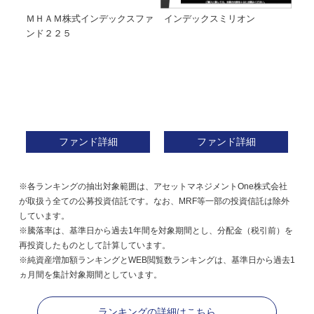
経２
ＭＨＡＭ株式インデックスファ
インデックスミリオン
イ
ンド２２５
ァ
ファンド詳細
ファンド詳細
※各ランキングの抽出対象範囲は、アセットマネジメントOne株式会社
が取扱う全ての公募投資信託です。なお、MRF等一部の投資信託は除外
しています。
※騰落率は、基準日から過去1年間を対象期間とし、分配金（税引前）を
再投資したものとして計算しています。
※純資産増加額ランキングとWEB閲覧数ランキングは、基準日から過去1
ヵ月間を集計対象期間としています。
ランキングの詳細はこちら