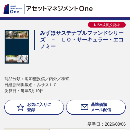
NISA成長投資枠
みずほサステナブルファンドシリー
ズ － ＬＯ・サーキュラー・エコ
ノミー
商品分類：追加型投信／内外／株式
日経新聞掲載名：みサスＬＯ
決算日：毎年5月10日
お気に入りに
基準価額
登録
メール配信
基準日：2026/08/06