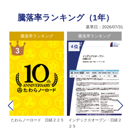
騰落率ランキング（1年）
基準日：2026/07/31
騰落率ランキング
騰落率ランキング
４位
たわらノーロード 日経２２５
インデックスオープン・日経２
Ｍ
株式フ
２５
ン