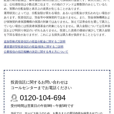
は、公社債投信は小数点第二位まで、その他のファンドは整数部のみとしているた
め、実際の分配金額と表示上の差異が生じることがあります。
運用状況によっては、分配金額が変わる場合、あるいは分配金が支払われない場合が
あります。投資信託は、預金等や保険契約ではありません。また、預金保険機構およ
び保険契約者保護機構の保護の対象ではありません。加えて証券会社を通して購入し
ていない場合には投資者保護基金の対象にもなりません。購入金額については元本保
証および利回り保証のいずれもありません。投資した資産の価値が減少して購入金額
を下回る場合がありますが、これによる損失は購入者が負担することとなります。
追加型株式投資信託の収益分配金に関するご説明
通貨選択型投資信託の収益/損失に関するご説明
公募投信の信託報酬の決定に関する考え方について
投資信託に関するお問い合わせは
コールセンターまでお電話ください
0120-104-694
受付時間は営業日の午前9時～午後5時です
当社では、サービス向上のため、お客さまとの電話内容を録音させていた