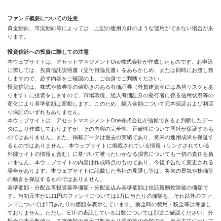
ファンド概要についての注意
資金動向、市況動向等によっては、上記の運用方針のような運用ができない場合があ
ります。
投資信託への投資に際しての注意
本ウェブサイトは、アセットマネジメントOne株式会社が作成したものです。お申込
に際しては、投資信託説明書（交付目論見書）をあらかじめ、または同時にお渡し致
しますので、必ず内容をご確認の上、ご自身でご判断ください。
投資信託は、株式や債券等の値動きのある有価証券（外貨建資産には為替リスクもあ
ります）に投資をしますので、市場環境、組入有価証券の発行者に係る信用状況等の
変化により基準価額は変動します。このため、購入金額について元本保証および利回
り保証のいずれもありません。
本ウェブサイトは、アセットマネジメントOne株式会社が信頼できると判断したデー
タにより作成しておりますが、その内容の完全性、正確性について同社が保証するも
のではありません。また、掲載データは過去の実績であり、将来の運用成果を保証す
るものではありません。 本ウェブサイトに掲載されている情報（リンクされている
外部サイトの情報も含む）に基づいて被ったいかなる損害についても一切の責任を負
いません。本ウェブサイトの内容は作成時点のものであり、今後予告なく変更される
場合があります。本ウェブサイトに記載した当社の見通し等は、将来の景気や株価等
の動きを保証するものではありません。
基準価額・分配金再投資基準価額・分配金込み基準価額は信託報酬控除後の価額で
す。当初元本が1口1円のファンドについては1万口当たりの価額を、それ以外のファ
ンドについては1口あたりの価額を表示しています。換金時の費用・税金等は考慮し
ておりません。ただし、ETFの表記している口数については別途ご確認ください。分
配金の表示数値は、基準価額の表示口数当たり課税前の金額です。表示方法について