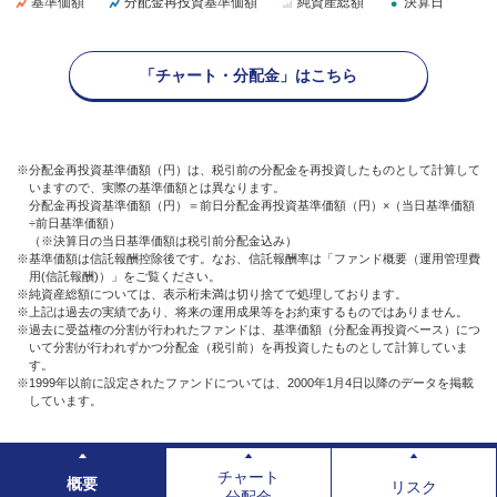
基準価額
分配金再投資基準価額
純資産総額
決算日
「チャート・分配金」はこちら
※分配金再投資基準価額（円）は、税引前の分配金を再投資したものとして計算して
いますので、実際の基準価額とは異なります。
分配金再投資基準価額（円）＝前日分配金再投資基準価額（円）×（当日基準価額
÷前日基準価額）
（※決算日の当日基準価額は税引前分配金込み）
※基準価額は信託報酬控除後です。なお、信託報酬率は「ファンド概要（運用管理費
用(信託報酬)）」をご覧ください。
※純資産総額については、表示桁未満は切り捨てで処理しております。
※上記は過去の実績であり、将来の運用成果等をお約束するものではありません。
※過去に受益権の分割が行われたファンドは、基準価額（分配金再投資ベース）につ
いて分割が行われずかつ分配金（税引前）を再投資したものとして計算していま
す。
※1999年以前に設定されたファンドについては、2000年1月4日以降のデータを掲載
しています。
チャート
概要
リスク