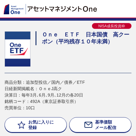
NISA成長投資枠
Ｏｎｅ ＥＴＦ 日本国債 高クー
ポン（平均残存１０年未満）
商品分類：追加型投信／国内／債券／ETF
日経新聞掲載名：ＯｎｅJ高ク
決算日：毎年3月､6月､9月､12月の各20日
銘柄コード：492A（東京証券取引所）
売買単位：10口
お気に入りに
基準価額
登録
メール配信