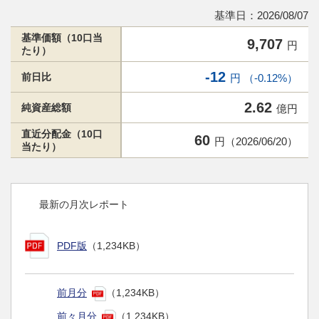
基準日：2026/08/07
基準価額（10口当
9,707
円
たり）
-12
前日比
円 （-0.12%）
2.62
純資産総額
億円
直近分配金（10口
60
円（2026/06/20）
当たり）
最新の月次レポート
PDF版
（1,234KB）
前月分
（1,234KB）
前々月分
（1,234KB）