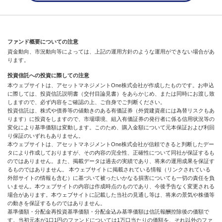
ファンド概要についての注意
資金動向、市況動向等によっては、上記の運用方針のような運用ができない場合があ
ります。
投資信託への投資に際しての注意
本ウェブサイトは、アセットマネジメントOne株式会社が作成したものです。お申込
に際しては、投資信託説明書（交付目論見書）をあらかじめ、または同時にお渡し致
しますので、必ず内容をご確認の上、ご自身でご判断ください。
投資信託は、株式や債券等の値動きのある有価証券（外貨建資産には為替リスクもあ
ります）に投資をしますので、市場環境、組入有価証券の発行者に係る信用状況等の
変化により基準価額は変動します。このため、購入金額について元本保証および利回
り保証のいずれもありません。
本ウェブサイトは、アセットマネジメントOne株式会社が信頼できると判断したデー
タにより作成しておりますが、その内容の完全性、正確性について同社が保証するも
のではありません。また、掲載データは過去の実績であり、将来の運用成果を保証す
るものではありません。 本ウェブサイトに掲載されている情報（リンクされている
外部サイトの情報も含む）に基づいて被ったいかなる損害についても一切の責任を負
いません。本ウェブサイトの内容は作成時点のものであり、今後予告なく変更される
場合があります。本ウェブサイトに記載した当社の見通し等は、将来の景気や株価等
の動きを保証するものではありません。
基準価額・分配金再投資基準価額・分配金込み基準価額は信託報酬控除後の価額で
す。当初元本が1口1円のファンドについては1万口当たりの価額を、それ以外のファ