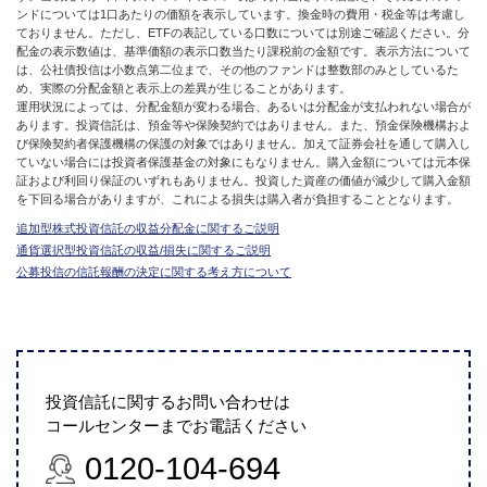
ンドについては1口あたりの価額を表示しています。換金時の費用・税金等は考慮し
ておりません。ただし、ETFの表記している口数については別途ご確認ください。分
配金の表示数値は、基準価額の表示口数当たり課税前の金額です。表示方法について
は、公社債投信は小数点第二位まで、その他のファンドは整数部のみとしているた
め、実際の分配金額と表示上の差異が生じることがあります。
運用状況によっては、分配金額が変わる場合、あるいは分配金が支払われない場合が
あります。投資信託は、預金等や保険契約ではありません。また、預金保険機構およ
び保険契約者保護機構の保護の対象ではありません。加えて証券会社を通して購入し
ていない場合には投資者保護基金の対象にもなりません。購入金額については元本保
証および利回り保証のいずれもありません。投資した資産の価値が減少して購入金額
を下回る場合がありますが、これによる損失は購入者が負担することとなります。
追加型株式投資信託の収益分配金に関するご説明
通貨選択型投資信託の収益/損失に関するご説明
公募投信の信託報酬の決定に関する考え方について
投資信託に関するお問い合わせは
コールセンターまでお電話ください
0120-104-694