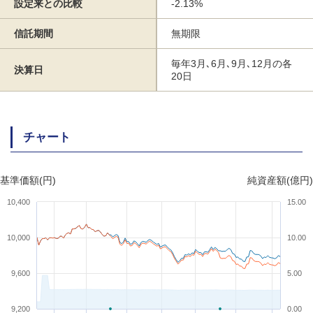
設定来との比較
-2.13%
信託期間
無期限
毎年3月､6月､9月､12月の各
決算日
20日
チャート
基準価額(円)
純資産額(億円)
10,400
15.00
10,000
10.00
9,600
5.00
9,200
0.00