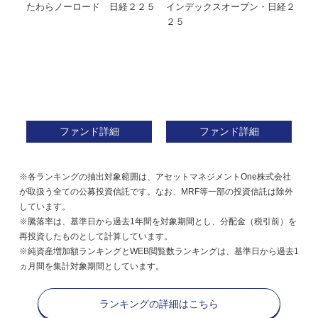
たわらノーロード 日経２２５
インデックスオープン・日経２
Ｍ
株式フ
２５
ン
ファンド詳細
ファンド詳細
※各ランキングの抽出対象範囲は、アセットマネジメントOne株式会社
が取扱う全ての公募投資信託です。なお、MRF等一部の投資信託は除外
しています。
※騰落率は、基準日から過去1年間を対象期間とし、分配金（税引前）を
再投資したものとして計算しています。
※純資産増加額ランキングとWEB閲覧数ランキングは、基準日から過去1
ヵ月間を集計対象期間としています。
ランキングの詳細はこちら