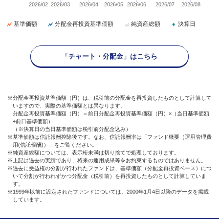
2026/02
2026/03
2026/04
2026/05
2026/06
2026/07
2026/08
基準価額
分配金再投資基準価額
純資産総額
決算日
「チャート・分配金」はこちら
※分配金再投資基準価額（円）は、税引前の分配金を再投資したものとして計算して
いますので、実際の基準価額とは異なります。
分配金再投資基準価額（円）＝前日分配金再投資基準価額（円）×（当日基準価額
÷前日基準価額）
（※決算日の当日基準価額は税引前分配金込み）
※基準価額は信託報酬控除後です。なお、信託報酬率は「ファンド概要（運用管理費
用(信託報酬)）」をご覧ください。
※純資産総額については、表示桁未満は切り捨てで処理しております。
※上記は過去の実績であり、将来の運用成果等をお約束するものではありません。
※過去に受益権の分割が行われたファンドは、基準価額（分配金再投資ベース）につ
いて分割が行われずかつ分配金（税引前）を再投資したものとして計算していま
す。
※1999年以前に設定されたファンドについては、2000年1月4日以降のデータを掲載
しています。