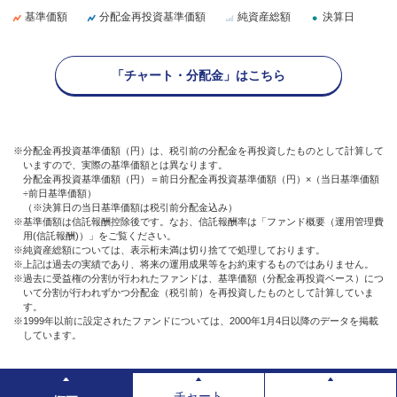
基準価額
分配金再投資基準価額
純資産総額
決算日
「チャート・分配金」はこちら
※分配金再投資基準価額（円）は、税引前の分配金を再投資したものとして計算して
いますので、実際の基準価額とは異なります。
分配金再投資基準価額（円）＝前日分配金再投資基準価額（円）×（当日基準価額
÷前日基準価額）
（※決算日の当日基準価額は税引前分配金込み）
※基準価額は信託報酬控除後です。なお、信託報酬率は「ファンド概要（運用管理費
用(信託報酬)）」をご覧ください。
※純資産総額については、表示桁未満は切り捨てで処理しております。
※上記は過去の実績であり、将来の運用成果等をお約束するものではありません。
※過去に受益権の分割が行われたファンドは、基準価額（分配金再投資ベース）につ
いて分割が行われずかつ分配金（税引前）を再投資したものとして計算していま
す。
※1999年以前に設定されたファンドについては、2000年1月4日以降のデータを掲載
しています。
チャート