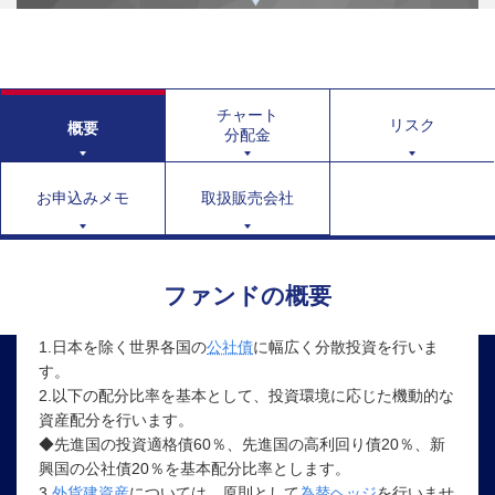
チャート
リスク
概要
分配金
お申込みメモ
取扱販売会社
ファンドの概要
1.日本を除く世界各国の
公社債
に幅広く分散投資を行いま
す。
2.以下の配分比率を基本として、投資環境に応じた機動的な
資産配分を行います。
◆先進国の投資適格債60％、先進国の高利回り債20％、新
興国の公社債20％を基本配分比率とします。
3.
外貨建資産
については、原則として
為替ヘッジ
を行いませ