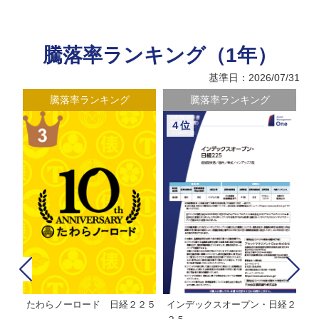
騰落率ランキング（1年）
基準日：2026/07/31
騰落率ランキング
騰落率ランキング
４位
たわらノーロード 日経２２５
インデックスオープン・日経２
Ｍ
株式フ