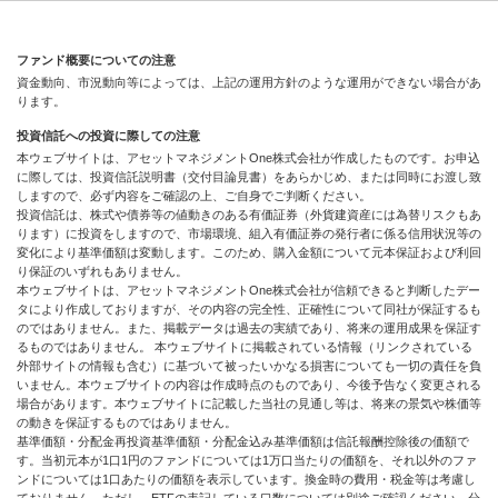
ファンド概要についての注意
資金動向、市況動向等によっては、上記の運用方針のような運用ができない場合があ
ります。
投資信託への投資に際しての注意
本ウェブサイトは、アセットマネジメントOne株式会社が作成したものです。お申込
に際しては、投資信託説明書（交付目論見書）をあらかじめ、または同時にお渡し致
しますので、必ず内容をご確認の上、ご自身でご判断ください。
投資信託は、株式や債券等の値動きのある有価証券（外貨建資産には為替リスクもあ
ります）に投資をしますので、市場環境、組入有価証券の発行者に係る信用状況等の
変化により基準価額は変動します。このため、購入金額について元本保証および利回
り保証のいずれもありません。
本ウェブサイトは、アセットマネジメントOne株式会社が信頼できると判断したデー
タにより作成しておりますが、その内容の完全性、正確性について同社が保証するも
のではありません。また、掲載データは過去の実績であり、将来の運用成果を保証す
るものではありません。 本ウェブサイトに掲載されている情報（リンクされている
外部サイトの情報も含む）に基づいて被ったいかなる損害についても一切の責任を負
いません。本ウェブサイトの内容は作成時点のものであり、今後予告なく変更される
場合があります。本ウェブサイトに記載した当社の見通し等は、将来の景気や株価等
の動きを保証するものではありません。
基準価額・分配金再投資基準価額・分配金込み基準価額は信託報酬控除後の価額で
す。当初元本が1口1円のファンドについては1万口当たりの価額を、それ以外のファ
ンドについては1口あたりの価額を表示しています。換金時の費用・税金等は考慮し
ておりません。ただし、ETFの表記している口数については別途ご確認ください。分