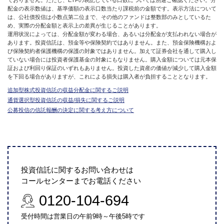
配金の表示数値は、基準価額の表示口数当たり課税前の金額です。表示方法について
は、公社債投信は小数点第二位まで、その他のファンドは整数部のみとしているた
め、実際の分配金額と表示上の差異が生じることがあります。
運用状況によっては、分配金額が変わる場合、あるいは分配金が支払われない場合が
あります。投資信託は、預金等や保険契約ではありません。また、預金保険機構およ
び保険契約者保護機構の保護の対象ではありません。加えて証券会社を通して購入し
ていない場合には投資者保護基金の対象にもなりません。購入金額については元本保
証および利回り保証のいずれもありません。投資した資産の価値が減少して購入金額
を下回る場合がありますが、これによる損失は購入者が負担することとなります。
追加型株式投資信託の収益分配金に関するご説明
通貨選択型投資信託の収益/損失に関するご説明
公募投信の信託報酬の決定に関する考え方について
投資信託に関するお問い合わせは
コールセンターまでお電話ください
0120-104-694
受付時間は営業日の午前9時～午後5時です