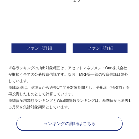
２５
ン
ファンド詳細
ファンド詳細
※各ランキングの抽出対象範囲は、アセットマネジメントOne株式会社
が取扱う全ての公募投資信託です。なお、MRF等一部の投資信託は除外
しています。
※騰落率は、基準日から過去1年間を対象期間とし、分配金（税引前）を
再投資したものとして計算しています。
※純資産増加額ランキングとWEB閲覧数ランキングは、基準日から過去1
ヵ月間を集計対象期間としています。
ランキングの詳細はこちら