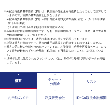
※分配金再投資基準価額（円）は、税引前の分配金を再投資したものとして計算して
いますので、実際の基準価額とは異なります。
分配金再投資基準価額（円）＝前日分配金再投資基準価額（円）×（当日基準価額
÷前日基準価額）
（※決算日の当日基準価額は税引前分配金込み）
※基準価額は信託報酬控除後です。なお、信託報酬率は「ファンド概要（運用管理費
用(信託報酬)）」をご覧ください。
※純資産総額については、表示桁未満は切り捨てで処理しております。
※上記は過去の実績であり、将来の運用成果等をお約束するものではありません。
※過去に受益権の分割が行われたファンドは、基準価額（分配金再投資ベース）につ
いて分割が行われずかつ分配金（税引前）を再投資したものとして計算していま
す。
※1999年以前に設定されたファンドについては、2000年1月4日以降のデータを掲載
しています。
チャート
概要
リスク
分配金
お申込みメモ
取扱販売会社
iDeCo取扱金融機関