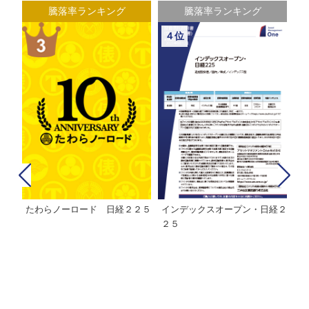
騰落率ランキング
騰落率ランキング
４位
たわらノーロード 日経２２５
インデックスオープン・日経２
Ｍ
株式フ
２５
ン