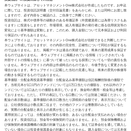
本ウェブサイトは、アセットマネジメントOne株式会社が作成したものです。お申込
に際しては、投資信託説明書（交付目論見書）をあらかじめ、または同時にお渡し致
しますので、必ず内容をご確認の上、ご自身でご判断ください。
投資信託は、株式や債券等の値動きのある有価証券（外貨建資産には為替リスクもあ
ります）に投資をしますので、市場環境、組入有価証券の発行者に係る信用状況等の
変化により基準価額は変動します。このため、購入金額について元本保証および利回
り保証のいずれもありません。
本ウェブサイトは、アセットマネジメントOne株式会社が信頼できると判断したデー
タにより作成しておりますが、その内容の完全性、正確性について同社が保証するも
のではありません。また、掲載データは過去の実績であり、将来の運用成果を保証す
るものではありません。 本ウェブサイトに掲載されている情報（リンクされている
外部サイトの情報も含む）に基づいて被ったいかなる損害についても一切の責任を負
いません。本ウェブサイトの内容は作成時点のものであり、今後予告なく変更される
場合があります。本ウェブサイトに記載した当社の見通し等は、将来の景気や株価等
の動きを保証するものではありません。
基準価額・分配金再投資基準価額・分配金込み基準価額は信託報酬控除後の価額で
す。当初元本が1口1円のファンドについては1万口当たりの価額を、それ以外のファ
ンドについては1口あたりの価額を表示しています。換金時の費用・税金等は考慮し
ておりません。ただし、ETFの表記している口数については別途ご確認ください。分
配金の表示数値は、基準価額の表示口数当たり課税前の金額です。表示方法について
は、公社債投信は小数点第二位まで、その他のファンドは整数部のみとしているた
め、実際の分配金額と表示上の差異が生じることがあります。
運用状況によっては、分配金額が変わる場合、あるいは分配金が支払われない場合が
あります。投資信託は、預金等や保険契約ではありません。また、預金保険機構およ
び保険契約者保護機構の保護の対象ではありません。加えて証券会社を通して購入し
ていない場合には投資者保護基金の対象にもなりません。購入金額については元本保