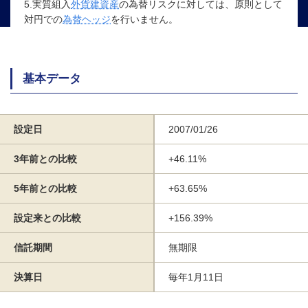
5.実質組入
外貨建資産
の為替リスクに対しては、原則として
対円での
為替ヘッジ
を行いません。
基本データ
設定日
2007/01/26
3年前との比較
+46.11%
5年前との比較
+63.65%
設定来との比較
+156.39%
信託期間
無期限
決算日
毎年1月11日