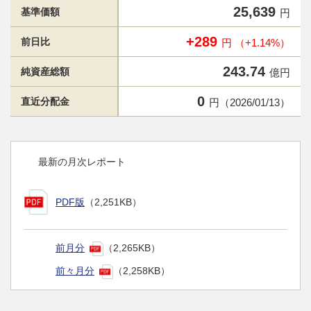
25,639
基準価額
円
+289
前日比
円 （+1.14%）
243.74
純資産総額
億円
0
直近分配金
円（2026/01/13）
最新の月次レポート
PDF版
（2,251KB）
前月分
（2,265KB）
前々月分
（2,258KB）