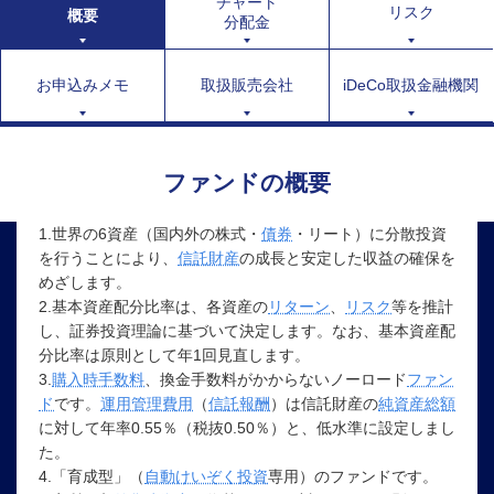
チャート
リスク
概要
分配金
お申込みメモ
取扱販売会社
iDeCo取扱金融機関
ファンドの概要
1.世界の6資産（国内外の株式・
債券
・リート）に分散投資
を行うことにより、
信託財産
の成長と安定した収益の確保を
めざします。
2.基本資産配分比率は、各資産の
リターン
、
リスク
等を推計
し、証券投資理論に基づいて決定します。なお、基本資産配
分比率は原則として年1回見直します。
3.
購入時手数料
、換金手数料がかからないノーロード
ファン
ド
です。
運用管理費用
（
信託報酬
）は信託財産の
純資産総額
に対して年率0.55％（税抜0.50％）と、低水準に設定しまし
た。
4.「育成型」（
自動けいぞく投資
専用）のファンドです。