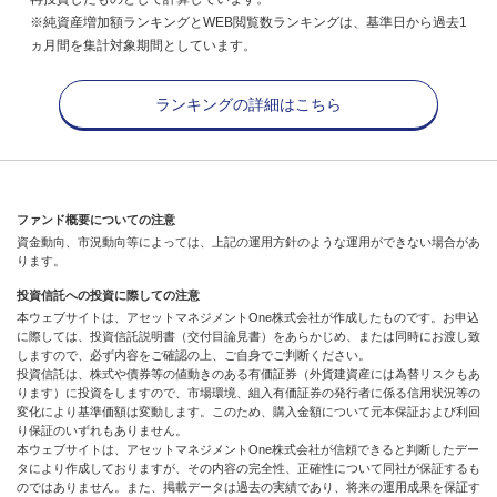
※純資産増加額ランキングとWEB閲覧数ランキングは、基準日から過去1
ヵ月間を集計対象期間としています。
ランキングの詳細はこちら
ファンド概要についての注意
資金動向、市況動向等によっては、上記の運用方針のような運用ができない場合があ
ります。
投資信託への投資に際しての注意
本ウェブサイトは、アセットマネジメントOne株式会社が作成したものです。お申込
に際しては、投資信託説明書（交付目論見書）をあらかじめ、または同時にお渡し致
しますので、必ず内容をご確認の上、ご自身でご判断ください。
投資信託は、株式や債券等の値動きのある有価証券（外貨建資産には為替リスクもあ
ります）に投資をしますので、市場環境、組入有価証券の発行者に係る信用状況等の
変化により基準価額は変動します。このため、購入金額について元本保証および利回
り保証のいずれもありません。
本ウェブサイトは、アセットマネジメントOne株式会社が信頼できると判断したデー
タにより作成しておりますが、その内容の完全性、正確性について同社が保証するも
のではありません。また、掲載データは過去の実績であり、将来の運用成果を保証す