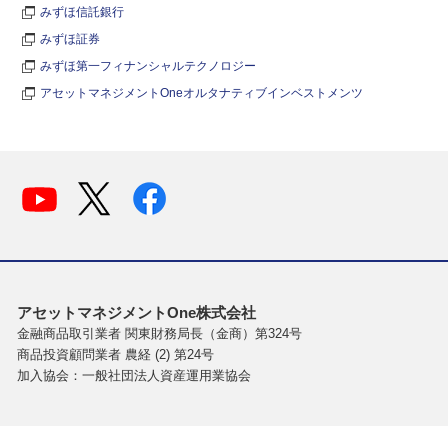
みずほ信託銀行
みずほ証券
みずほ第一フィナンシャルテクノロジー
アセットマネジメントOneオルタナティブインベストメンツ
アセットマネジメントOne株式会社
金融商品取引業者 関東財務局長（金商）第324号
商品投資顧問業者 農経 (2) 第24号
加入協会：一般社団法人資産運用業協会