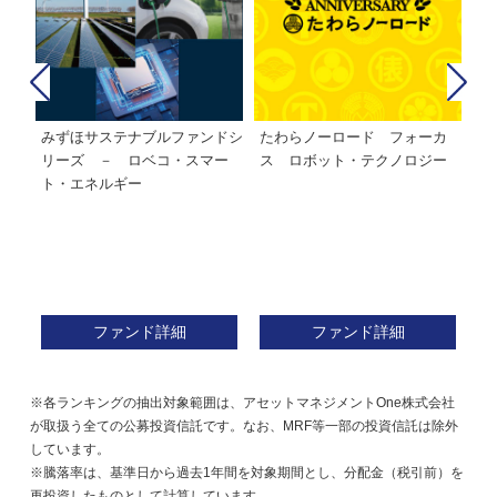
みずほサステナブルファンドシ
たわらノーロード フォーカ
た
株式フ
リーズ － ロベコ・スマー
ス ロボット・テクノロジー
ト・エネルギー
ファンド詳細
ファンド詳細
※各ランキングの抽出対象範囲は、アセットマネジメントOne株式会社
が取扱う全ての公募投資信託です。なお、MRF等一部の投資信託は除外
しています。
※騰落率は、基準日から過去1年間を対象期間とし、分配金（税引前）を
再投資したものとして計算しています。