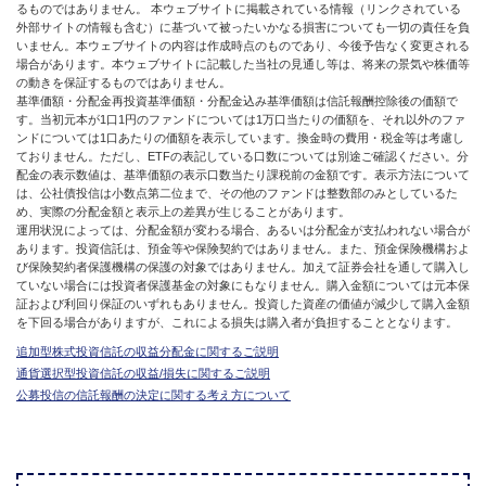
るものではありません。 本ウェブサイトに掲載されている情報（リンクされている
外部サイトの情報も含む）に基づいて被ったいかなる損害についても一切の責任を負
いません。本ウェブサイトの内容は作成時点のものであり、今後予告なく変更される
場合があります。本ウェブサイトに記載した当社の見通し等は、将来の景気や株価等
の動きを保証するものではありません。
基準価額・分配金再投資基準価額・分配金込み基準価額は信託報酬控除後の価額で
す。当初元本が1口1円のファンドについては1万口当たりの価額を、それ以外のファ
ンドについては1口あたりの価額を表示しています。換金時の費用・税金等は考慮し
ておりません。ただし、ETFの表記している口数については別途ご確認ください。分
配金の表示数値は、基準価額の表示口数当たり課税前の金額です。表示方法について
は、公社債投信は小数点第二位まで、その他のファンドは整数部のみとしているた
め、実際の分配金額と表示上の差異が生じることがあります。
運用状況によっては、分配金額が変わる場合、あるいは分配金が支払われない場合が
あります。投資信託は、預金等や保険契約ではありません。また、預金保険機構およ
び保険契約者保護機構の保護の対象ではありません。加えて証券会社を通して購入し
ていない場合には投資者保護基金の対象にもなりません。購入金額については元本保
証および利回り保証のいずれもありません。投資した資産の価値が減少して購入金額
を下回る場合がありますが、これによる損失は購入者が負担することとなります。
追加型株式投資信託の収益分配金に関するご説明
通貨選択型投資信託の収益/損失に関するご説明
公募投信の信託報酬の決定に関する考え方について