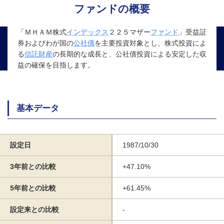
ファンドの概要
「ＭＨＡＭ株式
インデックス
２２５マザー
ファンド
」受益証
券およびわが国の
公社債
を主要投資対象とし、株式投資によ
る
信託財産
の長期的な成長と、公社債投資による安定した収
益の確保を目指します。
基本データ
設定日
1987/10/30
3年前との比較
+47.10%
5年前との比較
+61.45%
設定来との比較
-