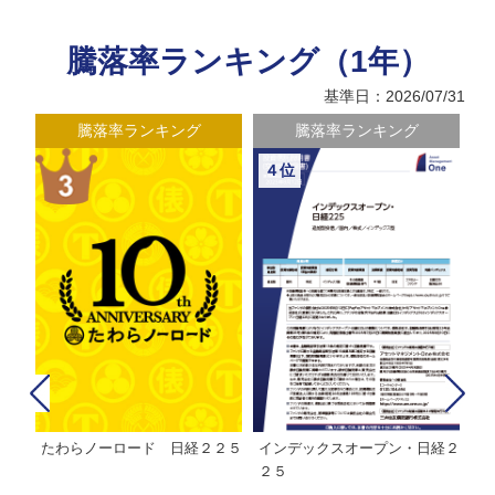
騰落率ランキング（1年）
基準日：2026/07/31
騰落率ランキング
騰落率ランキング
４位
たわらノーロード 日経２２５
インデックスオープン・日経２
Ｍ
株式フ
２５
ン