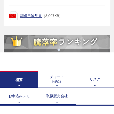
請求目論見書
（3,097KB）
チャート
リスク
概要
分配金
お申込みメモ
取扱販売会社