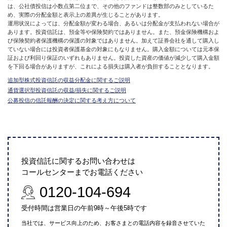
は、公社債投信は小数点第二位まで、その他のファンドは整数部のみとしているた
め、実際の分配金額と表示上の差異が生じることがあります。
運用状況によっては、分配金額が変わる場合、あるいは分配金が支払われない場合が
あります。投資信託は、預金等や保険契約ではありません。また、預金保険機構およ
び保険契約者保護機構の保護の対象ではありません。加えて証券会社を通して購入し
ていない場合には投資者保護基金の対象にもなりません。購入金額については元本保
証および利回り保証のいずれもありません。投資した資産の価値が減少して購入金額
を下回る場合がありますが、これによる損失は購入者が負担することとなります。
追加型株式投資信託の収益分配金に関するご説明
通貨選択型投資信託の収益/損失に関するご説明
公募投信の信託報酬の決定に関する考え方について
投資信託に関するお問い合わせは
コールセンターまでお電話ください
0120-104-694
受付時間は営業日の午前9時～午後5時です
当社では、サービス向上のため、お客さまとの電話内容を録音させていた