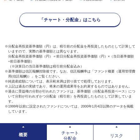
「チャート・分配金」はこちら
※分配金再投資基準価額（円）は、税引前の分配金を再投資したものとして計算して
いますので、実際の基準価額とは異なります。
分配金再投資基準価額（円）＝前日分配金再投資基準価額（円）×（当日基準価額
÷前日基準価額）
（※決算日の当日基準価額は税引前分配金込み）
※基準価額は信託報酬控除後です。なお、信託報酬率は「ファンド概要（運用管理費
用(信託報酬)）」をご覧ください。
※純資産総額については、表示桁未満は切り捨てで処理しております。
※上記は過去の実績であり、将来の運用成果等をお約束するものではありません。
※過去に受益権の分割が行われたファンドは、基準価額（分配金再投資ベース）につ
いて分割が行われずかつ分配金（税引前）を再投資したものとして計算していま
す。
※1999年以前に設定されたファンドについては、2000年1月4日以降のデータを掲載
しています。
チャート
概要
リスク
分配金