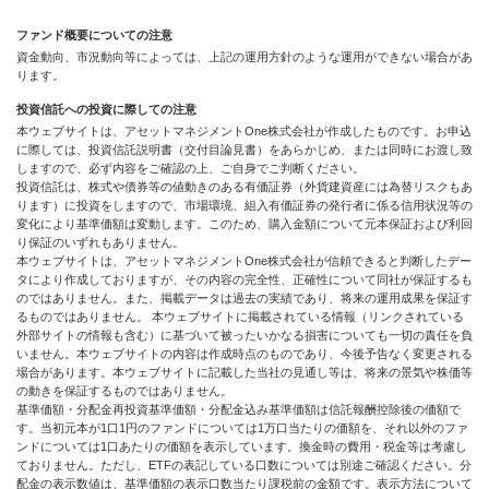
ファンド概要についての注意
資金動向、市況動向等によっては、上記の運用方針のような運用ができない場合があ
ります。
投資信託への投資に際しての注意
本ウェブサイトは、アセットマネジメントOne株式会社が作成したものです。お申込
に際しては、投資信託説明書（交付目論見書）をあらかじめ、または同時にお渡し致
しますので、必ず内容をご確認の上、ご自身でご判断ください。
投資信託は、株式や債券等の値動きのある有価証券（外貨建資産には為替リスクもあ
ります）に投資をしますので、市場環境、組入有価証券の発行者に係る信用状況等の
変化により基準価額は変動します。このため、購入金額について元本保証および利回
り保証のいずれもありません。
本ウェブサイトは、アセットマネジメントOne株式会社が信頼できると判断したデー
タにより作成しておりますが、その内容の完全性、正確性について同社が保証するも
のではありません。また、掲載データは過去の実績であり、将来の運用成果を保証す
るものではありません。 本ウェブサイトに掲載されている情報（リンクされている
外部サイトの情報も含む）に基づいて被ったいかなる損害についても一切の責任を負
いません。本ウェブサイトの内容は作成時点のものであり、今後予告なく変更される
場合があります。本ウェブサイトに記載した当社の見通し等は、将来の景気や株価等
の動きを保証するものではありません。
基準価額・分配金再投資基準価額・分配金込み基準価額は信託報酬控除後の価額で
す。当初元本が1口1円のファンドについては1万口当たりの価額を、それ以外のファ
ンドについては1口あたりの価額を表示しています。換金時の費用・税金等は考慮し
ておりません。ただし、ETFの表記している口数については別途ご確認ください。分
配金の表示数値は、基準価額の表示口数当たり課税前の金額です。表示方法について