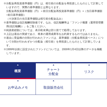
※分配金再投資基準価額（円）は、税引前の分配金を再投資したものとして計算して
いますので、実際の基準価額とは異なります。
分配金再投資基準価額（円）＝前日分配金再投資基準価額（円）×（当日基準価額
÷前日基準価額）
（※決算日の当日基準価額は税引前分配金込み）
※基準価額は信託報酬控除後です。なお、信託報酬率は「ファンド概要（運用管理費
用(信託報酬)）」をご覧ください。
※純資産総額については、表示桁未満は切り捨てで処理しております。
※上記は過去の実績であり、将来の運用成果等をお約束するものではありません。
※過去に受益権の分割が行われたファンドは、基準価額（分配金再投資ベース）につ
いて分割が行われずかつ分配金（税引前）を再投資したものとして計算していま
す。
※1999年以前に設定されたファンドについては、2000年1月4日以降のデータを掲載
しています。
チャート
概要
リスク
分配金
お申込みメモ
取扱販売会社