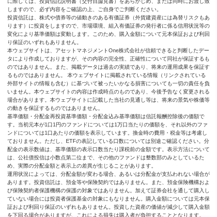
に際しては、投資信託説明書（交付目論見書）をあらかじめ、または同時にお渡し致
しますので、必ず内容をご確認の上、ご自身でご判断ください。
投資信託は、株式や債券等の値動きのある有価証券（外貨建資産には為替リスクもあ
ります）に投資をしますので、市場環境、組入有価証券の発行者に係る信用状況等の
変化により基準価額は変動します。このため、購入金額について元本保証および利回
り保証のいずれもありません。
本ウェブサイトは、アセットマネジメントOne株式会社が信頼できると判断したデー
タにより作成しておりますが、その内容の完全性、正確性について同社が保証するも
のではありません。また、掲載データは過去の実績であり、将来の運用成果を保証す
るものではありません。 本ウェブサイトに掲載されている情報（リンクされている
外部サイトの情報も含む）に基づいて被ったいかなる損害についても一切の責任を負
いません。本ウェブサイトの内容は作成時点のものであり、今後予告なく変更される
場合があります。本ウェブサイトに記載した当社の見通し等は、将来の景気や株価等
の動きを保証するものではありません。
基準価額・分配金再投資基準価額・分配金込み基準価額は信託報酬控除後の価額で
す。当初元本が1口1円のファンドについては1万口当たりの価額を、それ以外のファ
ンドについては1口あたりの価額を表示しています。換金時の費用・税金等は考慮し
ておりません。ただし、ETFの表記している口数については別途ご確認ください。分
配金の表示数値は、基準価額の表示口数当たり課税前の金額です。表示方法について
は、公社債投信は小数点第二位まで、その他のファンドは整数部のみとしているた
め、実際の分配金額と表示上の差異が生じることがあります。
運用状況によっては、分配金額が変わる場合、あるいは分配金が支払われない場合が
あります。投資信託は、預金等や保険契約ではありません。また、預金保険機構およ
び保険契約者保護機構の保護の対象ではありません。加えて証券会社を通して購入し
ていない場合には投資者保護基金の対象にもなりません。購入金額については元本保
証および利回り保証のいずれもありません。投資した資産の価値が減少して購入金額
を下回る場合がありますが、これによる損失は購入者が負担することとなります。