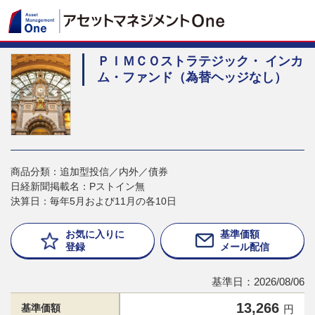
ＰＩＭＣＯストラテジック・ インカ
ム・ファンド（為替ヘッジなし）
商品分類：追加型投信／内外／債券
日経新聞掲載名：Pストイン無
決算日：毎年5月および11月の各10日
お気に入りに
基準価額
登録
メール配信
基準日：2026/08/06
13,266
基準価額
円