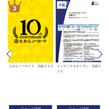
４位
たわらノーロード 日経２２５
インデックスオープン・日経２
Ｍ
株式フ
２５
ン
ファンド詳細
ファンド詳細