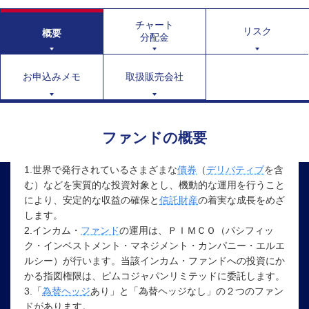
チャート
リスク
概要
分配金
お申込みメモ
取扱販売会社
ファンドの概要
1.世界で発行されているさまざまな
債券
（
デリバティブ
を含
む）などを実質的な投資対象とし、機動的な運用を行うこと
により、安定的な収益の確保と
信託財産
の着実な成長をめざ
します。
2.インカム・
ファンド
の運用は、ＰＩＭＣＯ（パシフィッ
ク・インベストメント・マネジメント・カンパニー・エルエ
ルシー）が行います。当該インカム・ファンドへの投資にか
かる指図権限は、ピムコジャパンリミテッドに委託します。
3.「
為替ヘッジ
あり」と「為替ヘッジなし」の２つのファン
ドがあります。