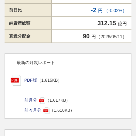
-2
前日比
円 （-0.02%）
312.15
純資産総額
億円
90
直近分配金
円（2026/05/11）
最新の月次レポート
PDF版
（1,615KB）
前月分
（1,617KB）
前々月分
（1,610KB）