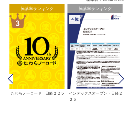
騰落率ランキング
騰落率ランキング
４位
たわらノーロード 日経２２５
インデックスオープン・日経２
Ｍ
株式フ
２５
ン