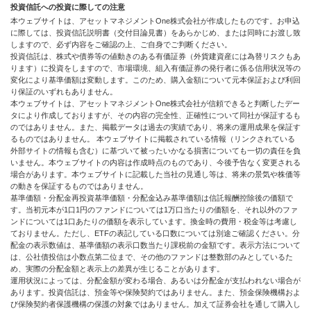
投資信託への投資に際しての注意
本ウェブサイトは、アセットマネジメントOne株式会社が作成したものです。お申込
に際しては、投資信託説明書（交付目論見書）をあらかじめ、または同時にお渡し致
しますので、必ず内容をご確認の上、ご自身でご判断ください。
投資信託は、株式や債券等の値動きのある有価証券（外貨建資産には為替リスクもあ
ります）に投資をしますので、市場環境、組入有価証券の発行者に係る信用状況等の
変化により基準価額は変動します。このため、購入金額について元本保証および利回
り保証のいずれもありません。
本ウェブサイトは、アセットマネジメントOne株式会社が信頼できると判断したデー
タにより作成しておりますが、その内容の完全性、正確性について同社が保証するも
のではありません。また、掲載データは過去の実績であり、将来の運用成果を保証す
るものではありません。 本ウェブサイトに掲載されている情報（リンクされている
外部サイトの情報も含む）に基づいて被ったいかなる損害についても一切の責任を負
いません。本ウェブサイトの内容は作成時点のものであり、今後予告なく変更される
場合があります。本ウェブサイトに記載した当社の見通し等は、将来の景気や株価等
の動きを保証するものではありません。
基準価額・分配金再投資基準価額・分配金込み基準価額は信託報酬控除後の価額で
す。当初元本が1口1円のファンドについては1万口当たりの価額を、それ以外のファ
ンドについては1口あたりの価額を表示しています。換金時の費用・税金等は考慮し
ておりません。ただし、ETFの表記している口数については別途ご確認ください。分
配金の表示数値は、基準価額の表示口数当たり課税前の金額です。表示方法について
は、公社債投信は小数点第二位まで、その他のファンドは整数部のみとしているた
め、実際の分配金額と表示上の差異が生じることがあります。
運用状況によっては、分配金額が変わる場合、あるいは分配金が支払われない場合が
あります。投資信託は、預金等や保険契約ではありません。また、預金保険機構およ
び保険契約者保護機構の保護の対象ではありません。加えて証券会社を通して購入し