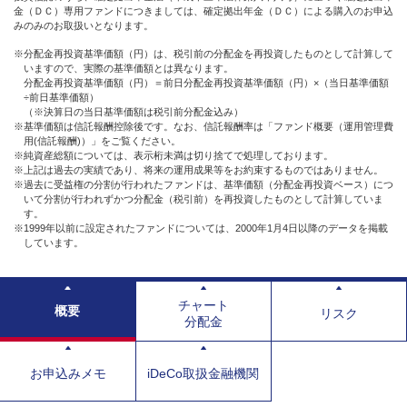
金（ＤＣ）専用ファンドにつきましては、確定拠出年金（ＤＣ）による購入のお申込
みのみのお取扱いとなります。
※分配金再投資基準価額（円）は、税引前の分配金を再投資したものとして計算して
いますので、実際の基準価額とは異なります。
分配金再投資基準価額（円）＝前日分配金再投資基準価額（円）×（当日基準価額
÷前日基準価額）
（※決算日の当日基準価額は税引前分配金込み）
※基準価額は信託報酬控除後です。なお、信託報酬率は「ファンド概要（運用管理費
用(信託報酬)）」をご覧ください。
※純資産総額については、表示桁未満は切り捨てで処理しております。
※上記は過去の実績であり、将来の運用成果等をお約束するものではありません。
※過去に受益権の分割が行われたファンドは、基準価額（分配金再投資ベース）につ
いて分割が行われずかつ分配金（税引前）を再投資したものとして計算していま
す。
※1999年以前に設定されたファンドについては、2000年1月4日以降のデータを掲載
しています。
チャート
概要
リスク
分配金
お申込みメモ
iDeCo取扱金融機関