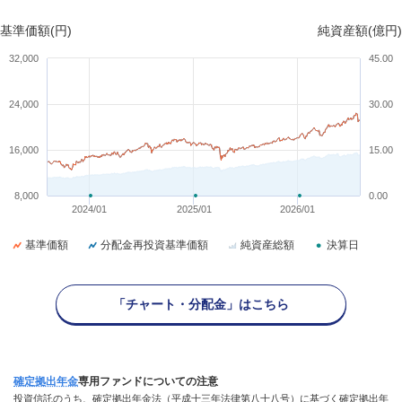
基準価額(円)
純資産額(億円)
32,000
45.00
24,000
30.00
16,000
15.00
8,000
0.00
2024/01
2025/01
2026/01
基準価額
分配金再投資基準価額
純資産総額
決算日
「チャート・分配金」はこちら
確定拠出年金
専用
ファンド
についての注意
投資信託のうち、確定拠出年金法（平成十三年法律第八十八号）に基づく確定拠出年