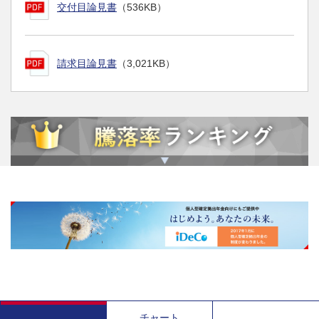
交付目論見書
（536KB）
請求目論見書
（3,021KB）
チャート