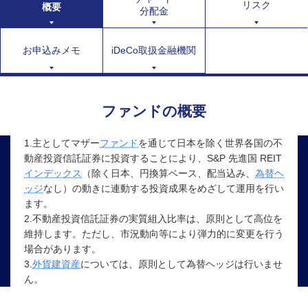
リスク
概要
分配金
お申込みメモ
iDeCo取扱金融機関
ファンドの概要
1.主としてマザー
ファンド
を通じて日本を除く世界各国の不
動産投資信託証券に投資することにより、S&P 先進国 REIT
インデックス
（除く日本、円換算ベース、配当込み、
為替ヘ
ッジ
なし）の動きに連動する投資成果をめざして運用を行い
ます。
2.不動産投資信託証券の実質組入比率は、原則として高位を
維持します。ただし、市況動向等により弾力的に変更を行う
場合があります。
3.
外貨建資産
については、原則として為替ヘッジは行いませ
ん。