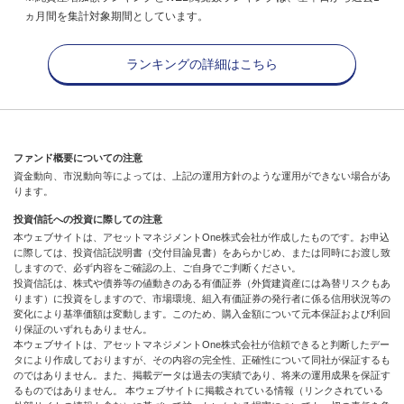
ヵ月間を集計対象期間としています。
ランキングの詳細はこちら
ファンド概要についての注意
資金動向、市況動向等によっては、上記の運用方針のような運用ができない場合があ
ります。
投資信託への投資に際しての注意
本ウェブサイトは、アセットマネジメントOne株式会社が作成したものです。お申込
に際しては、投資信託説明書（交付目論見書）をあらかじめ、または同時にお渡し致
しますので、必ず内容をご確認の上、ご自身でご判断ください。
投資信託は、株式や債券等の値動きのある有価証券（外貨建資産には為替リスクもあ
ります）に投資をしますので、市場環境、組入有価証券の発行者に係る信用状況等の
変化により基準価額は変動します。このため、購入金額について元本保証および利回
り保証のいずれもありません。
本ウェブサイトは、アセットマネジメントOne株式会社が信頼できると判断したデー
タにより作成しておりますが、その内容の完全性、正確性について同社が保証するも
のではありません。また、掲載データは過去の実績であり、将来の運用成果を保証す
るものではありません。 本ウェブサイトに掲載されている情報（リンクされている