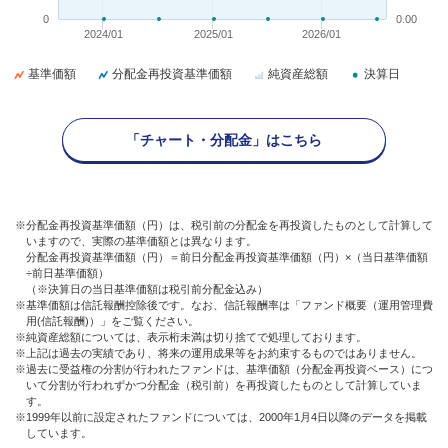
0
0.00
2024/01
2025/01
2026/01
基準価額
分配金再投資基準価額
純資産総額
決算日
「チャート・分配金」はこちら
※分配金再投資基準価額（円）は、税引前の分配金を再投資したものとして計算して
いますので、実際の基準価額とは異なります。
分配金再投資基準価額（円）＝前日分配金再投資基準価額（円）×（当日基準価額
÷前日基準価額）
（※決算日の当日基準価額は税引前分配金込み）
※基準価額は信託報酬控除後です。なお、信託報酬率は「ファンド概要（運用管理費
用(信託報酬)）」をご覧ください。
※純資産総額については、表示桁未満は切り捨てで処理しております。
※上記は過去の実績であり、将来の運用成果等をお約束するものではありません。
※過去に受益権の分割が行われたファンドは、基準価額（分配金再投資ベース）につ
いて分割が行われずかつ分配金（税引前）を再投資したものとして計算していま
す。
※1999年以前に設定されたファンドについては、2000年1月4日以降のデータを掲載
しています。