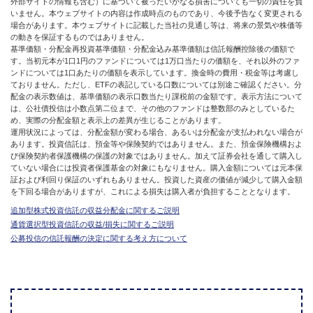
外部サイトの情報も含む）に基づいて被ったいかなる損害についても一切の責任を負
いません。本ウェブサイトの内容は作成時点のものであり、今後予告なく変更される
場合があります。本ウェブサイトに記載した当社の見通し等は、将来の景気や株価等
の動きを保証するものではありません。
基準価額・分配金再投資基準価額・分配金込み基準価額は信託報酬控除後の価額で
す。当初元本が1口1円のファンドについては1万口当たりの価額を、それ以外のファ
ンドについては1口あたりの価額を表示しています。換金時の費用・税金等は考慮し
ておりません。ただし、ETFの表記している口数については別途ご確認ください。分
配金の表示数値は、基準価額の表示口数当たり課税前の金額です。表示方法について
は、公社債投信は小数点第二位まで、その他のファンドは整数部のみとしているた
め、実際の分配金額と表示上の差異が生じることがあります。
運用状況によっては、分配金額が変わる場合、あるいは分配金が支払われない場合が
あります。投資信託は、預金等や保険契約ではありません。また、預金保険機構およ
び保険契約者保護機構の保護の対象ではありません。加えて証券会社を通して購入し
ていない場合には投資者保護基金の対象にもなりません。購入金額については元本保
証および利回り保証のいずれもありません。投資した資産の価値が減少して購入金額
を下回る場合がありますが、これによる損失は購入者が負担することとなります。
追加型株式投資信託の収益分配金に関するご説明
通貨選択型投資信託の収益/損失に関するご説明
公募投信の信託報酬の決定に関する考え方について