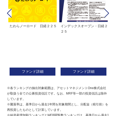
たわらノーロード 日経２２５
インデックスオープン・日経２
Ｍ
株式フ
２５
ン
ファンド詳細
ファンド詳細
※各ランキングの抽出対象範囲は、アセットマネジメントOne株式会社
が取扱う全ての公募投資信託です。なお、MRF等一部の投資信託は除外
しています。
※騰落率は、基準日から過去1年間を対象期間とし、分配金（税引前）を
再投資したものとして計算しています。
※純資産増加額ランキングとWEB閲覧数ランキングは、基準日から過去1