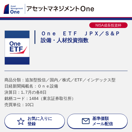
NISA成長投資枠
Ｏｎｅ ＥＴＦ ＪＰＸ／Ｓ＆Ｐ
設備・人材投資指数
商品分類：追加型投信／国内／株式／ETF／インデックス型
日経新聞掲載名：Ｏｎｅ設備
決算日：1､7月の各8日
銘柄コード：1484（東京証券取引所）
売買単位：10口
お気に入りに
基準価額
登録
メール配信