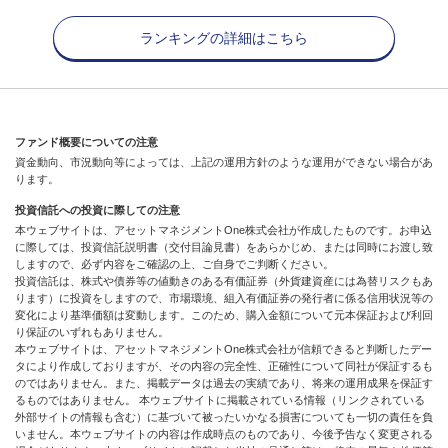
ランキングの詳細はこちら
ファンド概要についての注意
資金動向、市況動向等によっては、上記の運用方針のような運用ができない場合があ
ります。
投資信託への投資に際しての注意
本ウェブサイトは、アセットマネジメントOne株式会社が作成したものです。お申込
に際しては、投資信託説明書（交付目論見書）をあらかじめ、または同時にお渡し致
しますので、必ず内容をご確認の上、ご自身でご判断ください。
投資信託は、株式や債券等の値動きのある有価証券（外貨建資産には為替リスクもあ
ります）に投資をしますので、市場環境、組入有価証券の発行者に係る信用状況等の
変化により基準価額は変動します。このため、購入金額について元本保証および利回
り保証のいずれもありません。
本ウェブサイトは、アセットマネジメントOne株式会社が信頼できると判断したデー
タにより作成しておりますが、その内容の完全性、正確性について同社が保証するも
のではありません。また、掲載データは過去の実績であり、将来の運用成果を保証す
るものではありません。 本ウェブサイトに掲載されている情報（リンクされている
外部サイトの情報も含む）に基づいて被ったいかなる損害についても一切の責任を負
いません。本ウェブサイトの内容は作成時点のものであり、今後予告なく変更される