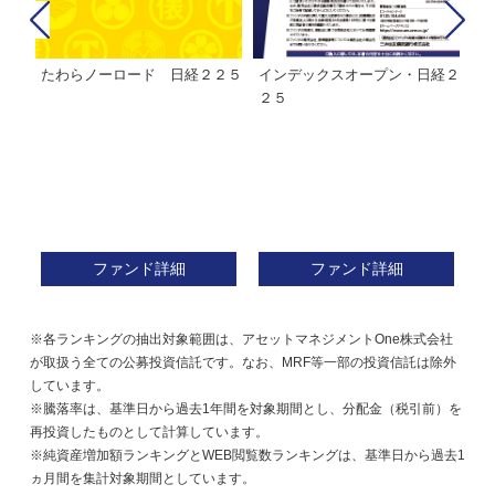
たわらノーロード 日経２２５
インデックスオープン・日経２
Ｍ
株式フ
２５
ン
ファンド詳細
ファンド詳細
※各ランキングの抽出対象範囲は、アセットマネジメントOne株式会社
が取扱う全ての公募投資信託です。なお、MRF等一部の投資信託は除外
しています。
※騰落率は、基準日から過去1年間を対象期間とし、分配金（税引前）を
再投資したものとして計算しています。
※純資産増加額ランキングとWEB閲覧数ランキングは、基準日から過去1
ヵ月間を集計対象期間としています。