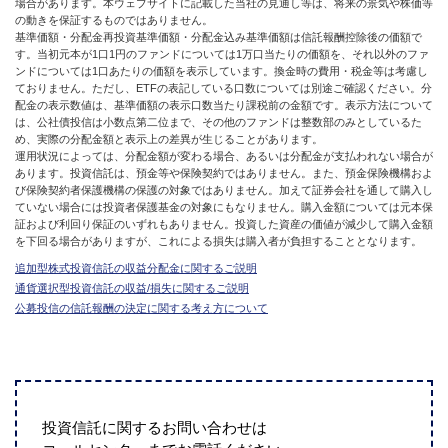
場合があります。本ウェブサイトに記載した当社の見通し等は、将来の景気や株価等
の動きを保証するものではありません。
基準価額・分配金再投資基準価額・分配金込み基準価額は信託報酬控除後の価額で
す。当初元本が1口1円のファンドについては1万口当たりの価額を、それ以外のファ
ンドについては1口あたりの価額を表示しています。換金時の費用・税金等は考慮し
ておりません。ただし、ETFの表記している口数については別途ご確認ください。分
配金の表示数値は、基準価額の表示口数当たり課税前の金額です。表示方法について
は、公社債投信は小数点第二位まで、その他のファンドは整数部のみとしているた
め、実際の分配金額と表示上の差異が生じることがあります。
運用状況によっては、分配金額が変わる場合、あるいは分配金が支払われない場合が
あります。投資信託は、預金等や保険契約ではありません。また、預金保険機構およ
び保険契約者保護機構の保護の対象ではありません。加えて証券会社を通して購入し
ていない場合には投資者保護基金の対象にもなりません。購入金額については元本保
証および利回り保証のいずれもありません。投資した資産の価値が減少して購入金額
を下回る場合がありますが、これによる損失は購入者が負担することとなります。
追加型株式投資信託の収益分配金に関するご説明
通貨選択型投資信託の収益/損失に関するご説明
公募投信の信託報酬の決定に関する考え方について
投資信託に関するお問い合わせは