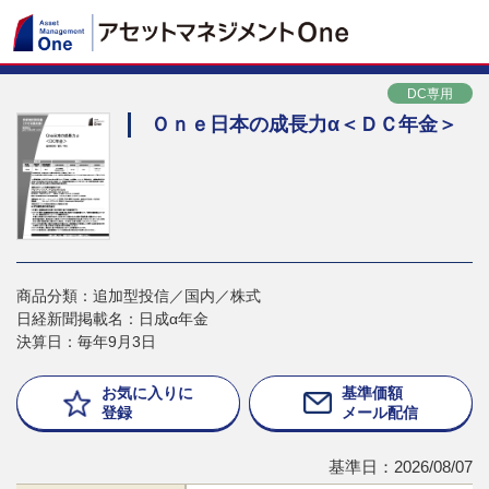
DC専用
Ｏｎｅ日本の成長力α＜ＤＣ年金＞
商品分類：追加型投信／国内／株式
日経新聞掲載名：日成α年金
決算日：毎年9月3日
お気に入りに
基準価額
登録
メール配信
基準日：2026/08/07