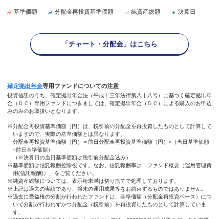
基準価額
分配金再投資基準価額
純資産総額
決算日
「チャート・分配金」はこちら
確定拠出年金
専用
ファンド
についての注意
投資信託のうち、確定拠出年金法（平成十三年法律第八十八号）に基づく確定拠出年
金（ＤＣ）専用ファンドにつきましては、確定拠出年金（ＤＣ）による購入のお申込
みのみのお取扱いとなります。
※分配金再投資基準価額（円）は、税引前の分配金を再投資したものとして計算して
いますので、実際の基準価額とは異なります。
分配金再投資基準価額（円）＝前日分配金再投資基準価額（円）×（当日基準価額
÷前日基準価額）
（※決算日の当日基準価額は税引前分配金込み）
※基準価額は信託報酬控除後です。なお、信託報酬率は「ファンド概要（運用管理費
用(信託報酬)）」をご覧ください。
※純資産総額については、表示桁未満は切り捨てで処理しております。
※上記は過去の実績であり、将来の運用成果等をお約束するものではありません。
※過去に受益権の分割が行われたファンドは、基準価額（分配金再投資ベース）につ
いて分割が行われずかつ分配金（税引前）を再投資したものとして計算していま
す。