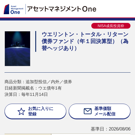
NISA成長投資枠
ウエリントン・トータル・リターン
債券ファンド（年１回決算型）（為
替ヘッジあり）
商品分類：追加型投信／内外／債券
日経新聞掲載名：ウエ債年1有
決算日：毎年11月14日
お気に入りに
基準価額
登録
メール配信
基準日：2026/08/06