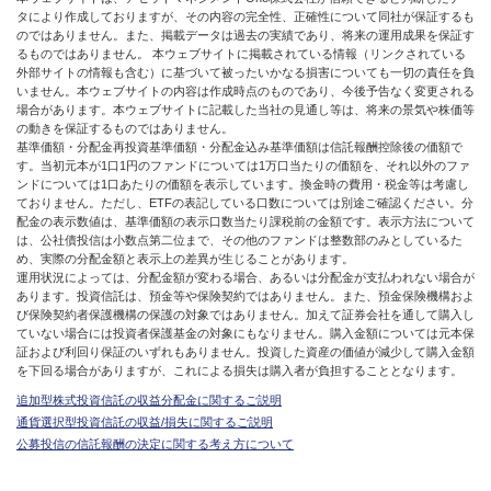
タにより作成しておりますが、その内容の完全性、正確性について同社が保証するも
のではありません。また、掲載データは過去の実績であり、将来の運用成果を保証す
るものではありません。 本ウェブサイトに掲載されている情報（リンクされている
外部サイトの情報も含む）に基づいて被ったいかなる損害についても一切の責任を負
いません。本ウェブサイトの内容は作成時点のものであり、今後予告なく変更される
場合があります。本ウェブサイトに記載した当社の見通し等は、将来の景気や株価等
の動きを保証するものではありません。
基準価額・分配金再投資基準価額・分配金込み基準価額は信託報酬控除後の価額で
す。当初元本が1口1円のファンドについては1万口当たりの価額を、それ以外のファ
ンドについては1口あたりの価額を表示しています。換金時の費用・税金等は考慮し
ておりません。ただし、ETFの表記している口数については別途ご確認ください。分
配金の表示数値は、基準価額の表示口数当たり課税前の金額です。表示方法について
は、公社債投信は小数点第二位まで、その他のファンドは整数部のみとしているた
め、実際の分配金額と表示上の差異が生じることがあります。
運用状況によっては、分配金額が変わる場合、あるいは分配金が支払われない場合が
あります。投資信託は、預金等や保険契約ではありません。また、預金保険機構およ
び保険契約者保護機構の保護の対象ではありません。加えて証券会社を通して購入し
ていない場合には投資者保護基金の対象にもなりません。購入金額については元本保
証および利回り保証のいずれもありません。投資した資産の価値が減少して購入金額
を下回る場合がありますが、これによる損失は購入者が負担することとなります。
追加型株式投資信託の収益分配金に関するご説明
通貨選択型投資信託の収益/損失に関するご説明
公募投信の信託報酬の決定に関する考え方について