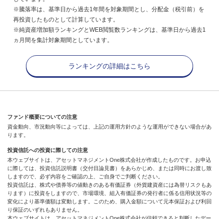
※騰落率は、基準日から過去1年間を対象期間とし、分配金（税引前）を
再投資したものとして計算しています。
※純資産増加額ランキングとWEB閲覧数ランキングは、基準日から過去1
ヵ月間を集計対象期間としています。
ランキングの詳細はこちら
ファンド概要についての注意
資金動向、市況動向等によっては、上記の運用方針のような運用ができない場合があ
ります。
投資信託への投資に際しての注意
本ウェブサイトは、アセットマネジメントOne株式会社が作成したものです。お申込
に際しては、投資信託説明書（交付目論見書）をあらかじめ、または同時にお渡し致
しますので、必ず内容をご確認の上、ご自身でご判断ください。
投資信託は、株式や債券等の値動きのある有価証券（外貨建資産には為替リスクもあ
ります）に投資をしますので、市場環境、組入有価証券の発行者に係る信用状況等の
変化により基準価額は変動します。このため、購入金額について元本保証および利回
り保証のいずれもありません。
本ウェブサイトは、アセットマネジメントOne株式会社が信頼できると判断したデー