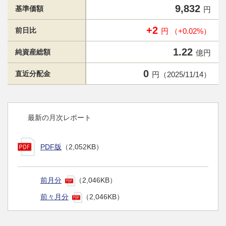
9,832
基準価額
円
+2
前日比
円 （+0.02%）
1.22
純資産総額
億円
0
直近分配金
円（2025/11/14）
最新の月次レポート
PDF版
（2,052KB）
前月分
（2,046KB）
前々月分
（2,046KB）