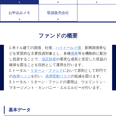
お申込みメモ
取扱販売会社
ファンドの概要
1.米ドル建ての国債、社債、
ハイイールド債
、新興国債券な
どを実質的な主要投資対象とし、各種
債券
等を機動的に配分
し投資することで、
信託財産
の着実な成長と安定した収益の
確保を図ることを目的として運用を行います。
2.トータル・
リターン
・
ファンド
において原則として対円で
の
為替ヘッジ
を行い、
為替変動リスク
の低減を図ります。
3.トータル・リターン・ファンドの運用は、ウエリントン・
マネージメント・カンパニー・エルエルピーが行います。
基本データ