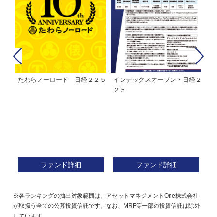
たわらノーロード 日経２２５
インデックスオープン・日経２
Ｍ
株式フ
２５
ン
ファンド詳細
ファンド詳細
※各ランキングの抽出対象範囲は、アセットマネジメントOne株式会社
が取扱う全ての公募投資信託です。なお、MRF等一部の投資信託は除外
しています。