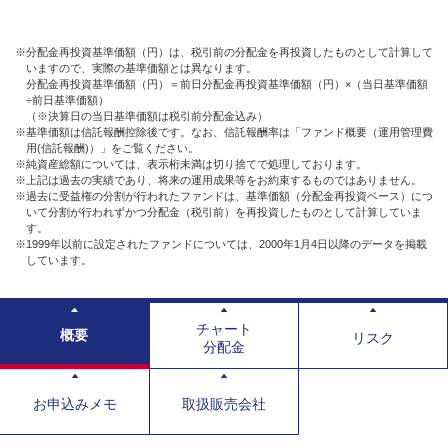
※分配金再投資基準価額（円）は、税引前の分配金を再投資したものとして計算して
いますので、実際の基準価額とは異なります。
分配金再投資基準価額（円）＝前日分配金再投資基準価額（円）×（当日基準価額
÷前日基準価額）
（※決算日の当日基準価額は税引前分配金込み）
※基準価額は信託報酬控除後です。なお、信託報酬率は「ファンド概要（運用管理費
用(信託報酬)）」をご覧ください。
※純資産総額については、表示桁未満は切り捨てで処理しております。
※上記は過去の実績であり、将来の運用成果等をお約束するものではありません。
※過去に受益権の分割が行われたファンドは、基準価額（分配金再投資ベース）につ
いて分割が行われずかつ分配金（税引前）を再投資したものとして計算していま
す。
※1999年以前に設定されたファンドについては、2000年1月4日以降のデータを掲載
しています。
チャート
概要
リスク
分配金
お申込みメモ
取扱販売会社