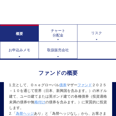
チャート
リスク
概要
分配金
お申込みメモ
取扱販売会社
ファンドの概要
1.主として、Ｏｎｅグローバル
債券
マザー
ファンド
２０２５
－１０を通じて世界（日本、新興国を含みます。）の米ドル
建て、ユーロ建てまたは英ポンド建ての各種債券（投資適格
未満の債券や無
格付け
の債券を含みます。）に実質的に投資
します。
2.「
為替ヘッジ
あり」と「為替ヘッジなし」から、お客さま