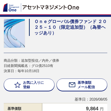
Ｏｎｅグローバル債券ファンド ２０
２５－１０（限定追加型）（為替ヘ
ッジあり）
商品分類：追加型投信／内外／債券
日経新聞掲載名：グロ債2510有
決算日：毎年10月18日
お気に入りに
基準価額
登録
メール配信
基準日：2026/08/05
9,864
基準価額
円