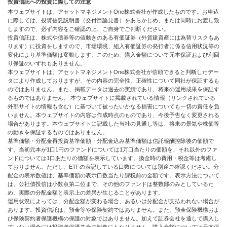
投資信託への投資に際しての注意
本ウェブサイトは、アセットマネジメントOne株式会社が作成したものです。お申込
に際しては、投資信託説明書（交付目論見書）をあらかじめ、または同時にお渡し致
しますので、必ず内容をご確認の上、ご自身でご判断ください。
投資信託は、株式や債券等の値動きのある有価証券（外貨建資産には為替リスクもあ
ります）に投資をしますので、市場環境、組入有価証券の発行者に係る信用状況等の
変化により基準価額は変動します。このため、購入金額について元本保証および利回
り保証のいずれもありません。
本ウェブサイトは、アセットマネジメントOne株式会社が信頼できると判断したデー
タにより作成しておりますが、その内容の完全性、正確性について同社が保証するも
のではありません。また、掲載データは過去の実績であり、将来の運用成果を保証す
るものではありません。 本ウェブサイトに掲載されている情報（リンクされている
外部サイトの情報も含む）に基づいて被ったいかなる損害についても一切の責任を負
いません。本ウェブサイトの内容は作成時点のものであり、今後予告なく変更される
場合があります。本ウェブサイトに記載した当社の見通し等は、将来の景気や株価等
の動きを保証するものではありません。
基準価額・分配金再投資基準価額・分配金込み基準価額は信託報酬控除後の価額で
す。当初元本が1口1円のファンドについては1万口当たりの価額を、それ以外のファ
ンドについては1口あたりの価額を表示しています。換金時の費用・税金等は考慮し
ておりません。ただし、ETFの表記している口数については別途ご確認ください。分
配金の表示数値は、基準価額の表示口数当たり課税前の金額です。表示方法について
は、公社債投信は小数点第二位まで、その他のファンドは整数部のみとしているた
め、実際の分配金額と表示上の差異が生じることがあります。
運用状況によっては、分配金額が変わる場合、あるいは分配金が支払われない場合が
あります。投資信託は、預金等や保険契約ではありません。また、預金保険機構およ
び保険契約者保護機構の保護の対象ではありません。加えて証券会社を通して購入し
ていない場合には投資者保護基金の対象にもなりません。購入金額については元本保