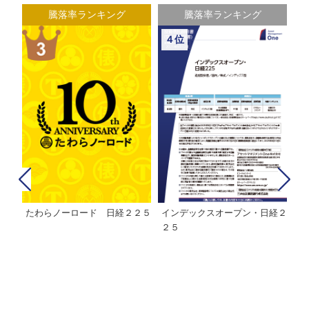
騰落率ランキング
騰落率ランキング
４位
たわらノーロード 日経２２５
インデックスオープン・日経２
Ｍ
株式フ
２５
ン