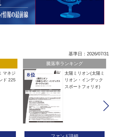
基準日：2026/07/31
騰落率ランキング
 マネジ
太陽ミリオン(太陽ミ
８位
ド 225
リオン・インデック
スポートフォリオ)
ファンド詳細