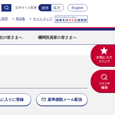
拡大
English
文字サイズ変更
標準
ご質問
用語集
サイトマップ
社
の皆さまへ
機関投資家
の皆さまへ
気に入りに
登録
基準価額
メール配信