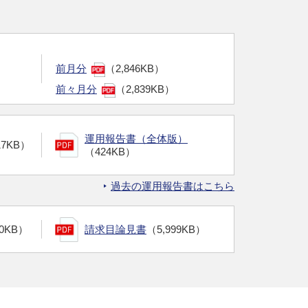
前月分
（2,846KB）
前々月分
（2,839KB）
運用報告書（全体版）
17KB）
（424KB）
過去の運用報告書はこちら
00KB）
請求目論見書
（5,999KB）