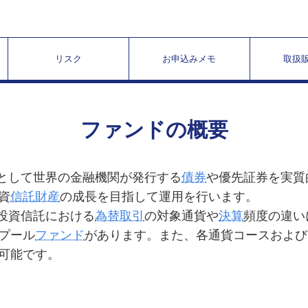
リスク
お申込みメモ
取扱
ファンドの概要
主として世界の金融機関が発行する
債券
や優先証券を実質
資
信託財産
の成長を目指して運用を行います。
国投資信託における
為替取引
の対象通貨や
決算
頻度の違い
プール
ファンド
があります。また、各通貨コースおよび
可能です。