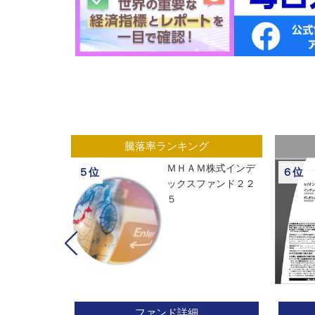
グ
騰落率ランキング
ックスオープ
ＭＨＡＭ株式インデ
５位
６位
経２２５
ックスファンド２２
５
ファンド詳細