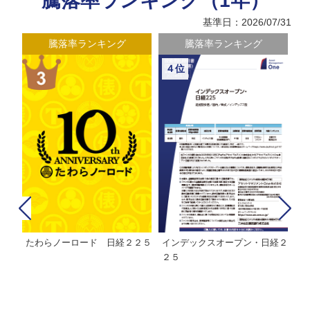
騰落率ランキング（1年）
基準日：2026/07/31
騰落率ランキング
騰落率ランキング
４位
たわらノーロード 日経２２５
インデックスオープン・日経２
Ｍ
株式フ
２５
ン