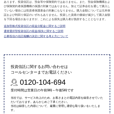
あります。投資信託は、預金等や保険契約ではありません。また、預金保険機構およ
び保険契約者保護機構の保護の対象ではありません。加えて証券会社を通して購入し
ていない場合には投資者保護基金の対象にもなりません。購入金額については元本保
証および利回り保証のいずれもありません。投資した資産の価値が減少して購入金額
を下回る場合がありますが、これによる損失は購入者が負担することとなります。
追加型株式投資信託の収益分配金に関するご説明
通貨選択型投資信託の収益/損失に関するご説明
公募投信の信託報酬の決定に関する考え方について
投資信託に関するお問い合わせは
コールセンターまでお電話ください
0120-104-694
受付時間は営業日の午前9時～午後5時です
当社では、サービス向上のため、お客さまとの電話内容を録音させていた
だいております。あらかじめご了承ください。
当社は録音した内容について、厳重に管理し適切な取り扱いをいたしま
す。