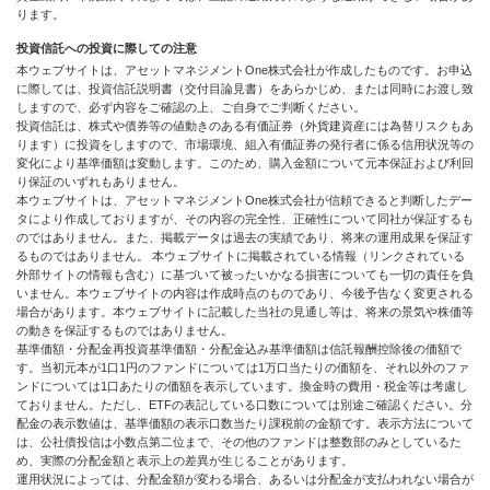
ります。
投資信託への投資に際しての注意
本ウェブサイトは、アセットマネジメントOne株式会社が作成したものです。お申込
に際しては、投資信託説明書（交付目論見書）をあらかじめ、または同時にお渡し致
しますので、必ず内容をご確認の上、ご自身でご判断ください。
投資信託は、株式や債券等の値動きのある有価証券（外貨建資産には為替リスクもあ
ります）に投資をしますので、市場環境、組入有価証券の発行者に係る信用状況等の
変化により基準価額は変動します。このため、購入金額について元本保証および利回
り保証のいずれもありません。
本ウェブサイトは、アセットマネジメントOne株式会社が信頼できると判断したデー
タにより作成しておりますが、その内容の完全性、正確性について同社が保証するも
のではありません。また、掲載データは過去の実績であり、将来の運用成果を保証す
るものではありません。 本ウェブサイトに掲載されている情報（リンクされている
外部サイトの情報も含む）に基づいて被ったいかなる損害についても一切の責任を負
いません。本ウェブサイトの内容は作成時点のものであり、今後予告なく変更される
場合があります。本ウェブサイトに記載した当社の見通し等は、将来の景気や株価等
の動きを保証するものではありません。
基準価額・分配金再投資基準価額・分配金込み基準価額は信託報酬控除後の価額で
す。当初元本が1口1円のファンドについては1万口当たりの価額を、それ以外のファ
ンドについては1口あたりの価額を表示しています。換金時の費用・税金等は考慮し
ておりません。ただし、ETFの表記している口数については別途ご確認ください。分
配金の表示数値は、基準価額の表示口数当たり課税前の金額です。表示方法について
は、公社債投信は小数点第二位まで、その他のファンドは整数部のみとしているた
め、実際の分配金額と表示上の差異が生じることがあります。
運用状況によっては、分配金額が変わる場合、あるいは分配金が支払われない場合が