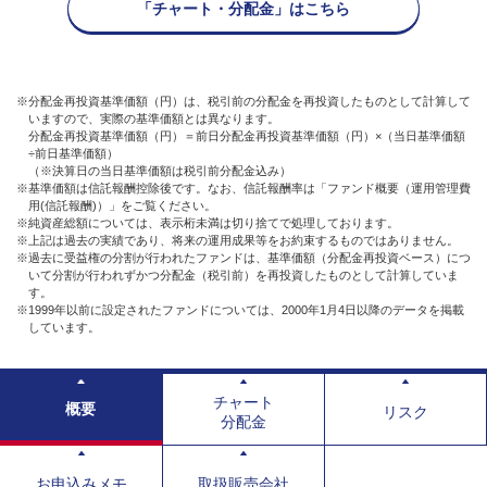
「チャート・分配金」はこちら
※分配金再投資基準価額（円）は、税引前の分配金を再投資したものとして計算して
いますので、実際の基準価額とは異なります。
分配金再投資基準価額（円）＝前日分配金再投資基準価額（円）×（当日基準価額
÷前日基準価額）
（※決算日の当日基準価額は税引前分配金込み）
※基準価額は信託報酬控除後です。なお、信託報酬率は「ファンド概要（運用管理費
用(信託報酬)）」をご覧ください。
※純資産総額については、表示桁未満は切り捨てで処理しております。
※上記は過去の実績であり、将来の運用成果等をお約束するものではありません。
※過去に受益権の分割が行われたファンドは、基準価額（分配金再投資ベース）につ
いて分割が行われずかつ分配金（税引前）を再投資したものとして計算していま
す。
※1999年以前に設定されたファンドについては、2000年1月4日以降のデータを掲載
しています。
チャート
概要
リスク
分配金
お申込みメモ
取扱販売会社