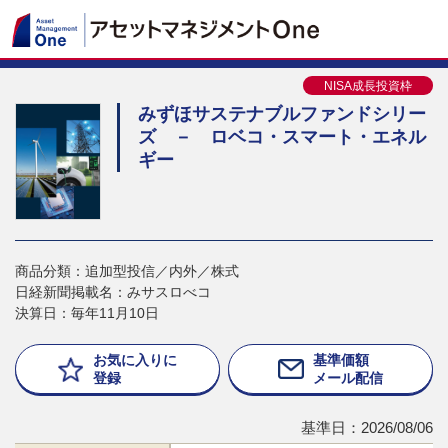
NISA成長投資枠
みずほサステナブルファンドシリー
ズ － ロベコ・スマート・エネル
ギー
商品分類：追加型投信／内外／株式
日経新聞掲載名：みサスロべコ
決算日：毎年11月10日
お気に入りに
基準価額
登録
メール配信
基準日：2026/08/06