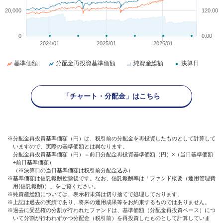
20,000
120.00
0
0.00
2024/01
2025/01
2026/01
基準価額
分配金再投資基準価額
純資産総額
決算日
「チャート・分配金」はこちら
※分配金再投資基準価額（円）は、税引前の分配金を再投資したものとして計算して
いますので、実際の基準価額とは異なります。
分配金再投資基準価額（円）＝前日分配金再投資基準価額（円）×（当日基準価額
÷前日基準価額）
（※決算日の当日基準価額は税引前分配金込み）
※基準価額は信託報酬控除後です。なお、信託報酬率は「ファンド概要（運用管理費
用(信託報酬)）」をご覧ください。
※純資産総額については、表示桁未満は切り捨てで処理しております。
※上記は過去の実績であり、将来の運用成果等をお約束するものではありません。
※過去に受益権の分割が行われたファンドは、基準価額（分配金再投資ベース）につ
いて分割が行われずかつ分配金（税引前）を再投資したものとして計算していま