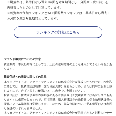
※騰落率は、基準日から過去1年間を対象期間とし、分配金（税引前）を
再投資したものとして計算しています。
※純資産増加額ランキングとWEB閲覧数ランキングは、基準日から過去1
ヵ月間を集計対象期間としています。
ランキングの詳細はこちら
ファンド概要についての注意
資金動向、市況動向等によっては、上記の運用方針のような運用ができない場合があ
ります。
投資信託への投資に際しての注意
本ウェブサイトは、アセットマネジメントOne株式会社が作成したものです。お申込
に際しては、投資信託説明書（交付目論見書）をあらかじめ、または同時にお渡し致
しますので、必ず内容をご確認の上、ご自身でご判断ください。
投資信託は、株式や債券等の値動きのある有価証券（外貨建資産には為替リスクもあ
ります）に投資をしますので、市場環境、組入有価証券の発行者に係る信用状況等の
変化により基準価額は変動します。このため、購入金額について元本保証および利回
り保証のいずれもありません。
本ウェブサイトは、アセットマネジメントOne株式会社が信頼できると判断したデー