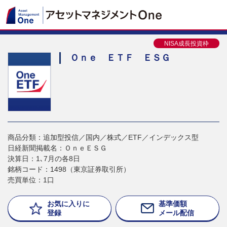
NISA成長投資枠
Ｏｎｅ ＥＴＦ ＥＳＧ
商品分類：追加型投信／国内／株式／ETF／インデックス型
日経新聞掲載名：ＯｎｅＥＳＧ
決算日：1､7月の各8日
銘柄コード：1498（東京証券取引所）
売買単位：1口
お気に入りに
基準価額
登録
メール配信