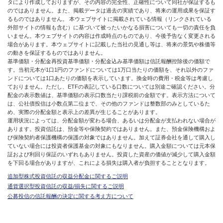
タにより作成しておりますが、その内容の完全性、正確性について同社が保証するも
のではありません。また、掲載データは過去の実績であり、将来の運用成果を保証す
るものではありません。 本ウェブサイトに掲載されている情報（リンクされている
外部サイトの情報も含む）に基づいて被ったいかなる損害についても一切の責任を負
いません。本ウェブサイトの内容は作成時点のものであり、今後予告なく変更される
場合があります。本ウェブサイトに記載した当社の見通し等は、将来の景気や株価等
の動きを保証するものではありません。
基準価額・分配金再投資基準価額・分配金込み基準価額は信託報酬控除後の価額で
す。当初元本が1口1円のファンドについては1万口当たりの価額を、それ以外のファ
ンドについては1口あたりの価額を表示しています。換金時の費用・税金等は考慮し
ておりません。ただし、ETFの表記している口数については別途ご確認ください。分
配金の表示数値は、基準価額の表示口数当たり課税前の金額です。表示方法について
は、公社債投信は小数点第二位まで、その他のファンドは整数部のみとしているた
め、実際の分配金額と表示上の差異が生じることがあります。
運用状況によっては、分配金額が変わる場合、あるいは分配金が支払われない場合が
あります。投資信託は、預金等や保険契約ではありません。また、預金保険機構およ
び保険契約者保護機構の保護の対象ではありません。加えて証券会社を通して購入し
ていない場合には投資者保護基金の対象にもなりません。購入金額については元本保
証および利回り保証のいずれもありません。投資した資産の価値が減少して購入金額
を下回る場合がありますが、これによる損失は購入者が負担することとなります。
追加型株式投資信託の収益分配金に関するご説明
通貨選択型投資信託の収益/損失に関するご説明
公募投信の信託報酬の決定に関する考え方について