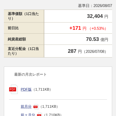
基準日：2026/08/07
基準価額（1口当た
32,404
円
り）
+171
前日比
円 （+0.53%）
70.53
純資産総額
億円
直近分配金（1口当
287
円（2026/07/08）
たり）
最新の月次レポート
PDF版
（1,711KB）
前月分
（1,711KB）
前々月分
（1,710KB）