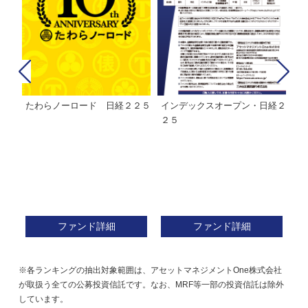
たわらノーロード 日経２２５
インデックスオープン・日経２
Ｍ
株式フ
２５
ン
ファンド詳細
ファンド詳細
※各ランキングの抽出対象範囲は、アセットマネジメントOne株式会社
が取扱う全ての公募投資信託です。なお、MRF等一部の投資信託は除外
しています。