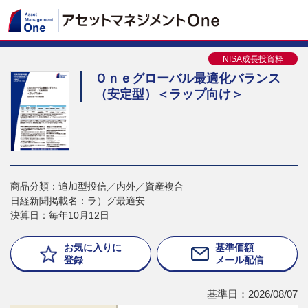
NISA成長投資枠
Ｏｎｅグローバル最適化バランス
（安定型）＜ラップ向け＞
商品分類：追加型投信／内外／資産複合
日経新聞掲載名：ラ）グ最適安
決算日：毎年10月12日
お気に入りに
基準価額
登録
メール配信
基準日：2026/08/07