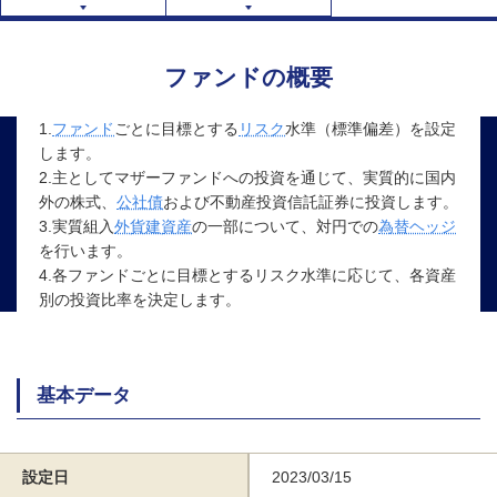
ファンドの概要
1.
ファンド
ごとに目標とする
リスク
水準（標準偏差）を設定
します。
2.主としてマザーファンドへの投資を通じて、実質的に国内
外の株式、
公社債
および不動産投資信託証券に投資します。
3.実質組入
外貨建資産
の一部について、対円での
為替ヘッジ
を行います。
4.各ファンドごとに目標とするリスク水準に応じて、各資産
別の投資比率を決定します。
基本データ
設定日
2023/03/15