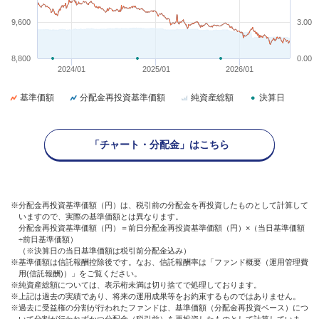
9,600
3.00
8,800
0.00
2024/01
2025/01
2026/01
基準価額
分配金再投資基準価額
純資産総額
決算日
「チャート・分配金」はこちら
※分配金再投資基準価額（円）は、税引前の分配金を再投資したものとして計算して
いますので、実際の基準価額とは異なります。
分配金再投資基準価額（円）＝前日分配金再投資基準価額（円）×（当日基準価額
÷前日基準価額）
（※決算日の当日基準価額は税引前分配金込み）
※基準価額は信託報酬控除後です。なお、信託報酬率は「ファンド概要（運用管理費
用(信託報酬)）」をご覧ください。
※純資産総額については、表示桁未満は切り捨てで処理しております。
※上記は過去の実績であり、将来の運用成果等をお約束するものではありません。
※過去に受益権の分割が行われたファンドは、基準価額（分配金再投資ベース）につ
いて分割が行われずかつ分配金（税引前）を再投資したものとして計算していま