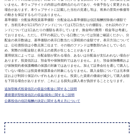
いません。本ウェブサイトの内容は作成時点のものであり、今後予告なく変更される
場合があります。本ウェブサイトに記載した当社の見通し等は、将来の景気や株価等
の動きを保証するものではありません。
基準価額・分配金再投資基準価額・分配金込み基準価額は信託報酬控除後の価額で
す。当初元本が1口1円のファンドについては1万口当たりの価額を、それ以外のファ
ンドについては1口あたりの価額を表示しています。換金時の費用・税金等は考慮し
ておりません。ただし、ETFの表記している口数については別途ご確認ください。分
配金の表示数値は、基準価額の表示口数当たり課税前の金額です。表示方法について
は、公社債投信は小数点第二位まで、その他のファンドは整数部のみとしているた
め、実際の分配金額と表示上の差異が生じることがあります。
運用状況によっては、分配金額が変わる場合、あるいは分配金が支払われない場合が
あります。投資信託は、預金等や保険契約ではありません。また、預金保険機構およ
び保険契約者保護機構の保護の対象ではありません。加えて証券会社を通して購入し
ていない場合には投資者保護基金の対象にもなりません。購入金額については元本保
証および利回り保証のいずれもありません。投資した資産の価値が減少して購入金額
を下回る場合がありますが、これによる損失は購入者が負担することとなります。
追加型株式投資信託の収益分配金に関するご説明
通貨選択型投資信託の収益/損失に関するご説明
公募投信の信託報酬の決定に関する考え方について