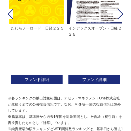
たわらノーロード 日経２２５
インデックスオープン・日経２
Ｍ
株式フ
２５
ン
ファンド詳細
ファンド詳細
※各ランキングの抽出対象範囲は、アセットマネジメントOne株式会社
が取扱う全ての公募投資信託です。なお、MRF等一部の投資信託は除外
しています。
※騰落率は、基準日から過去1年間を対象期間とし、分配金（税引前）を
再投資したものとして計算しています。
※純資産増加額ランキングとWEB閲覧数ランキングは、基準日から過去1