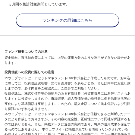
ヵ月間を集計対象期間としています。
ランキングの詳細はこちら
ファンド概要についての注意
資金動向、市況動向等によっては、上記の運用方針のような運用ができない場合があ
ります。
投資信託への投資に際しての注意
本ウェブサイトは、アセットマネジメントOne株式会社が作成したものです。お申込
に際しては、投資信託説明書（交付目論見書）をあらかじめ、または同時にお渡し致
しますので、必ず内容をご確認の上、ご自身でご判断ください。
投資信託は、株式や債券等の値動きのある有価証券（外貨建資産には為替リスクもあ
ります）に投資をしますので、市場環境、組入有価証券の発行者に係る信用状況等の
変化により基準価額は変動します。このため、購入金額について元本保証および利回
り保証のいずれもありません。
本ウェブサイトは、アセットマネジメントOne株式会社が信頼できると判断したデー
タにより作成しておりますが、その内容の完全性、正確性について同社が保証するも
のではありません。また、掲載データは過去の実績であり、将来の運用成果を保証す
るものではありません。 本ウェブサイトに掲載されている情報（リンクされている
外部サイトの情報も含む）に基づいて被ったいかなる損害についても一切の責任を負