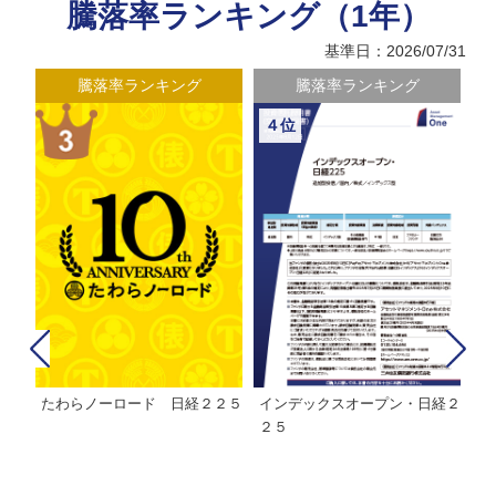
騰落率ランキング（1年）
基準日：2026/07/31
騰落率ランキング
騰落率ランキング
４位
たわらノーロード 日経２２５
インデックスオープン・日経２
Ｍ
株式フ
２５
ン