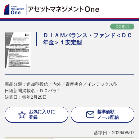
DC専用
ＤＩＡＭバランス・ファンド＜ＤＣ
年金＞１安定型
商品分類：追加型投信／内外／資産複合／インデックス型
日経新聞掲載名：ＤＣバラ１
決算日：毎年2月25日
お気に入りに
基準価額
登録
メール配信
基準日：2026/08/07