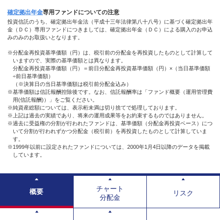
確定拠出年金
専用
ファンド
についての注意
投資信託のうち、確定拠出年金法（平成十三年法律第八十八号）に基づく確定拠出年
金（ＤＣ）専用ファンドにつきましては、確定拠出年金（ＤＣ）による購入のお申込
みのみのお取扱いとなります。
※分配金再投資基準価額（円）は、税引前の分配金を再投資したものとして計算して
いますので、実際の基準価額とは異なります。
分配金再投資基準価額（円）＝前日分配金再投資基準価額（円）×（当日基準価額
÷前日基準価額）
（※決算日の当日基準価額は税引前分配金込み）
※基準価額は信託報酬控除後です。なお、信託報酬率は「ファンド概要（運用管理費
用(信託報酬)）」をご覧ください。
※純資産総額については、表示桁未満は切り捨てで処理しております。
※上記は過去の実績であり、将来の運用成果等をお約束するものではありません。
※過去に受益権の分割が行われたファンドは、基準価額（分配金再投資ベース）につ
いて分割が行われずかつ分配金（税引前）を再投資したものとして計算していま
す。
※1999年以前に設定されたファンドについては、2000年1月4日以降のデータを掲載
しています。
チャート
概要
リスク
分配金