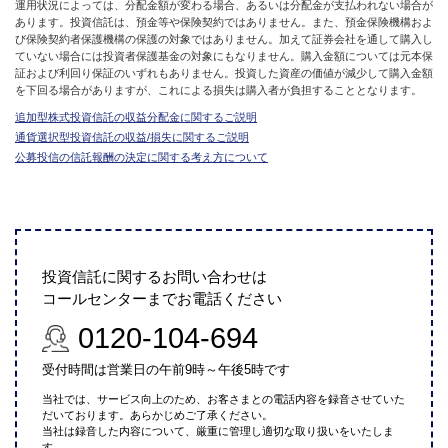
運用状況によっては、分配金額が変わる場合、あるいは分配金が支払われない場合が
あります。投資信託は、預金等や保険契約ではありません。また、預金保険機構およ
び保険契約者保護機構の保護の対象ではありません。加えて証券会社を通して購入し
ていない場合には投資者保護基金の対象にもなりません。購入金額については元本保
証および利回り保証のいずれもありません。投資した資産の価値が減少して購入金額
を下回る場合がありますが、これによる損失は購入者が負担することとなります。
追加型株式投資信託の収益分配金に関するご説明
通貨選択型投資信託の収益/損失に関するご説明
公募投信の信託報酬の決定に関する考え方について
投資信託に関するお問い合わせは
コールセンターまでお電話ください
0120-104-694
受付時間は営業日の午前9時～午後5時です
当社では、サービス向上のため、お客さまとの電話内容を録音させていた
だいております。あらかじめご了承ください。
当社は録音した内容について、厳重に管理し適切な取り扱いをいたしま
す。