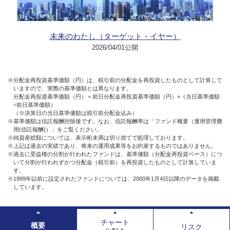
未来のわたし（ターゲット・イヤー）
2026/04/01公開
※分配金再投資基準価額（円）は、税引前の分配金を再投資したものとして計算して
いますので、実際の基準価額とは異なります。
分配金再投資基準価額（円）＝前日分配金再投資基準価額（円）×（当日基準価額
÷前日基準価額）
（※決算日の当日基準価額は税引前分配金込み）
※基準価額は信託報酬控除後です。なお、信託報酬率は「ファンド概要（運用管理費
用(信託報酬)）」をご覧ください。
※純資産総額については、表示桁未満は切り捨てで処理しております。
※上記は過去の実績であり、将来の運用成果等をお約束するものではありません。
※過去に受益権の分割が行われたファンドは、基準価額（分配金再投資ベース）につ
いて分割が行われずかつ分配金（税引前）を再投資したものとして計算していま
す。
※1999年以前に設定されたファンドについては、2000年1月4日以降のデータを掲載
しています。
チャート
概要
リスク