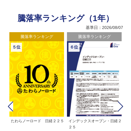
騰落率ランキング（1年）
基準日：2026/08/07
騰落率ランキング
騰落率ランキング
５位
６位
カ
たわらノーロード 日経２２５
インデックスオープン・日経２
イ
ー
２５