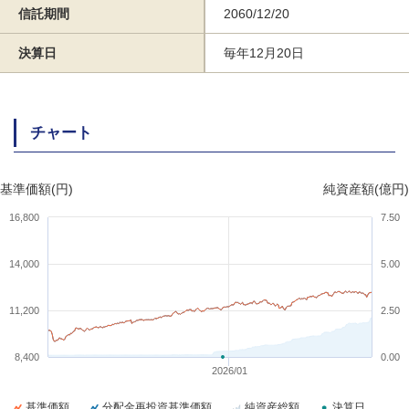
信託期間
2060/12/20
決算日
毎年12月20日
チャート
基準価額(円)
純資産額(億円)
16,800
7.50
14,000
5.00
11,200
2.50
8,400
0.00
2026/01
基準価額
分配金再投資基準価額
純資産総額
決算日