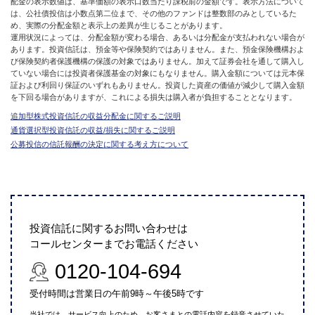
配金の表示数値は、基準価額の表示口数当たり課税前の金額です。表示方法について
は、公社債投信は小数点第二位まで、その他のファンドは整数部のみとしているた
め、実際の分配金額と表示上の差異が生じることがあります。
運用状況によっては、分配金額が変わる場合、あるいは分配金が支払われない場合が
あります。投資信託は、預金等や保険契約ではありません。また、預金保険機構およ
び保険契約者保護機構の保護の対象ではありません。加えて証券会社を通して購入し
ていない場合には投資者保護基金の対象にもなりません。購入金額については元本保
証および利回り保証のいずれもありません。投資した資産の価値が減少して購入金額
を下回る場合がありますが、これによる損失は購入者が負担することとなります。
追加型株式投資信託の収益分配金に関するご説明
通貨選択型投資信託の収益/損失に関するご説明
公募投信の信託報酬の決定に関する考え方について
投資信託に関するお問い合わせは
コールセンターまでお電話ください
0120-104-694
受付時間は営業日の午前9時～午後5時です
当社では、サービス向上のため、お客さまとの電話内容を録音させていた