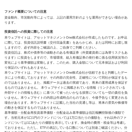
ファンド概要についての注意
資金動向、市況動向等によっては、上記の運用方針のような運用ができない場合があ
ります。
投資信託への投資に際しての注意
本ウェブサイトは、アセットマネジメントOne株式会社が作成したものです。お申込
に際しては、投資信託説明書（交付目論見書）をあらかじめ、または同時にお渡し致
しますので、必ず内容をご確認の上、ご自身でご判断ください。
投資信託は、株式や債券等の値動きのある有価証券（外貨建資産には為替リスクもあ
ります）に投資をしますので、市場環境、組入有価証券の発行者に係る信用状況等の
変化により基準価額は変動します。このため、購入金額について元本保証および利回
り保証のいずれもありません。
本ウェブサイトは、アセットマネジメントOne株式会社が信頼できると判断したデー
タにより作成しておりますが、その内容の完全性、正確性について同社が保証するも
のではありません。また、掲載データは過去の実績であり、将来の運用成果を保証す
るものではありません。 本ウェブサイトに掲載されている情報（リンクされている
外部サイトの情報も含む）に基づいて被ったいかなる損害についても一切の責任を負
いません。本ウェブサイトの内容は作成時点のものであり、今後予告なく変更される
場合があります。本ウェブサイトに記載した当社の見通し等は、将来の景気や株価等
の動きを保証するものではありません。
基準価額・分配金再投資基準価額・分配金込み基準価額は信託報酬控除後の価額で
す。当初元本が1口1円のファンドについては1万口当たりの価額を、それ以外のファ
ンドについては1口あたりの価額を表示しています。換金時の費用・税金等は考慮し
ておりません。ただし、ETFの表記している口数については別途ご確認ください。分