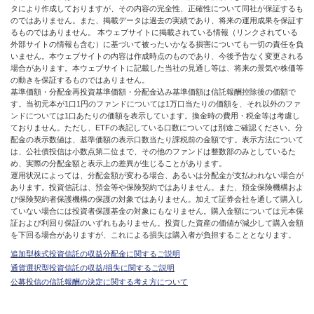
タにより作成しておりますが、その内容の完全性、正確性について同社が保証するも
のではありません。また、掲載データは過去の実績であり、将来の運用成果を保証す
るものではありません。 本ウェブサイトに掲載されている情報（リンクされている
外部サイトの情報も含む）に基づいて被ったいかなる損害についても一切の責任を負
いません。本ウェブサイトの内容は作成時点のものであり、今後予告なく変更される
場合があります。本ウェブサイトに記載した当社の見通し等は、将来の景気や株価等
の動きを保証するものではありません。
基準価額・分配金再投資基準価額・分配金込み基準価額は信託報酬控除後の価額で
す。当初元本が1口1円のファンドについては1万口当たりの価額を、それ以外のファ
ンドについては1口あたりの価額を表示しています。換金時の費用・税金等は考慮し
ておりません。ただし、ETFの表記している口数については別途ご確認ください。分
配金の表示数値は、基準価額の表示口数当たり課税前の金額です。表示方法について
は、公社債投信は小数点第二位まで、その他のファンドは整数部のみとしているた
め、実際の分配金額と表示上の差異が生じることがあります。
運用状況によっては、分配金額が変わる場合、あるいは分配金が支払われない場合が
あります。投資信託は、預金等や保険契約ではありません。また、預金保険機構およ
び保険契約者保護機構の保護の対象ではありません。加えて証券会社を通して購入し
ていない場合には投資者保護基金の対象にもなりません。購入金額については元本保
証および利回り保証のいずれもありません。投資した資産の価値が減少して購入金額
を下回る場合がありますが、これによる損失は購入者が負担することとなります。
追加型株式投資信託の収益分配金に関するご説明
通貨選択型投資信託の収益/損失に関するご説明
公募投信の信託報酬の決定に関する考え方について