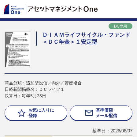
DC専用
ＤＩＡＭライフサイクル・ファンド
＜ＤＣ年金＞１安定型
商品分類：追加型投信／内外／資産複合
日経新聞掲載名：ＤＣライフ１
決算日：毎年5月25日
お気に入りに
基準価額
登録
メール配信
基準日：2026/08/07