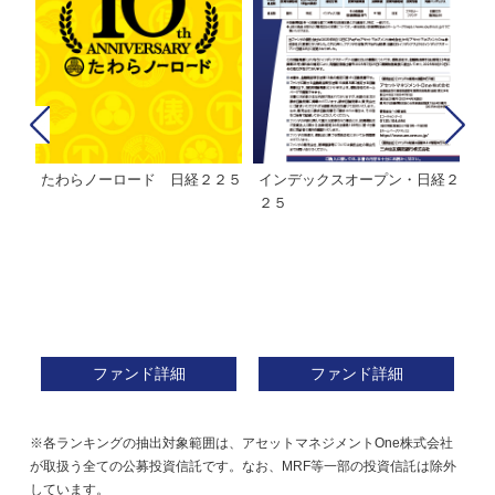
経２
ＭＨＡＭ株式インデックスファ
インデックスミリオン
イ
ンド２２５
ァ
ファンド詳細
ファンド詳細
※各ランキングの抽出対象範囲は、アセットマネジメントOne株式会社
が取扱う全ての公募投資信託です。なお、MRF等一部の投資信託は除外
しています。