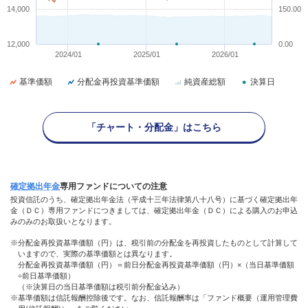
14,000
150.00
12,000
0.00
2024/01
2025/01
2026/01
基準価額
分配金再投資基準価額
純資産総額
決算日
「チャート・分配金」はこちら
確定拠出年金
専用
ファンド
についての注意
投資信託のうち、確定拠出年金法（平成十三年法律第八十八号）に基づく確定拠出年
金（ＤＣ）専用ファンドにつきましては、確定拠出年金（ＤＣ）による購入のお申込
みのみのお取扱いとなります。
※分配金再投資基準価額（円）は、税引前の分配金を再投資したものとして計算して
いますので、実際の基準価額とは異なります。
分配金再投資基準価額（円）＝前日分配金再投資基準価額（円）×（当日基準価額
÷前日基準価額）
（※決算日の当日基準価額は税引前分配金込み）
※基準価額は信託報酬控除後です。なお、信託報酬率は「ファンド概要（運用管理費