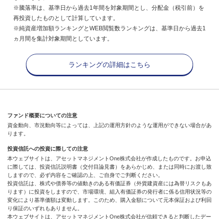
※騰落率は、基準日から過去1年間を対象期間とし、分配金（税引前）を
再投資したものとして計算しています。
※純資産増加額ランキングとWEB閲覧数ランキングは、基準日から過去1
ヵ月間を集計対象期間としています。
ランキングの詳細はこちら
ファンド概要についての注意
資金動向、市況動向等によっては、上記の運用方針のような運用ができない場合があ
ります。
投資信託への投資に際しての注意
本ウェブサイトは、アセットマネジメントOne株式会社が作成したものです。お申込
に際しては、投資信託説明書（交付目論見書）をあらかじめ、または同時にお渡し致
しますので、必ず内容をご確認の上、ご自身でご判断ください。
投資信託は、株式や債券等の値動きのある有価証券（外貨建資産には為替リスクもあ
ります）に投資をしますので、市場環境、組入有価証券の発行者に係る信用状況等の
変化により基準価額は変動します。このため、購入金額について元本保証および利回
り保証のいずれもありません。
本ウェブサイトは、アセットマネジメントOne株式会社が信頼できると判断したデー