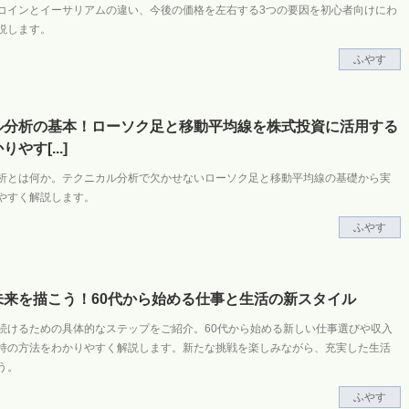
コインとイーサリアムの違い、今後の価格を左右する3つの要因を初心者向けにわ
説します。
ふやす
ル分析の基本！ローソク足と移動平均線を株式投資に活用する
かりやす
[...]
析とは何か。テクニカル分析で欠かせないローソク足と移動平均線の基礎から実
やすく解説します。
ふやす
未来を描こう！60代から始める仕事と生活の新スタイル
続けるための具体的なステップをご紹介。60代から始める新しい仕事選びや収入
持の方法をわかりやすく解説します。新たな挑戦を楽しみながら、充実した生活
う。
ふやす