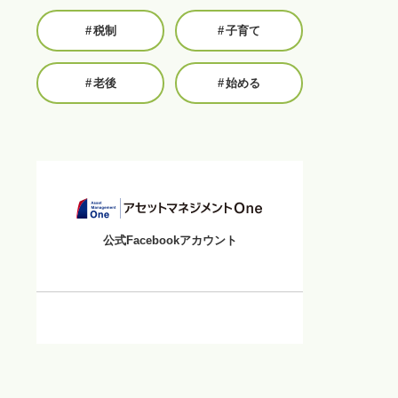
#
税制
#
子育て
#
老後
#
始める
公式Facebookアカウント