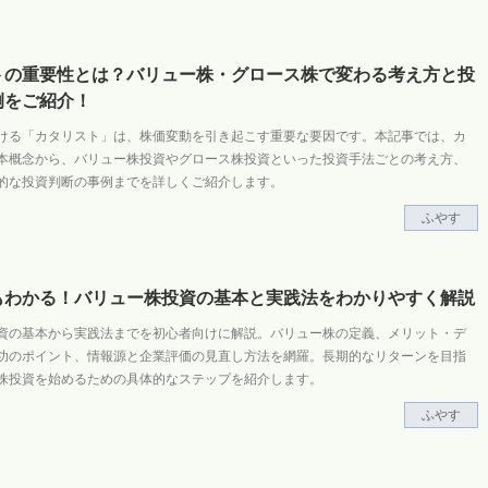
トの重要性とは？バリュー株・グロース株で変わる考え方と投
例をご紹介！
ける「カタリスト」は、株価変動を引き起こす重要な要因です。本記事では、カ
本概念から、バリュー株投資やグロース株投資といった投資手法ごとの考え方、
的な投資判断の事例までを詳しくご紹介します。
ふやす
もわかる！バリュー株投資の基本と実践法をわかりやすく解説
資の基本から実践法までを初心者向けに解説。バリュー株の定義、メリット・デ
功のポイント、情報源と企業評価の見直し方法を網羅。長期的なリターンを目指
株投資を始めるための具体的なステップを紹介します。
ふやす