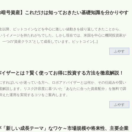
の暗号資産】これだけは知っておきたい基礎知識を分かりやす
生以降、ビットコインなどを中心に激しい値動きを繰り返してきたことから、
いうイメージを持たれがちでした。しかし現在では、米国を中心に機関投資家が
、一つの“資産クラス”として成長しています。ビットコイン
[...]
ふやす
バイザーとは？賢く使ってお得に投資する方法を徹底解説！
にすればいいか迷っている方へ、ロボアドバイザーとは何か、その仕組みや賢い
底解説します。リスク許容度に基づいた「あなたに合った資産配分」を無料で調
抑えた運用を実現するコツをご案内します。
ふやす
が「新しい成長テーマ」なワケ～市場規模や将来性、主要企業