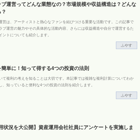
ラブ運営ってどんな業態なの？市場規模や収益構造は？どんな
る？
運営は、アーティストと熱心なファンを結びつける重要な活動です。この記事で
ラブ運営の魅力やその具体的な活動内容、さらには収益構造や自分で運営するた
イントについても紹介します。
ふやす
を簡単に！知って得する4つの投資の法則
いて複利の考えを知ることは大切です。本記事では複雑な複利計算についてわか
し、知っていると便利な4つの投資の法則を紹介します。
ふやす
A活用状況を大公開】資産運用会社社員にアンケートを実施しま