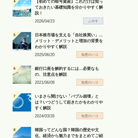
【初めての暗号資産】これだけは知っ
ておきたい基礎知識を分かりやすく解
説！
2026/04/23
ふやす
日本株市場を支える「自社株買い」…
メリット・デメリットと増加の背景を
わかりやすく解説
2025/06/20
知恵のハコ
銀行口座を解約するには…必要なも
の、注意点を解説
2021/06/08
知恵のハコ
いまさら聞けない「バブル崩壊」と
は？いつどうして起きたかをわかりや
すく解説
2024/03/26
知恵のハコ
韓国ってどんな国？韓国の歴史や文
化、経済から魅力までをまとめてご紹