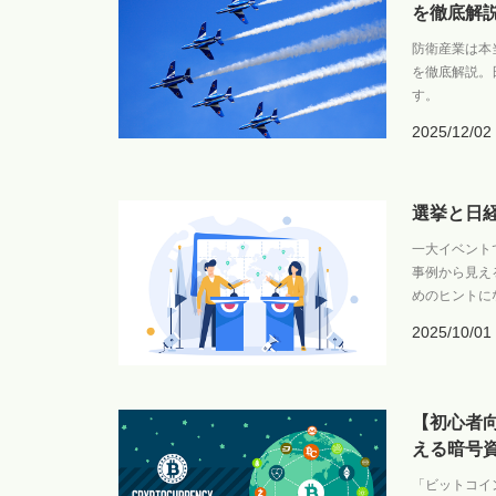
を徹底解
防衛産業は本
を徹底解説。
す。
2025/12/02
選挙と日
一大イベント
事例から見え
めのヒントに
2025/10/01
【初心者
える暗号
「ビットコイ