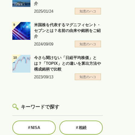
介
2025/01/24
知恵のハコ
米国株を代表するマグニフィセント・
セブンとは？名前の由来や銘柄をご紹
介
2024/09/09
知恵のハコ
今さら聞けない「日経平均株価」と
は？「TOPIX」との違いを算出方法や
構成銘柄で比較
2023/09/13
知恵のハコ
キーワードで探す
#
NISA
#
相続