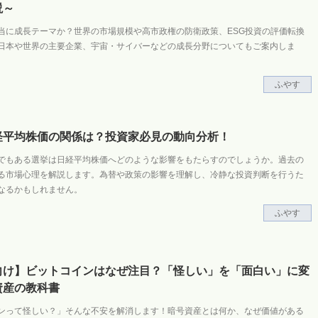
説～
当に成長テーマか？世界の市場規模や高市政権の防衛政策、ESG投資の評価転換
日本や世界の主要企業、宇宙・サイバーなどの成長分野についてもご案内しま
ふやす
経平均株価の関係は？投資家必見の動向分析！
でもある選挙は日経平均株価へどのような影響をもたらすのでしょうか。過去の
る市場心理を解説します。為替や政策の影響を理解し、冷静な投資判断を行うた
なるかもしれません。
ふやす
向け】ビットコインはなぜ注目？「怪しい」を「面白い」に変
資産の教科書
ンって怪しい？」そんな不安を解消します！暗号資産とは何か、なぜ価値がある