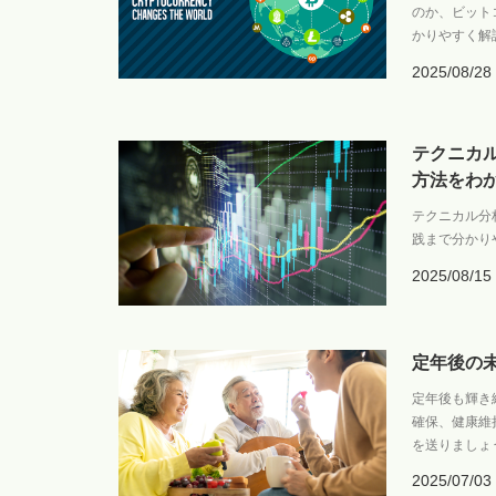
のか、ビット
かりやすく解
2025/08/28
テクニカ
方法をわ
テクニカル分
践まで分かり
2025/08/15
定年後の
定年後も輝き
確保、健康維
を送りましょ
2025/07/03