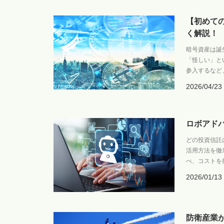
【初めて
く解説！
暗号資産は誕
「怪しい」と
参入するなど
2026/04/23
ロボアド
どの投資信託
活用方法を徹
べ、コストを
2026/01/13
防衛産業