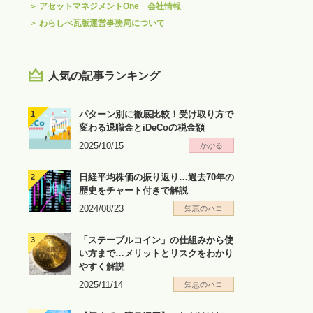
＞
アセットマネジメントOne 会社情報
＞
わらしべ瓦版運営事務局について
人気の記事ランキング
パターン別に徹底比較！受け取り方で
変わる退職金とiDeCoの税金額
2025/10/15
かかる
日経平均株価の振り返り…過去70年の
歴史をチャート付きで解説
2024/08/23
知恵のハコ
「ステーブルコイン」の仕組みから使
い方まで…メリットとリスクをわかり
やすく解説
2025/11/14
知恵のハコ