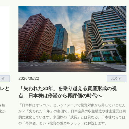
2026/05/22
やす
ふやす
レと
「失われた30年」を乗り越える資産形成の視
点…日本株は停滞から再評価の時代へ
を解
「日本株はオワコン」というイメージで投資対象から外していません
化か
か？「失われた30年」の裏側で、日本企業の収益構造や株主還元は劇
的に変化しています。米国株の「成長」とは異なる、日本株ならでは
の「再評価」という投資の魅力をフラットに解説します。