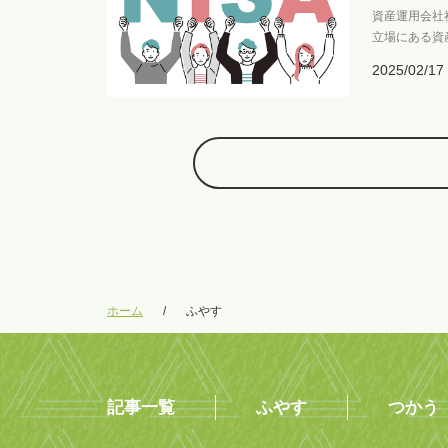
資産運用会社
立場にある資
2025/02/17
ホーム
/
ふやす
記事一覧
ふやす
つかう