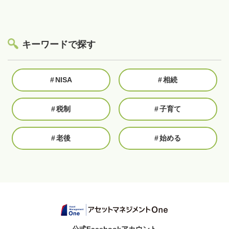
キーワードで探す
#
NISA
#
相続
#
税制
#
子育て
#
老後
#
始める
公式Facebookアカウント