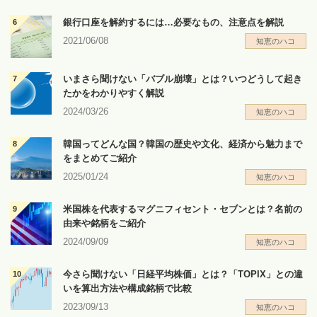
銀行口座を解約するには…必要なもの、注意点を解説
2021/06/08
知恵のハコ
いまさら聞けない「バブル崩壊」とは？いつどうして起き
たかをわかりやすく解説
2024/03/26
知恵のハコ
韓国ってどんな国？韓国の歴史や文化、経済から魅力まで
をまとめてご紹介
2025/01/24
知恵のハコ
米国株を代表するマグニフィセント・セブンとは？名前の
由来や銘柄をご紹介
2024/09/09
知恵のハコ
今さら聞けない「日経平均株価」とは？「TOPIX」との違
いを算出方法や構成銘柄で比較
2023/09/13
知恵のハコ