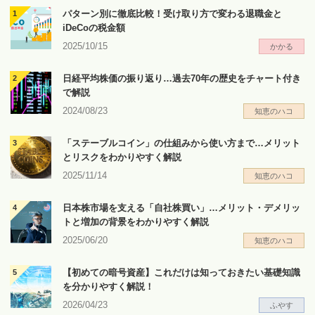
パターン別に徹底比較！受け取り方で変わる退職金と
iDeCoの税金額
2025/10/15
かかる
日経平均株価の振り返り…過去70年の歴史をチャート付き
で解説
2024/08/23
知恵のハコ
「ステーブルコイン」の仕組みから使い方まで…メリット
とリスクをわかりやすく解説
2025/11/14
知恵のハコ
日本株市場を支える「自社株買い」…メリット・デメリッ
トと増加の背景をわかりやすく解説
2025/06/20
知恵のハコ
【初めての暗号資産】これだけは知っておきたい基礎知識
を分かりやすく解説！
2026/04/23
ふやす