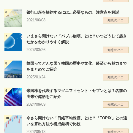
銀行口座を解約するには…必要なもの、注意点を解説
2021/06/08
知恵のハコ
いまさら聞けない「バブル崩壊」とは？いつどうして起き
たかをわかりやすく解説
2024/03/26
知恵のハコ
韓国ってどんな国？韓国の歴史や文化、経済から魅力まで
をまとめてご紹介
2025/01/24
知恵のハコ
米国株を代表するマグニフィセント・セブンとは？名前の
由来や銘柄をご紹介
2024/09/09
知恵のハコ
今さら聞けない「日経平均株価」とは？「TOPIX」との違
いを算出方法や構成銘柄で比較
2023/09/13
知恵のハコ