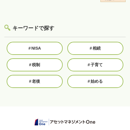
キーワードで探す
#
NISA
#
相続
#
税制
#
子育て
#
老後
#
始める