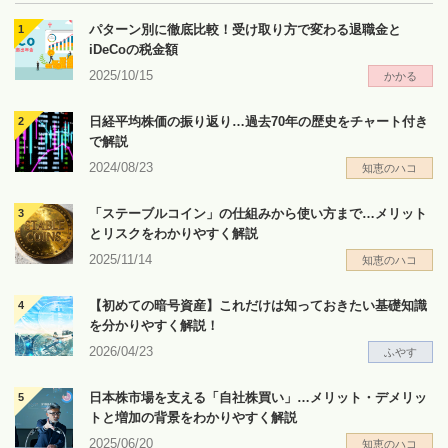
パターン別に徹底比較！受け取り方で変わる退職金と
iDeCoの税金額
2025/10/15
かかる
日経平均株価の振り返り…過去70年の歴史をチャート付き
で解説
2024/08/23
知恵のハコ
「ステーブルコイン」の仕組みから使い方まで…メリット
とリスクをわかりやすく解説
2025/11/14
知恵のハコ
【初めての暗号資産】これだけは知っておきたい基礎知識
を分かりやすく解説！
2026/04/23
ふやす
日本株市場を支える「自社株買い」…メリット・デメリッ
トと増加の背景をわかりやすく解説
2025/06/20
知恵のハコ