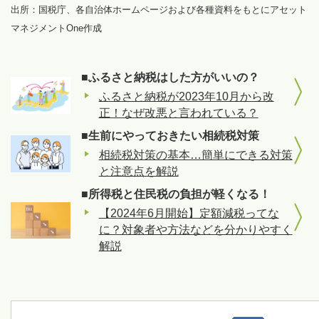
出所：国税庁、各自治体ホームページおよび各種資料をもとにアセット
マネジメントOne作成
■ふるさと納税はした方がいいの？
ふるさと納税が2023年10月から改
正！なぜ改悪と言われている？
■生前にやっておきたい相続税対策
相続税対策の基本…簡単にできる対策
と注意点を解説
■所得税と住民税の負担が軽くなる！
【2024年6月開始】定額減税ってな
に？対象者や方法などを分かりやすく
解説