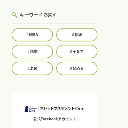
キーワードで探す
#
NISA
#
相続
#
税制
#
子育て
#
老後
#
始める
公式Facebookアカウント