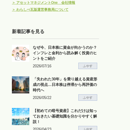
＞
アセットマネジメントOne 会社情報
＞
わらしべ瓦版運営事務局について
新着記事を見る
なぜ今、日本株に資金が向かうのか？
インフレと金利から読み解く投資のヒ
ントをご紹介
2026/07/16
ふやす
「失われた30年」を乗り越える資産形
成の視点…日本株は停滞から再評価の
時代へ
2026/05/22
ふやす
【初めての暗号資産】これだけは知っ
ておきたい基礎知識を分かりやすく解
説！
2026/04/23
ふやす