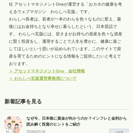
社 アセットマネジメントOneが運営する「おカネの健康を考
えるウェブマガジン わらしべ瓦版」です。
わらしべ長者は、若者が一本のわらを色々なものに変え、最
後にはお金持ちとなり幸せに暮らしたという、日本昔話で
す。 わらしべ瓦版には、皆さまがお持ちの資産を色々な資産
に賢く投資をし、運用することで人生を豊かに、健康に過ご
してほしいという思いが込められています。このサイトで資
産を育てるためのヒントになる情報をご提供したいと考えて
おります。
＞
アセットマネジメントOne 会社情報
＞
わらしべ瓦版運営事務局について
新着記事を見る
なぜ今、日本株に資金が向かうのか？インフレと金利から
読み解く投資のヒントをご紹介
2026/07/16
ふやす