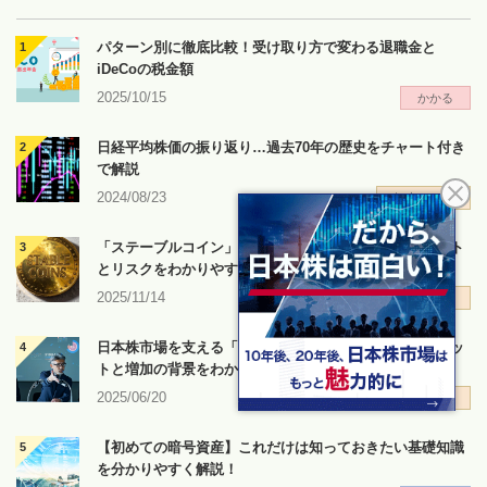
パターン別に徹底比較！受け取り方で変わる退職金と
iDeCoの税金額
2025/10/15
かかる
日経平均株価の振り返り…過去70年の歴史をチャート付き
で解説
2024/08/23
知恵のハコ
「ステーブルコイン」の仕組みから使い方まで…メリット
とリスクをわかりやすく解説
2025/11/14
知恵のハコ
日本株市場を支える「自社株買い」…メリット・デメリッ
トと増加の背景をわかりやすく解説
2025/06/20
知恵のハコ
【初めての暗号資産】これだけは知っておきたい基礎知識
を分かりやすく解説！