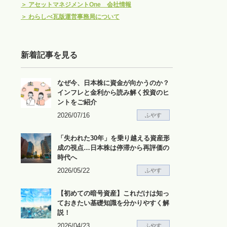
＞
アセットマネジメントOne 会社情報
＞
わらしべ瓦版運営事務局について
新着記事を見る
なぜ今、日本株に資金が向かうのか？
インフレと金利から読み解く投資のヒ
ントをご紹介
2026/07/16
ふやす
「失われた30年」を乗り越える資産形
成の視点…日本株は停滞から再評価の
時代へ
2026/05/22
ふやす
【初めての暗号資産】これだけは知っ
ておきたい基礎知識を分かりやすく解
説！
2026/04/23
ふやす