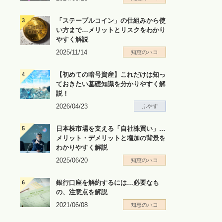
「ステーブルコイン」の仕組みから使
い方まで…メリットとリスクをわかり
やすく解説
2025/11/14
知恵のハコ
【初めての暗号資産】これだけは知っ
ておきたい基礎知識を分かりやすく解
説！
2026/04/23
ふやす
日本株市場を支える「自社株買い」…
メリット・デメリットと増加の背景を
わかりやすく解説
2025/06/20
知恵のハコ
銀行口座を解約するには…必要なも
の、注意点を解説
2021/06/08
知恵のハコ