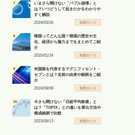
いまさら聞けない「バブル崩壊」と
は？いつどうして起きたかをわかりや
すく解説
2024/03/26
知恵のハコ
韓国ってどんな国？韓国の歴史や文
化、経済から魅力までをまとめてご紹
介
2025/01/24
知恵のハコ
米国株を代表するマグニフィセント・
セブンとは？名前の由来や銘柄をご紹
介
2024/09/09
知恵のハコ
今さら聞けない「日経平均株価」と
は？「TOPIX」との違いを算出方法や
構成銘柄で比較
2023/09/13
知恵のハコ