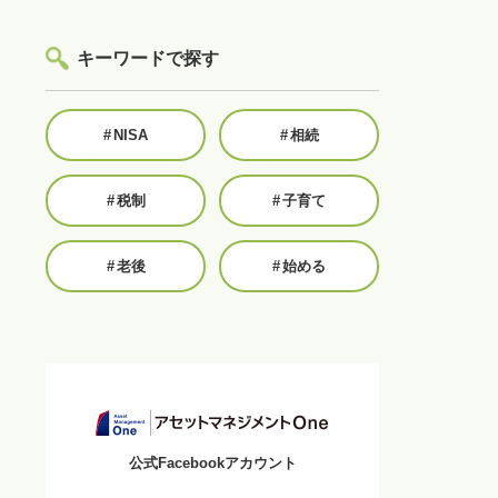
キーワードで探す
#
NISA
#
相続
#
税制
#
子育て
#
老後
#
始める
公式Facebookアカウント