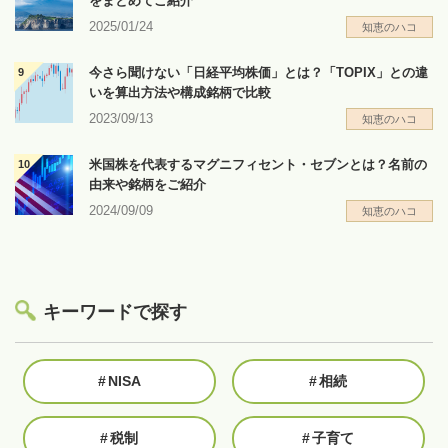
をまとめてご紹介
2025/01/24
知恵のハコ
今さら聞けない「日経平均株価」とは？「TOPIX」との違
いを算出方法や構成銘柄で比較
2023/09/13
知恵のハコ
米国株を代表するマグニフィセント・セブンとは？名前の
由来や銘柄をご紹介
2024/09/09
知恵のハコ
キーワードで探す
#
NISA
#
相続
#
税制
#
子育て