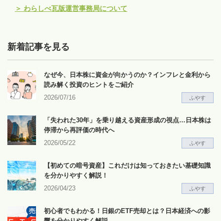
＞
わらしべ瓦版運営事務局について
新着記事を見る
なぜ今、日本株に資金が向かうのか？インフレと金利から
読み解く投資のヒントをご紹介
2026/07/16
ふやす
「失われた30年」を乗り越える資産形成の視点…日本株は
停滞から再評価の時代へ
2026/05/22
ふやす
【初めての暗号資産】これだけは知っておきたい基礎知識
を分かりやすく解説！
2026/04/23
ふやす
初心者でもわかる！日銀のETF売却とは？日本経済への影
響を分かりやすく解説