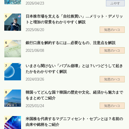
2026/04/23
ふやす
日本株市場を支える「自社株買い」…メリット・デメリッ
トと増加の背景をわかりやすく解説
2025/06/20
知恵のハコ
銀行口座を解約するには…必要なもの、注意点を解説
2021/06/08
知恵のハコ
いまさら聞けない「バブル崩壊」とは？いつどうして起き
たかをわかりやすく解説
2024/03/26
知恵のハコ
韓国ってどんな国？韓国の歴史や文化、経済から魅力まで
をまとめてご紹介
2025/01/24
知恵のハコ
米国株を代表するマグニフィセント・セブンとは？名前の
由来や銘柄をご紹介