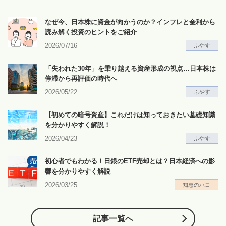
なぜ今、日本株に資金が向かうのか？インフレと金利から
読み解く投資のヒントをご紹介
2026/07/16
ふやす
「失われた30年」を乗り越える資産形成の視点…日本株は
停滞から再評価の時代へ
2026/05/22
ふやす
【初めての暗号資産】これだけは知っておきたい基礎知識
を分かりやすく解説！
2026/04/23
ふやす
初心者でもわかる！日銀のETF売却とは？日本経済への影
響を分かりやすく解説
2026/03/25
知恵のハコ
記事一覧へ