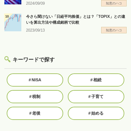
2024/09/09
知恵のハコ
今さら聞けない「日経平均株価」とは？「TOPIX」との違
いを算出方法や構成銘柄で比較
2023/09/13
知恵のハコ
キーワードで探す
#
NISA
#
相続
#
税制
#
子育て
#
老後
#
始める