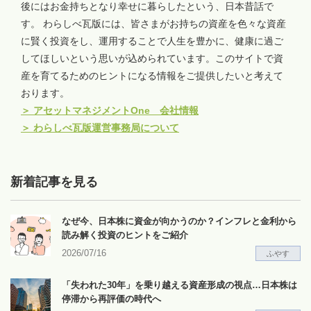
後にはお金持ちとなり幸せに暮らしたという、日本昔話で
す。 わらしべ瓦版には、皆さまがお持ちの資産を色々な資産
に賢く投資をし、運用することで人生を豊かに、健康に過ご
してほしいという思いが込められています。このサイトで資
産を育てるためのヒントになる情報をご提供したいと考えて
おります。
＞
アセットマネジメントOne 会社情報
＞
わらしべ瓦版運営事務局について
新着記事を見る
なぜ今、日本株に資金が向かうのか？インフレと金利から
読み解く投資のヒントをご紹介
2026/07/16
ふやす
「失われた30年」を乗り越える資産形成の視点…日本株は
停滞から再評価の時代へ