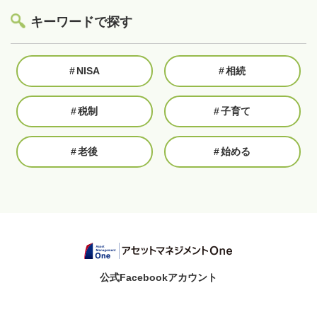
キーワードで探す
#
NISA
#
相続
#
税制
#
子育て
#
老後
#
始める
公式Facebookアカウント