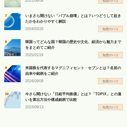
2021/06/08
知恵のハコ
いまさら聞けない「バブル崩壊」とは？いつどうして起き
たかをわかりやすく解説
2024/03/26
知恵のハコ
韓国ってどんな国？韓国の歴史や文化、経済から魅力まで
をまとめてご紹介
2025/01/24
知恵のハコ
米国株を代表するマグニフィセント・セブンとは？名前の
由来や銘柄をご紹介
2024/09/09
知恵のハコ
今さら聞けない「日経平均株価」とは？「TOPIX」との違
いを算出方法や構成銘柄で比較
2023/09/13
知恵のハコ