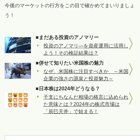
今後のマーケットの行方をこの目で確かめてまいりましょ
う！
■まだある投資のアノマリー
投資のアノマリ―を資産運用に活用し
よう！その検証結果は？
■併せて知りたい米国株の魅力
なぜ、米国株に注目すべきか ～米国
企業の強さの源泉と投資魅力～
■日本株は2024年どうなる？
干支にちなんだ相場の格言に込められ
た意味とは？2024年の株式市場は
「辰巳天井」で始まる！