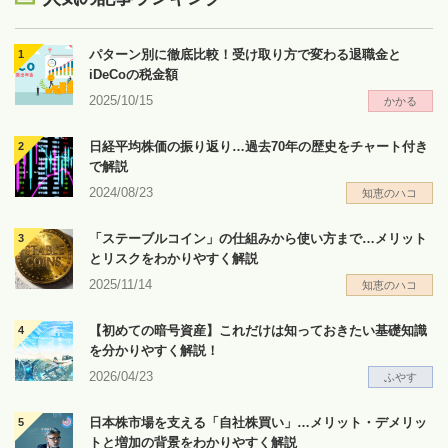
パターン別に徹底比較！受け取り方で変わる退職金と
iDeCoの税金額
2025/10/15
かかる
日経平均株価の振り返り…過去70年の歴史をチャート付き
で解説
2024/08/23
知恵のハコ
「ステーブルコイン」の仕組みから使い方まで…メリット
とリスクをわかりやすく解説
2025/11/14
知恵のハコ
【初めての暗号資産】これだけは知っておきたい基礎知識
を分かりやすく解説！
2026/04/23
ふやす
日本株市場を支える「自社株買い」…メリット・デメリッ
トと増加の背景をわかりやすく解説