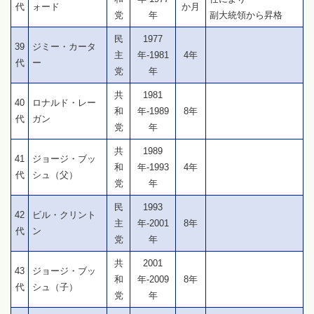
代
ォード
か月
党
年
副大統領から昇格
民
1977
39
ジミー・カータ
主
年-1981
4年
代
ー
党
年
共
1981
40
ロナルド・レー
和
年-1989
8年
代
ガン
党
年
共
1989
41
ジョージ・ブッ
和
年-1993
4年
代
シュ（父）
党
年
民
1993
42
ビル・クリント
主
年-2001
8年
代
ン
党
年
共
2001
43
ジョージ・ブッ
和
年-2009
8年
代
シュ（子）
党
年