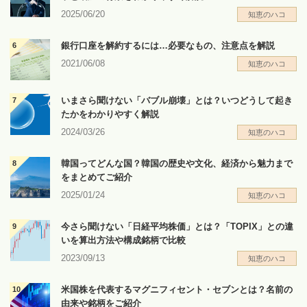
2025/06/20
知恵のハコ
銀行口座を解約するには…必要なもの、注意点を解説
2021/06/08
知恵のハコ
いまさら聞けない「バブル崩壊」とは？いつどうして起き
たかをわかりやすく解説
2024/03/26
知恵のハコ
韓国ってどんな国？韓国の歴史や文化、経済から魅力まで
をまとめてご紹介
2025/01/24
知恵のハコ
今さら聞けない「日経平均株価」とは？「TOPIX」との違
いを算出方法や構成銘柄で比較
2023/09/13
知恵のハコ
米国株を代表するマグニフィセント・セブンとは？名前の
由来や銘柄をご紹介