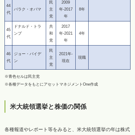
民
2009
44
バラク・オバマ
主
年-2017
8年
代
党
年
ドナルド・トラ
共
2017
45
ンプ
和
年-2021
4年
代
党
年
民
46
ジョー・バイデ
2021年-
主
現職
代
ン
現在
党
※青色セルは民主党
※各種データをもとにアセットマネジメントOne作成
米大統領選挙と株価の関係
各種報道やレポート等をみると、米大統領選挙の年は株式