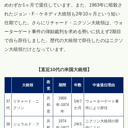
めわずか1ヶ月で退任しています。また、1963年に暗殺さ
れたジョン・F・ケネディ大統領も2年10ヶ月という短い
任期でした。さらにリチャード・ニクソン大統領は、ウォ
ーターゲート事件の弾劾裁判を求める勢いに抗えず2期目
で自ら辞任しました。歴代の大統領で辞任したのはニクソ
ン大統領だけとなっています。
【直近10代の米国大統領】
政
大統領
期間
年数
中途退任理由
党
共
1969
37
リチャード・ニ
5年7
ウォーターゲート事
和
年-1974
代
クソン
か月
件により辞任
党
年
共
1974
ニクソン大統領の辞
38
ジェラルド・フ
2年5
和
年-1977
任により