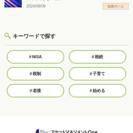
2024/09/09
知恵のハコ
キーワードで探す
#
NISA
#
相続
#
税制
#
子育て
#
老後
#
始める