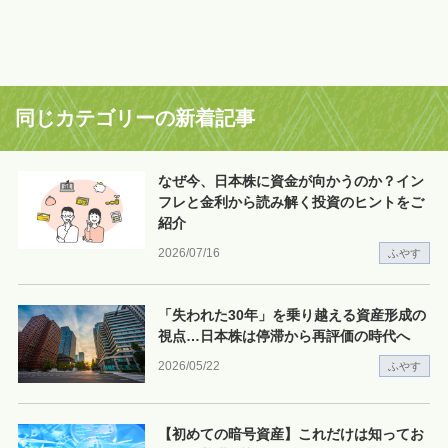
同じカテゴリーの新着記事
なぜ今、日本株に資金が向かうのか？イン
フレと金利から読み解く投資のヒントをご
紹介
2026/07/16
ふやす
「失われた30年」を乗り越える資産形成の
視点…日本株は停滞から再評価の時代へ
2026/05/22
ふやす
【初めての暗号資産】これだけは知ってお