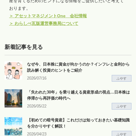
産を育てるためのヒントになる情報をご提供したいと考えて
おります。
＞
アセットマネジメントOne 会社情報
＞
わらしべ瓦版運営事務局について
新着記事を見る
なぜ今、日本株に資金が向かうのか？インフレと金利から
読み解く投資のヒントをご紹介
2026/07/16
ふやす
「失われた30年」を乗り越える資産形成の視点…日本株は
停滞から再評価の時代へ
2026/05/22
ふやす
【初めての暗号資産】これだけは知っておきたい基礎知識
を分かりやすく解説！
2026/04/23
ふやす