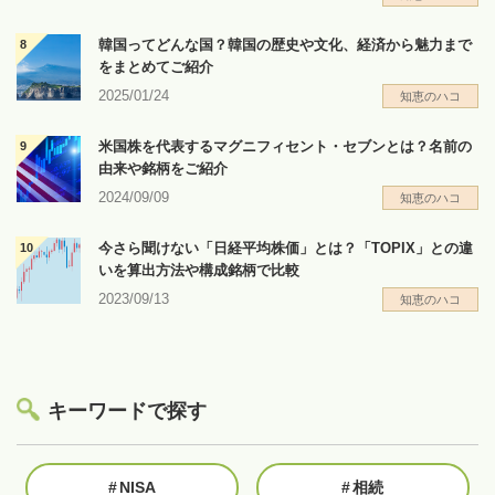
韓国ってどんな国？韓国の歴史や文化、経済から魅力まで
をまとめてご紹介
2025/01/24
知恵のハコ
米国株を代表するマグニフィセント・セブンとは？名前の
由来や銘柄をご紹介
2024/09/09
知恵のハコ
今さら聞けない「日経平均株価」とは？「TOPIX」との違
いを算出方法や構成銘柄で比較
2023/09/13
知恵のハコ
キーワードで探す
#
NISA
#
相続