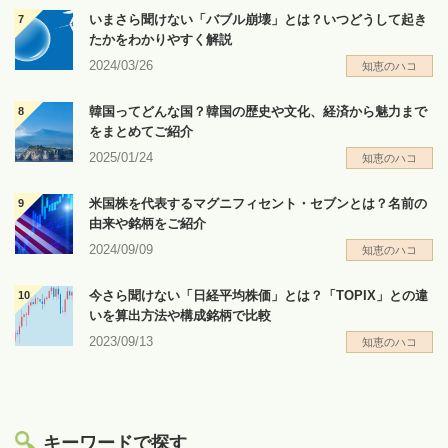
いまさら聞けない「バブル崩壊」とは？いつどうして起き
たかをわかりやすく解説
2024/03/26
知恵のハコ
韓国ってどんな国？韓国の歴史や文化、経済から魅力まで
をまとめてご紹介
2025/01/24
知恵のハコ
米国株を代表するマグニフィセント・セブンとは？名前の
由来や銘柄をご紹介
2024/09/09
知恵のハコ
今さら聞けない「日経平均株価」とは？「TOPIX」との違
いを算出方法や構成銘柄で比較
2023/09/13
知恵のハコ
キーワードで探す