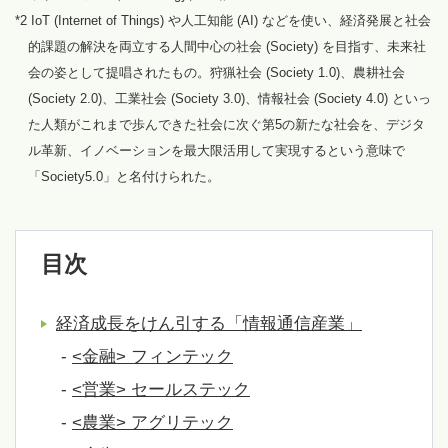
*2 IoT (Internet of Things) や人工知能 (AI) などを使い、経済発展と社会
的課題の解決を両立する人間中心の社会 (Society) を目指す、未来社
会の姿として提唱されたもの。狩猟社会 (Society 1.0)、農耕社会
(Society 2.0)、工業社会 (Society 3.0)、情報社会 (Society 4.0) といっ
た人類がこれまで歩んできた社会に次ぐ第5の新たな社会を、デジタ
ル革新、イノベーションを最大限活用して実現するという意味で
「Society5.0」と名付けられた。
目次
経済成長をけん引する「情報通信産業」
-
<金融> フィンテック
-
<営業> セールステック
-
<農業> アグリテック