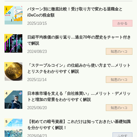
パターン別に徹底比較！受け取り方で変わる退職金と
iDeCoの税金額
2025/10/15
かかる
日経平均株価の振り返り…過去70年の歴史をチャート付き
で解説
2024/08/23
知恵のハコ
「ステーブルコイン」の仕組みから使い方まで…メリット
とリスクをわかりやすく解説
2025/11/14
知恵のハコ
日本株市場を支える「自社株買い」…メリット・デメリッ
トと増加の背景をわかりやすく解説
2025/06/20
知恵のハコ
【初めての暗号資産】これだけは知っておきたい基礎知識
を分かりやすく解説！
2026/04/23
ふやす