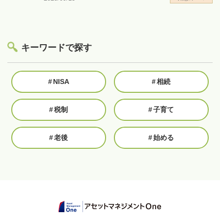
キーワードで探す
#
NISA
#
相続
#
税制
#
子育て
#
老後
#
始める