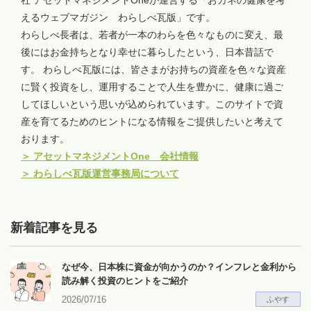
社 アセットマネジメントOneが運営する「おカネの健康を考
えるウェブマガジン わらしべ瓦版」です。
わらしべ長者は、若者が一本のわらを色々なものに変え、最
後にはお金持ちとなり幸せに暮らしたという、日本昔話で
す。 わらしべ瓦版には、皆さまがお持ちの資産を色々な資産
に賢く投資をし、運用することで人生を豊かに、健康に過ご
してほしいという思いが込められています。このサイトで資
産を育てるためのヒントになる情報をご提供したいと考えて
おります。
＞
アセットマネジメントOne 会社情報
＞
わらしべ瓦版運営事務局について
新着記事を見る
なぜ今、日本株に資金が向かうのか？インフレと金利から
読み解く投資のヒントをご紹介
2026/07/16
ふやす