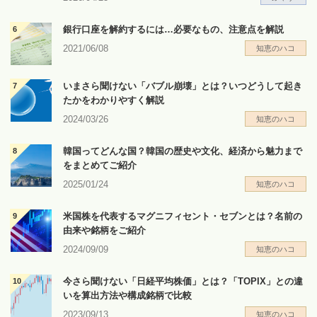
銀行口座を解約するには…必要なもの、注意点を解説
2021/06/08
知恵のハコ
いまさら聞けない「バブル崩壊」とは？いつどうして起き
たかをわかりやすく解説
2024/03/26
知恵のハコ
韓国ってどんな国？韓国の歴史や文化、経済から魅力まで
をまとめてご紹介
2025/01/24
知恵のハコ
米国株を代表するマグニフィセント・セブンとは？名前の
由来や銘柄をご紹介
2024/09/09
知恵のハコ
今さら聞けない「日経平均株価」とは？「TOPIX」との違
いを算出方法や構成銘柄で比較
2023/09/13
知恵のハコ