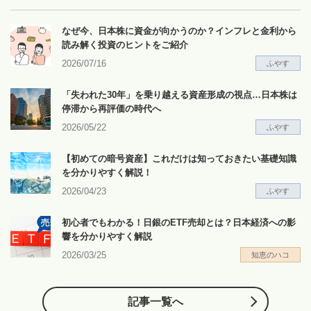
なぜ今、日本株に資金が向かうのか？インフレと金利から
読み解く投資のヒントをご紹介
2026/07/16
ふやす
「失われた30年」を乗り越える資産形成の視点…日本株は
停滞から再評価の時代へ
2026/05/22
ふやす
【初めての暗号資産】これだけは知っておきたい基礎知識
を分かりやすく解説！
2026/04/23
ふやす
初心者でもわかる！日銀のETF売却とは？日本経済への影
響を分かりやすく解説
2026/03/25
知恵のハコ
記事一覧へ