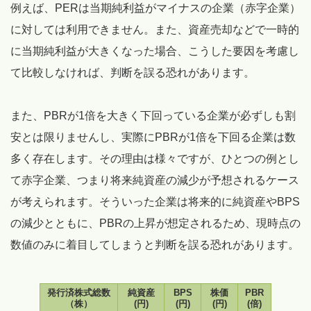
例えば、PERは当期純利益がマイナスの企業（赤字企業）
に対しては利用できません。また、資産売却などで一時的
に当期純利益が大きくなった場合、こうした要因を考慮し
て比較しなければ、判断を誤る恐れがあります。
また、PBRが1倍を大きく下回っている企業が必ずしも割
安とは限りませんし、実際にPBRが1倍を下回る企業は数
多く存在します。その理由は様々ですが、ひとつの例とし
て赤字企業、つまり将来純資産の減少が予想されるケース
が考えられます。そういった企業は将来的に純資産やBPS
の減少とともに、PBRの上昇が想定されるため、現時点の
数値のみに着目してしまうと判断を誤る恐れがあります。
発行済株式総数
純資産
BPS
株価
PBR
（株）
(円)
(円)
(円)
(倍)