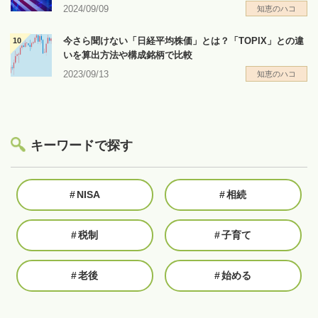
2024/09/09
知恵のハコ
今さら聞けない「日経平均株価」とは？「TOPIX」との違
いを算出方法や構成銘柄で比較
2023/09/13
知恵のハコ
キーワードで探す
#
NISA
#
相続
#
税制
#
子育て
#
老後
#
始める