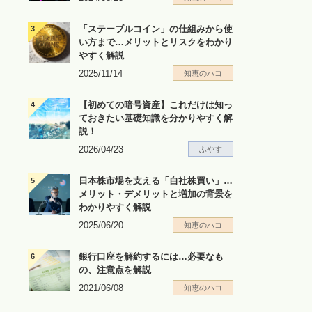
「ステーブルコイン」の仕組みから使
い方まで…メリットとリスクをわかり
やすく解説
2025/11/14
知恵のハコ
【初めての暗号資産】これだけは知っ
ておきたい基礎知識を分かりやすく解
説！
2026/04/23
ふやす
日本株市場を支える「自社株買い」…
メリット・デメリットと増加の背景を
わかりやすく解説
2025/06/20
知恵のハコ
銀行口座を解約するには…必要なも
の、注意点を解説
2021/06/08
知恵のハコ