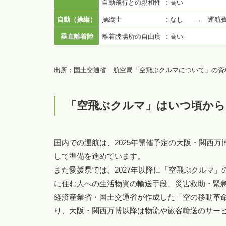
自動飛行との親和性
: 高い
自動（操縦）
操縦士
: なし
→ 運航
垂直離着陸
離着陸場所の自由度
: 高い
出所：国土交通省 航空局「空飛ぶクルマについて」の資
「空飛ぶクルマ」はいつ頃から
国内での運航は、2025年開催予定の大阪・関西
して準備を進めています。
また愛媛県では、2027年以降に「空飛ぶクルマ
に住む人への生活物資の輸送手段、災害救助・緊
経済産業省・国土交通省が作成した「空の移動革命
り、大阪・関西万博以降は物流や旅客輸送のサー