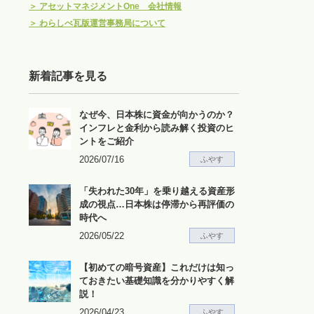
＞
アセットマネジメントOne 会社情報
＞
わらしべ瓦版運営事務局について
新着記事を見る
なぜ今、日本株に資金が向かうのか？
インフレと金利から読み解く投資のヒ
ントをご紹介
2026/07/16
ふやす
「失われた30年」を乗り越える資産形
成の視点…日本株は停滞から再評価の
時代へ
2026/05/22
ふやす
【初めての暗号資産】これだけは知っ
ておきたい基礎知識を分かりやすく解
説！
2026/04/23
ふやす