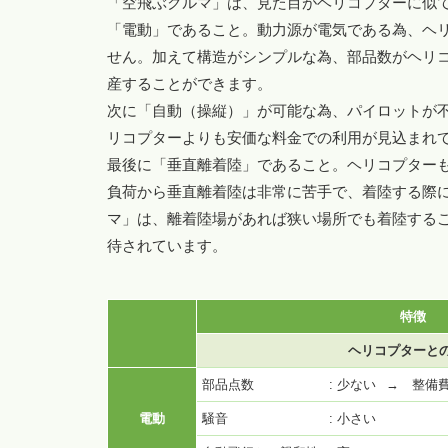
「空飛ぶクルマ」は、見た目がヘリコプターに似て
「電動」であること。動力源が電気である為、ヘ
せん。加えて構造がシンプルな為、部品数がヘリ
産することができます。
次に「自動（操縦）」が可能な為、パイロットが
リコプターよりも安価な料金での利用が見込まれ
最後に「垂直離着陸」であること。ヘリコプター
負荷から垂直離着陸は非常に苦手で、着陸する際
マ」は、離着陸場があれば狭い場所でも着陸する
待されています。
特徴
ヘリコプターと
部品点数
: 少ない
→ 整備
電動
騒音
: 小さい