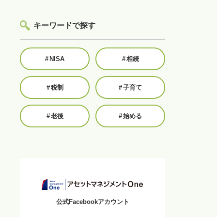
キーワードで探す
#
NISA
#
相続
#
税制
#
子育て
#
老後
#
始める
公式Facebookアカウント