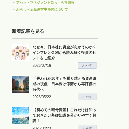
＞
アセットマネジメントOne 会社情報
＞
わらしべ瓦版運営事務局について
新着記事を見る
なぜ今、日本株に資金が向かうのか？
インフレと金利から読み解く投資のヒ
ントをご紹介
2026/07/16
ふやす
「失われた30年」を乗り越える資産形
成の視点…日本株は停滞から再評価の
時代へ
2026/05/22
ふやす
【初めての暗号資産】これだけは知っ
ておきたい基礎知識を分かりやすく解
説！
2026/04/23
ふやす