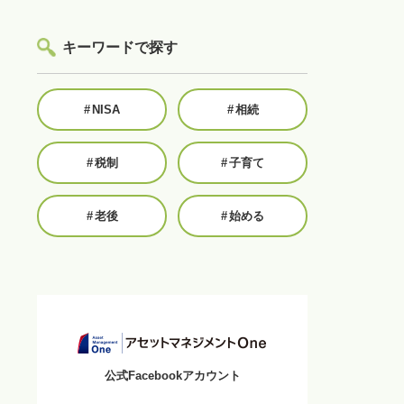
キーワードで探す
#
NISA
#
相続
#
税制
#
子育て
#
老後
#
始める
公式Facebookアカウント