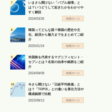
いまさら聞けない「バブル崩壊」と
は？いつどうして起きたかをわかりや
すく解説
2024/03/26
知恵のハコ
韓国ってどんな国？韓国の歴史や文
化、経済から魅力までをまとめてご紹
介
2025/01/24
知恵のハコ
米国株を代表するマグニフィセント・
セブンとは？名前の由来や銘柄をご紹
介
2024/09/09
知恵のハコ
今さら聞けない「日経平均株価」と
は？「TOPIX」との違いを算出方法や
構成銘柄で比較
2023/09/13
知恵のハコ