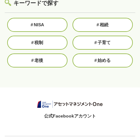
キーワードで探す
#
NISA
#
相続
#
税制
#
子育て
#
老後
#
始める
公式Facebookアカウント