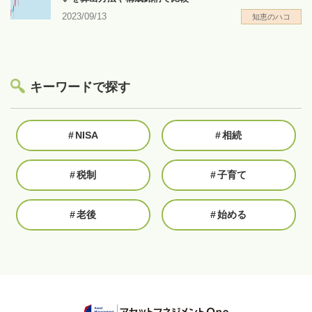
2023/09/13
知恵のハコ
キーワードで探す
#
NISA
#
相続
#
税制
#
子育て
#
老後
#
始める