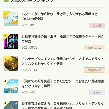
人気の記事ランキング
パターン別に徹底比較！受け取り方で変わる退職金と
iDeCoの税金額
2025/10/15
かかる
日経平均株価の振り返り…過去70年の歴史をチャート付き
で解説
2024/08/23
知恵のハコ
「ステーブルコイン」の仕組みから使い方まで…メリット
とリスクをわかりやすく解説
2025/11/14
知恵のハコ
【初めての暗号資産】これだけは知っておきたい基礎知識
を分かりやすく解説！
2026/04/23
ふやす
日本株市場を支える「自社株買い」…メリット・デメリッ
トと増加の背景をわかりやすく解説