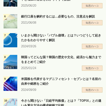
2025/06/20
知恵のハコ
銀行口座を解約するには…必要なもの、注意点を解説
2021/06/08
知恵のハコ
いまさら聞けない「バブル崩壊」とは？いつどうして起き
たかをわかりやすく解説
2024/03/26
知恵のハコ
韓国ってどんな国？韓国の歴史や文化、経済から魅力まで
をまとめてご紹介
2025/01/24
知恵のハコ
米国株を代表するマグニフィセント・セブンとは？名前の
由来や銘柄をご紹介
2024/09/09
知恵のハコ
今さら聞けない「日経平均株価」とは？「TOPIX」との違
いを算出方法や構成銘柄で比較