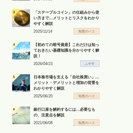
「ステーブルコイン」の仕組みから使
い方まで…メリットとリスクをわかり
やすく解説
2025/11/14
知恵のハコ
【初めての暗号資産】これだけは知っ
ておきたい基礎知識を分かりやすく解
説！
2026/04/23
ふやす
日本株市場を支える「自社株買い」…
メリット・デメリットと増加の背景を
わかりやすく解説
2025/06/20
知恵のハコ
銀行口座を解約するには…必要なも
の、注意点を解説
2021/06/08
知恵のハコ