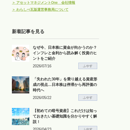
＞
アセットマネジメントOne 会社情報
＞
わらしべ瓦版運営事務局について
新着記事を見る
なぜ今、日本株に資金が向かうのか？
インフレと金利から読み解く投資のヒ
ントをご紹介
2026/07/16
ふやす
「失われた30年」を乗り越える資産形
成の視点…日本株は停滞から再評価の
時代へ
2026/05/22
ふやす
【初めての暗号資産】これだけは知っ
ておきたい基礎知識を分かりやすく解
説！
2026/04/23
ふやす