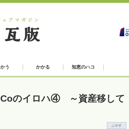
つかう
かかる
知恵のハコ
eCoのイロハ④ ～資産移して
ふやす