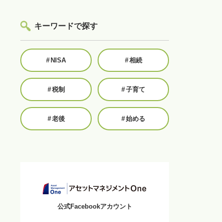
キーワードで探す
#
NISA
#
相続
#
税制
#
子育て
#
老後
#
始める
公式Facebookアカウント