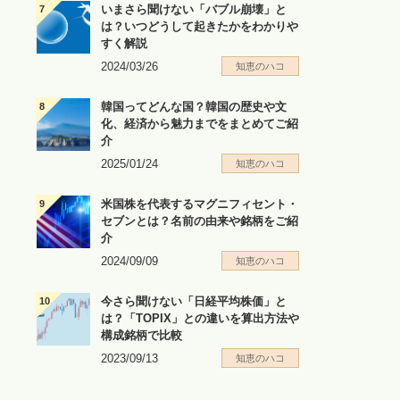
いまさら聞けない「バブル崩壊」と
は？いつどうして起きたかをわかりや
すく解説
2024/03/26
知恵のハコ
韓国ってどんな国？韓国の歴史や文
化、経済から魅力までをまとめてご紹
介
2025/01/24
知恵のハコ
米国株を代表するマグニフィセント・
セブンとは？名前の由来や銘柄をご紹
介
2024/09/09
知恵のハコ
今さら聞けない「日経平均株価」と
は？「TOPIX」との違いを算出方法や
構成銘柄で比較
2023/09/13
知恵のハコ