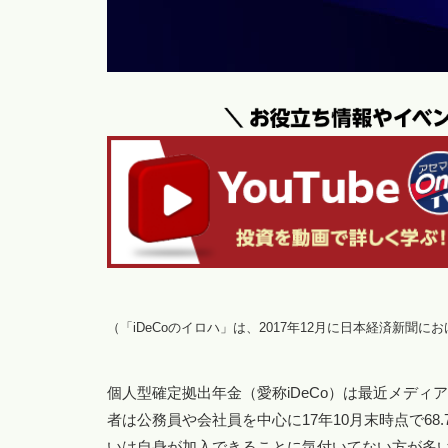
（「iDeCoのイロハ」は、2017年12月に日本経済新聞
個人型確定拠出年金（愛称iDeCo）は最近メディア
者は公務員や会社員を中心に17年10月末時点で68
いは自身が加入できることに気付いてない方が多