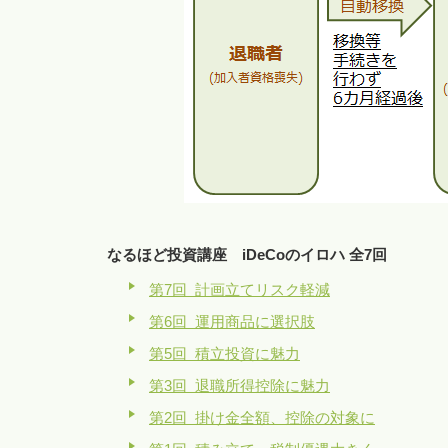
なるほど投資講座 iDeCoのイロハ 全7回
第7回 計画立てリスク軽減
第6回 運用商品に選択肢
第5回 積立投資に魅力
第3回 退職所得控除に魅力
第2回 掛け金全額、控除の対象に