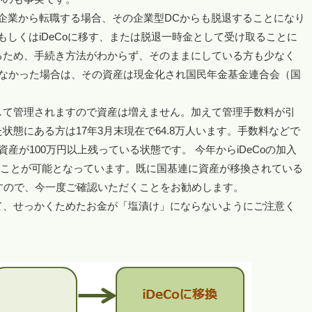
企業から転職する場合、その企業型DCからも脱退することになり
もしくはiDeCoに移す、または脱退一時金として受け取ることに
るため、手続き方法がわからず、そのままにしている方も少なく
わなかった場合は、その資産は現金化され国民年金基金連合会（国
して管理されますので資産は増えません。加えて管理手数料が引
態にある方は17年3月末現在で64.8万人います。手数料などで
産が100万円以上残っている状態です。 今年からiDeCoの加入
移すことが可能となっています。既に国基連に資産が移換されている
すので、今一度ご確認いただくことをお勧めします。
て、せっかくためたお金が「塩漬け」にならないようにご注意く