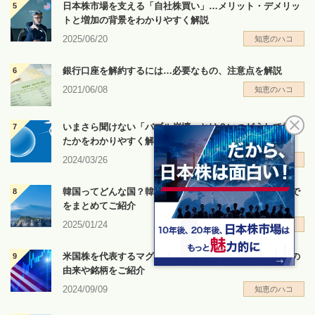
日本株市場を支える「自社株買い」…メリット・デメリッ
トと増加の背景をわかりやすく解説
2025/06/20
知恵のハコ
銀行口座を解約するには…必要なもの、注意点を解説
2021/06/08
知恵のハコ
いまさら聞けない「バブル崩壊」とは？いつどうして起き
たかをわかりやすく解説
2024/03/26
知恵のハコ
韓国ってどんな国？韓国の歴史や文化、経済から魅力まで
をまとめてご紹介
2025/01/24
知恵のハコ
米国株を代表するマグニフィセント・セブンとは？名前の
由来や銘柄をご紹介
2024/09/09
知恵のハコ