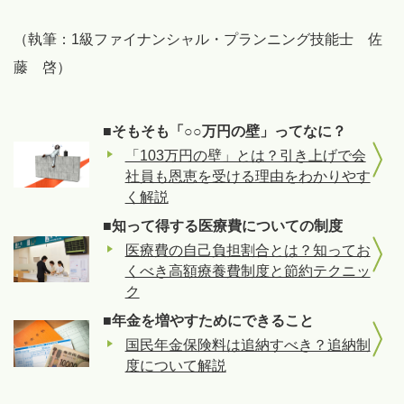
（執筆：1級ファイナンシャル・プランニング技能士 佐
藤 啓）
■そもそも「○○万円の壁」ってなに？
「103万円の壁」とは？引き上げで会
社員も恩恵を受ける理由をわかりやす
く解説
■知って得する医療費についての制度
医療費の自己負担割合とは？知ってお
くべき高額療養費制度と節約テクニッ
ク
■年金を増やすためにできること
国民年金保険料は追納すべき？追納制
度について解説