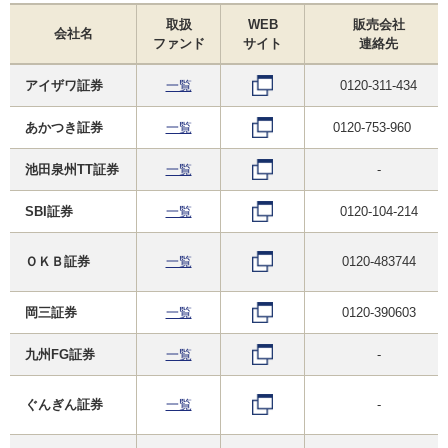
取扱
WEB
販売会社
会社名
ファンド
サイト
連絡先
アイザワ証券
一覧
0120-311-434
あかつき証券
一覧
0120-753-960
池田泉州TT証券
一覧
-
SBI証券
一覧
0120-104-214
ＯＫＢ証券
一覧
0120-483744
岡三証券
一覧
0120-390603
九州FG証券
一覧
-
ぐんぎん証券
一覧
-