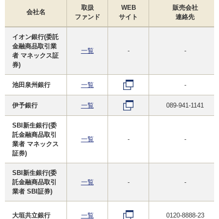
取扱
WEB
販売会社
会社名
ファンド
サイト
連絡先
イオン銀行(委託
金融商品取引業
一覧
-
-
者 マネックス証
券)
池田泉州銀行
一覧
-
伊予銀行
一覧
089-941-1141
SBI新生銀行(委
託金融商品取引
一覧
-
-
業者 マネックス
証券)
SBI新生銀行(委
託金融商品取引
一覧
-
-
業者 SBI証券)
大垣共立銀行
一覧
0120-8888-23