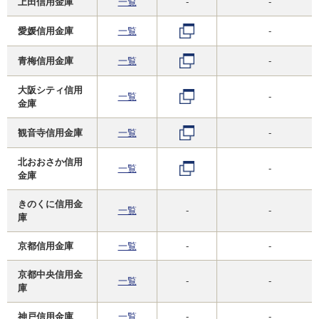
上田信用金庫
一覧
-
-
愛媛信用金庫
一覧
-
青梅信用金庫
一覧
-
大阪シティ信用
一覧
-
金庫
観音寺信用金庫
一覧
-
北おおさか信用
一覧
-
金庫
きのくに信用金
一覧
-
-
庫
京都信用金庫
一覧
-
-
京都中央信用金
一覧
-
-
庫
神戸信用金庫
一覧
-
-