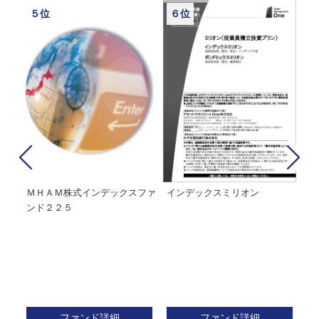
５位
６位
経２
ＭＨＡＭ株式インデックスファ
インデックスミリオン
イ
ンド２２５
ァ
ファンド詳細
ファンド詳細