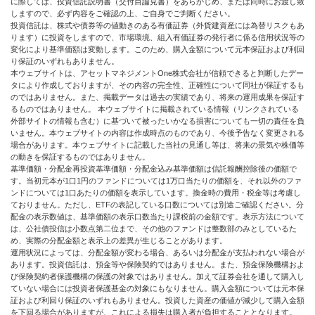
に際しては、投資信託説明書（交付目論見書）をあらかじめ、または同時にお渡し致
しますので、必ず内容をご確認の上、ご自身でご判断ください。
投資信託は、株式や債券等の値動きのある有価証券（外貨建資産には為替リスクもあ
ります）に投資をしますので、市場環境、組入有価証券の発行者に係る信用状況等の
変化により基準価額は変動します。このため、購入金額について元本保証および利回
り保証のいずれもありません。
本ウェブサイトは、アセットマネジメントOne株式会社が信頼できると判断したデー
タにより作成しておりますが、その内容の完全性、正確性について同社が保証するも
のではありません。また、掲載データは過去の実績であり、将来の運用成果を保証す
るものではありません。 本ウェブサイトに掲載されている情報（リンクされている
外部サイトの情報も含む）に基づいて被ったいかなる損害についても一切の責任を負
いません。本ウェブサイトの内容は作成時点のものであり、今後予告なく変更される
場合があります。本ウェブサイトに記載した当社の見通し等は、将来の景気や株価等
の動きを保証するものではありません。
基準価額・分配金再投資基準価額・分配金込み基準価額は信託報酬控除後の価額で
す。当初元本が1口1円のファンドについては1万口当たりの価額を、それ以外のファ
ンドについては1口あたりの価額を表示しています。換金時の費用・税金等は考慮し
ておりません。ただし、ETFの表記している口数については別途ご確認ください。分
配金の表示数値は、基準価額の表示口数当たり課税前の金額です。表示方法について
は、公社債投信は小数点第二位まで、その他のファンドは整数部のみとしているた
め、実際の分配金額と表示上の差異が生じることがあります。
運用状況によっては、分配金額が変わる場合、あるいは分配金が支払われない場合が
あります。投資信託は、預金等や保険契約ではありません。また、預金保険機構およ
び保険契約者保護機構の保護の対象ではありません。加えて証券会社を通して購入し
ていない場合には投資者保護基金の対象にもなりません。購入金額については元本保
証および利回り保証のいずれもありません。投資した資産の価値が減少して購入金額
を下回る場合がありますが、これによる損失は購入者が負担することとなります。