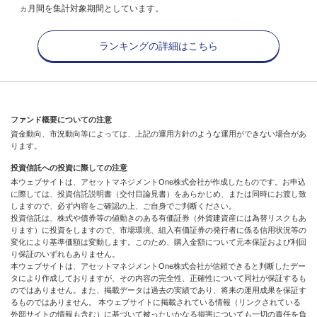
ヵ月間を集計対象期間としています。
ランキングの詳細はこちら
ファンド概要についての注意
資金動向、市況動向等によっては、上記の運用方針のような運用ができない場合があ
ります。
投資信託への投資に際しての注意
本ウェブサイトは、アセットマネジメントOne株式会社が作成したものです。お申込
に際しては、投資信託説明書（交付目論見書）をあらかじめ、または同時にお渡し致
しますので、必ず内容をご確認の上、ご自身でご判断ください。
投資信託は、株式や債券等の値動きのある有価証券（外貨建資産には為替リスクもあ
ります）に投資をしますので、市場環境、組入有価証券の発行者に係る信用状況等の
変化により基準価額は変動します。このため、購入金額について元本保証および利回
り保証のいずれもありません。
本ウェブサイトは、アセットマネジメントOne株式会社が信頼できると判断したデー
タにより作成しておりますが、その内容の完全性、正確性について同社が保証するも
のではありません。また、掲載データは過去の実績であり、将来の運用成果を保証す
るものではありません。 本ウェブサイトに掲載されている情報（リンクされている
外部サイトの情報も含む）に基づいて被ったいかなる損害についても一切の責任を負