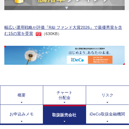
幅広い運用戦略が評価『R&I ファンド大賞2026』で最優秀賞を含
む15の賞を受賞
（630KB）
チャート
概要
リスク
分配金
お申込みメモ
iDeCo取扱金融機関
取扱販売会社