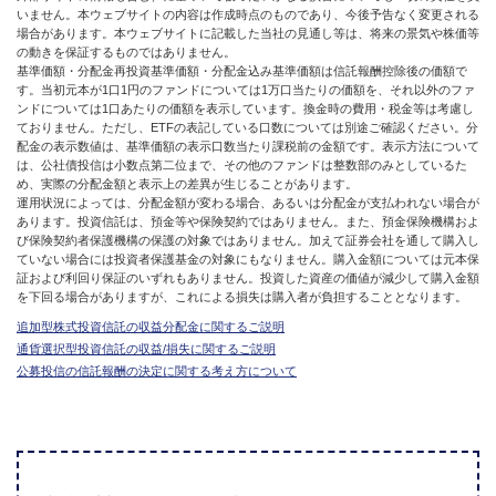
いません。本ウェブサイトの内容は作成時点のものであり、今後予告なく変更される
場合があります。本ウェブサイトに記載した当社の見通し等は、将来の景気や株価等
の動きを保証するものではありません。
基準価額・分配金再投資基準価額・分配金込み基準価額は信託報酬控除後の価額で
す。当初元本が1口1円のファンドについては1万口当たりの価額を、それ以外のファ
ンドについては1口あたりの価額を表示しています。換金時の費用・税金等は考慮し
ておりません。ただし、ETFの表記している口数については別途ご確認ください。分
配金の表示数値は、基準価額の表示口数当たり課税前の金額です。表示方法について
は、公社債投信は小数点第二位まで、その他のファンドは整数部のみとしているた
め、実際の分配金額と表示上の差異が生じることがあります。
運用状況によっては、分配金額が変わる場合、あるいは分配金が支払われない場合が
あります。投資信託は、預金等や保険契約ではありません。また、預金保険機構およ
び保険契約者保護機構の保護の対象ではありません。加えて証券会社を通して購入し
ていない場合には投資者保護基金の対象にもなりません。購入金額については元本保
証および利回り保証のいずれもありません。投資した資産の価値が減少して購入金額
を下回る場合がありますが、これによる損失は購入者が負担することとなります。
追加型株式投資信託の収益分配金に関するご説明
通貨選択型投資信託の収益/損失に関するご説明
公募投信の信託報酬の決定に関する考え方について