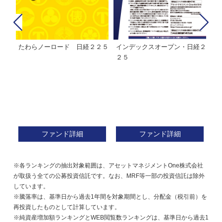
たわらノーロード 日経２２５
インデックスオープン・日経２
Ｍ
株式フ
２５
ン
ファンド詳細
ファンド詳細
※各ランキングの抽出対象範囲は、アセットマネジメントOne株式会社
が取扱う全ての公募投資信託です。なお、MRF等一部の投資信託は除外
しています。
※騰落率は、基準日から過去1年間を対象期間とし、分配金（税引前）を
再投資したものとして計算しています。
※純資産増加額ランキングとWEB閲覧数ランキングは、基準日から過去1