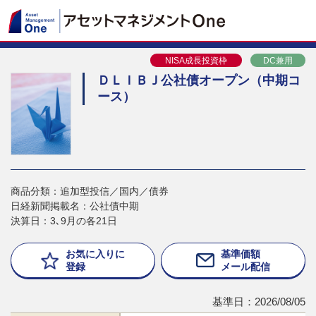
NISA成長投資枠
DC兼用
ＤＬＩＢＪ公社債オープン（中期コ
ース）
商品分類：追加型投信／国内／債券
日経新聞掲載名：公社債中期
決算日：3､9月の各21日
お気に入りに
基準価額
登録
メール配信
基準日：2026/08/05