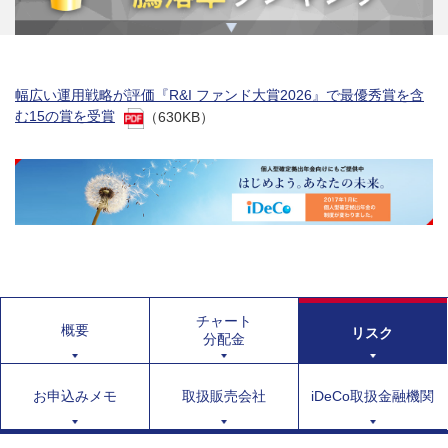
幅広い運用戦略が評価『R&I ファンド大賞2026』で最優秀賞を含
む15の賞を受賞
（630KB）
チャート
概要
リスク
分配金
お申込みメモ
取扱販売会社
iDeCo取扱金融機関