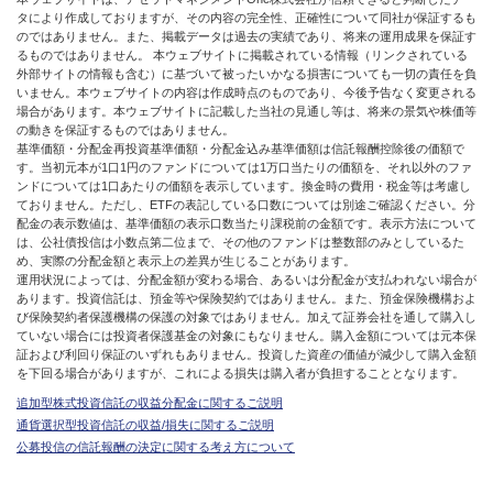
タにより作成しておりますが、その内容の完全性、正確性について同社が保証するも
のではありません。また、掲載データは過去の実績であり、将来の運用成果を保証す
るものではありません。 本ウェブサイトに掲載されている情報（リンクされている
外部サイトの情報も含む）に基づいて被ったいかなる損害についても一切の責任を負
いません。本ウェブサイトの内容は作成時点のものであり、今後予告なく変更される
場合があります。本ウェブサイトに記載した当社の見通し等は、将来の景気や株価等
の動きを保証するものではありません。
基準価額・分配金再投資基準価額・分配金込み基準価額は信託報酬控除後の価額で
す。当初元本が1口1円のファンドについては1万口当たりの価額を、それ以外のファ
ンドについては1口あたりの価額を表示しています。換金時の費用・税金等は考慮し
ておりません。ただし、ETFの表記している口数については別途ご確認ください。分
配金の表示数値は、基準価額の表示口数当たり課税前の金額です。表示方法について
は、公社債投信は小数点第二位まで、その他のファンドは整数部のみとしているた
め、実際の分配金額と表示上の差異が生じることがあります。
運用状況によっては、分配金額が変わる場合、あるいは分配金が支払われない場合が
あります。投資信託は、預金等や保険契約ではありません。また、預金保険機構およ
び保険契約者保護機構の保護の対象ではありません。加えて証券会社を通して購入し
ていない場合には投資者保護基金の対象にもなりません。購入金額については元本保
証および利回り保証のいずれもありません。投資した資産の価値が減少して購入金額
を下回る場合がありますが、これによる損失は購入者が負担することとなります。
追加型株式投資信託の収益分配金に関するご説明
通貨選択型投資信託の収益/損失に関するご説明
公募投信の信託報酬の決定に関する考え方について