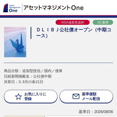
NISA成長投資枠
DC兼用
ＤＬＩＢＪ公社債オープン（中期コ
ース）
商品分類：追加型投信／国内／債券
日経新聞掲載名：公社債中期
決算日：3､9月の各21日
お気に入りに
基準価額
登録
メール配信
基準日：2026/08/06