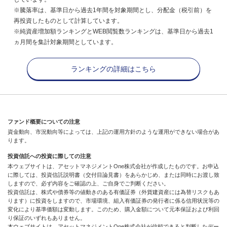
※騰落率は、基準日から過去1年間を対象期間とし、分配金（税引前）を
再投資したものとして計算しています。
※純資産増加額ランキングとWEB閲覧数ランキングは、基準日から過去1
ヵ月間を集計対象期間としています。
ランキングの詳細はこちら
ファンド概要についての注意
資金動向、市況動向等によっては、上記の運用方針のような運用ができない場合があ
ります。
投資信託への投資に際しての注意
本ウェブサイトは、アセットマネジメントOne株式会社が作成したものです。お申込
に際しては、投資信託説明書（交付目論見書）をあらかじめ、または同時にお渡し致
しますので、必ず内容をご確認の上、ご自身でご判断ください。
投資信託は、株式や債券等の値動きのある有価証券（外貨建資産には為替リスクもあ
ります）に投資をしますので、市場環境、組入有価証券の発行者に係る信用状況等の
変化により基準価額は変動します。このため、購入金額について元本保証および利回
り保証のいずれもありません。
本ウェブサイトは、アセットマネジメントOne株式会社が信頼できると判断したデー