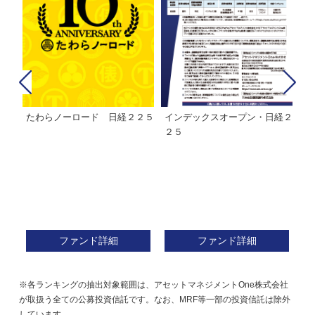
たわらノーロード 日経２２５
インデックスオープン・日経２
Ｍ
株式フ
２５
ン
ファンド詳細
ファンド詳細
※各ランキングの抽出対象範囲は、アセットマネジメントOne株式会社
が取扱う全ての公募投資信託です。なお、MRF等一部の投資信託は除外
しています。