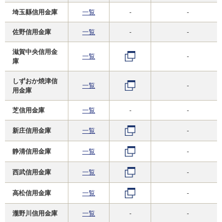
埼玉縣信用金庫
一覧
-
-
佐野信用金庫
一覧
-
-
滋賀中央信用金
一覧
-
庫
しずおか焼津信
一覧
-
用金庫
芝信用金庫
一覧
-
-
新庄信用金庫
一覧
-
静清信用金庫
一覧
-
西武信用金庫
一覧
-
高松信用金庫
一覧
-
瀧野川信用金庫
一覧
-
-