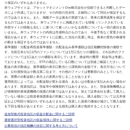
り保証のいずれもありません。
本ウェブサイトは、アセットマネジメントOne株式会社が信頼できると判断したデー
タにより作成しておりますが、その内容の完全性、正確性について同社が保証するも
のではありません。また、掲載データは過去の実績であり、将来の運用成果を保証す
るものではありません。 本ウェブサイトに掲載されている情報（リンクされている
外部サイトの情報も含む）に基づいて被ったいかなる損害についても一切の責任を負
いません。本ウェブサイトの内容は作成時点のものであり、今後予告なく変更される
場合があります。本ウェブサイトに記載した当社の見通し等は、将来の景気や株価等
の動きを保証するものではありません。
基準価額・分配金再投資基準価額・分配金込み基準価額は信託報酬控除後の価額で
す。当初元本が1口1円のファンドについては1万口当たりの価額を、それ以外のファ
ンドについては1口あたりの価額を表示しています。換金時の費用・税金等は考慮し
ておりません。ただし、ETFの表記している口数については別途ご確認ください。分
配金の表示数値は、基準価額の表示口数当たり課税前の金額です。表示方法について
は、公社債投信は小数点第二位まで、その他のファンドは整数部のみとしているた
め、実際の分配金額と表示上の差異が生じることがあります。
運用状況によっては、分配金額が変わる場合、あるいは分配金が支払われない場合が
あります。投資信託は、預金等や保険契約ではありません。また、預金保険機構およ
び保険契約者保護機構の保護の対象ではありません。加えて証券会社を通して購入し
ていない場合には投資者保護基金の対象にもなりません。購入金額については元本保
証および利回り保証のいずれもありません。投資した資産の価値が減少して購入金額
を下回る場合がありますが、これによる損失は購入者が負担することとなります。
追加型株式投資信託の収益分配金に関するご説明
通貨選択型投資信託の収益/損失に関するご説明
公募投信の信託報酬の決定に関する考え方について