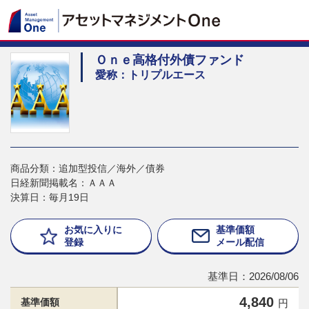
Ｏｎｅ高格付外債ファンド
愛称：トリプルエース
商品分類：追加型投信／海外／債券
日経新聞掲載名：ＡＡＡ
決算日：毎月19日
お気に入りに
基準価額
登録
メール配信
基準日：2026/08/06
4,840
基準価額
円