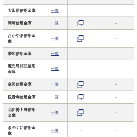
大田原信用金庫
一覧
-
-
岡崎信用金庫
一覧
-
おかやま信用金
一覧
-
庫
帯広信用金庫
一覧
-
-
鹿児島相互信用
一覧
-
-
金庫
金沢信用金庫
一覧
-
観音寺信用金庫
一覧
-
北伊勢上野信用
一覧
-
金庫
きのくに信用金
一覧
-
-
庫