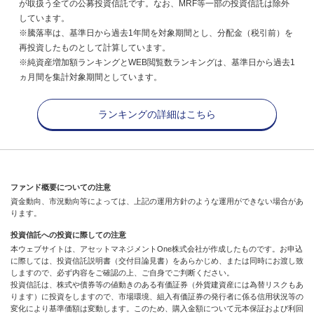
が取扱う全ての公募投資信託です。なお、MRF等一部の投資信託は除外
しています。
※騰落率は、基準日から過去1年間を対象期間とし、分配金（税引前）を
再投資したものとして計算しています。
※純資産増加額ランキングとWEB閲覧数ランキングは、基準日から過去1
ヵ月間を集計対象期間としています。
ランキングの詳細はこちら
ファンド概要についての注意
資金動向、市況動向等によっては、上記の運用方針のような運用ができない場合があ
ります。
投資信託への投資に際しての注意
本ウェブサイトは、アセットマネジメントOne株式会社が作成したものです。お申込
に際しては、投資信託説明書（交付目論見書）をあらかじめ、または同時にお渡し致
しますので、必ず内容をご確認の上、ご自身でご判断ください。
投資信託は、株式や債券等の値動きのある有価証券（外貨建資産には為替リスクもあ
ります）に投資をしますので、市場環境、組入有価証券の発行者に係る信用状況等の
変化により基準価額は変動します。このため、購入金額について元本保証および利回