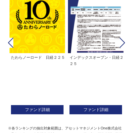
たわらノーロード 日経２２５
インデックスオープン・日経２
Ｍ
株式フ
２５
ン
ファンド詳細
ファンド詳細
※各ランキングの抽出対象範囲は、アセットマネジメントOne株式会社