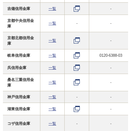
吉備信用金庫
一覧
-
京都中央信用金
一覧
-
-
庫
京都北都信用金
一覧
-
庫
岐阜信用金庫
一覧
0120-6388-03
呉信用金庫
一覧
-
桑名三重信用金
一覧
-
庫
神戸信用金庫
一覧
-
-
湖東信用金庫
一覧
-
コザ信用金庫
一覧
-
-