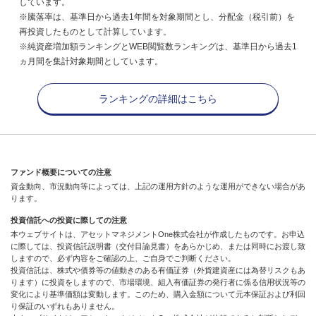
しています。
※騰落率は、基準日から過去1年間を対象期間とし、分配金（税引前）を
再投資したものとして計算しています。
※純資産増加額ランキングとWEB閲覧数ランキングは、基準日から過去1
ヵ月間を集計対象期間としています。
ランキングの詳細はこちら
ファンド概要についての注意
資金動向、市況動向等によっては、上記の運用方針のような運用ができない場合があ
ります。
投資信託への投資に際しての注意
本ウェブサイトは、アセットマネジメントOne株式会社が作成したものです。お申込
に際しては、投資信託説明書（交付目論見書）をあらかじめ、または同時にお渡し致
しますので、必ず内容をご確認の上、ご自身でご判断ください。
投資信託は、株式や債券等の値動きのある有価証券（外貨建資産には為替リスクもあ
ります）に投資をしますので、市場環境、組入有価証券の発行者に係る信用状況等の
変化により基準価額は変動します。このため、購入金額について元本保証および利回
り保証のいずれもありません。