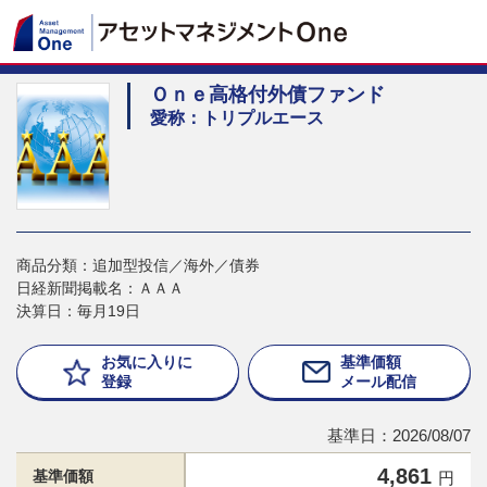
Ｏｎｅ高格付外債ファンド
愛称：トリプルエース
商品分類：追加型投信／海外／債券
日経新聞掲載名：ＡＡＡ
決算日：毎月19日
お気に入りに
基準価額
登録
メール配信
基準日：2026/08/07
4,861
基準価額
円