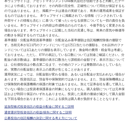
本ウェブサイトは、アセットマネジメントOne株式会社が信頼できると判断したデー
タにより作成しておりますが、その内容の完全性、正確性について同社が保証するも
のではありません。また、掲載データは過去の実績であり、将来の運用成果を保証す
るものではありません。 本ウェブサイトに掲載されている情報（リンクされている
外部サイトの情報も含む）に基づいて被ったいかなる損害についても一切の責任を負
いません。本ウェブサイトの内容は作成時点のものであり、今後予告なく変更される
場合があります。本ウェブサイトに記載した当社の見通し等は、将来の景気や株価等
の動きを保証するものではありません。
基準価額・分配金再投資基準価額・分配金込み基準価額は信託報酬控除後の価額で
す。当初元本が1口1円のファンドについては1万口当たりの価額を、それ以外のファ
ンドについては1口あたりの価額を表示しています。換金時の費用・税金等は考慮し
ておりません。ただし、ETFの表記している口数については別途ご確認ください。分
配金の表示数値は、基準価額の表示口数当たり課税前の金額です。表示方法について
は、公社債投信は小数点第二位まで、その他のファンドは整数部のみとしているた
め、実際の分配金額と表示上の差異が生じることがあります。
運用状況によっては、分配金額が変わる場合、あるいは分配金が支払われない場合が
あります。投資信託は、預金等や保険契約ではありません。また、預金保険機構およ
び保険契約者保護機構の保護の対象ではありません。加えて証券会社を通して購入し
ていない場合には投資者保護基金の対象にもなりません。購入金額については元本保
証および利回り保証のいずれもありません。投資した資産の価値が減少して購入金額
を下回る場合がありますが、これによる損失は購入者が負担することとなります。
追加型株式投資信託の収益分配金に関するご説明
通貨選択型投資信託の収益/損失に関するご説明
公募投信の信託報酬の決定に関する考え方について