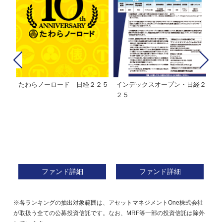
たわらノーロード 日経２２５
インデックスオープン・日経２
Ｍ
株式フ
２５
ン
ファンド詳細
ファンド詳細
※各ランキングの抽出対象範囲は、アセットマネジメントOne株式会社
が取扱う全ての公募投資信託です。なお、MRF等一部の投資信託は除外